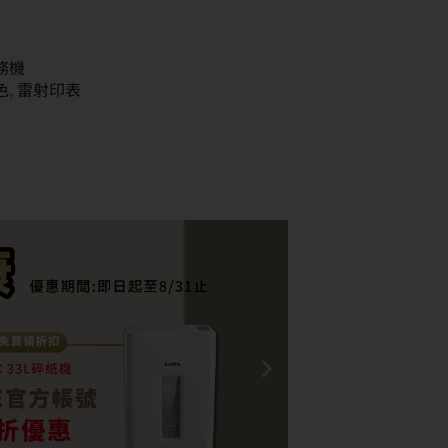
事務機
色
,
雷射印表