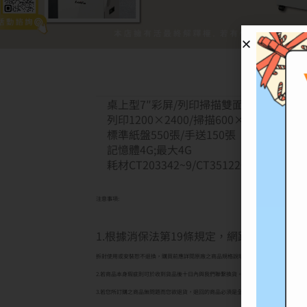
桌上型7″彩屏/列印掃描雙面
列印1200×2400/掃描600×600/35ppm
標準紙盤550張/手送150張
記憶體4G;最大4G
耗材CT203342~9/CT351220~3/EL50029
注意事項:
1.根據消保法第19條規定，網路購物消費
拆封使用或安裝恕不退換，購買前應詳閱原廠之商品規格說明，本公司不接受購買試用
2.若商品本身瑕疵則可於收到貨品後十日內與我們聯繫換貨。從商品收訖起十天內為退
3.若您所訂購之商品無問題而您欲退貨，退回的商品必須是全新狀態（無拆封），包括