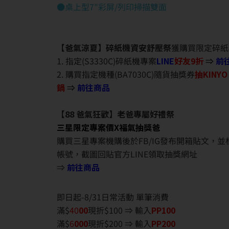
●桌上型7″彩屏/列印掃描雙面
【爸氣涼夏】碎紙機資安舒壓祭
獲購買限定碎紙
1. 指定(S3330C)碎紙機專案
LINE
好友9折
⇒
前
2. 購買指定機種(BA7030C)隨貨抽獎券
抽KINY
鍋
⇒
前往商品
【88 爸氣狂歡】老爸專屬好禮祭
三星限定專案價X福氣抽獎爸
購買三星專案機購後於FB/IG發布開箱貼文，
帳號，截圖回貼官方LINE領取抽獎網址
⇒
前往商品
即日起-8/31日常活動 單筆消費
滿$
40
00
現折$100 ⇒ 輸入
PP100
滿$
6
000
現折$200 ⇒ 輸入
PP200