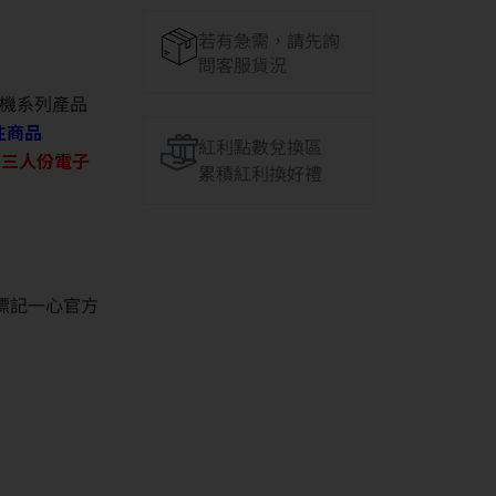
若有急需，請先詢
問客服貨況
機系列產品
往商品
紅利點數兌換區
O 三人份電子
累積紅利換好禮
並標記一心官方