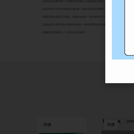
4.若商品因消費者個人不當使用拆卸產生人為因素造成故障、損毀、磨損、擦傷、刮傷
5.由於物流公司每日貨量及交通因素，故無法指定到貨時間，確切配達時間皆以物流公
6.廠商保留出貨與否之權利，如遇商品缺貨、斷貨或其他不可抗拒之因素。
7.商品說明文案為原廠(供應商)所提供，若有變更敬請參照實際商品為準。
8.建議使用原廠耗材，以免失去保固資格。
特價
特價