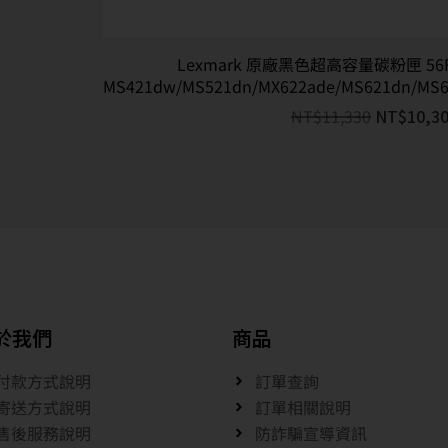
Lexmark 原廠黑色超高容量碳粉匣 56F3X
MS421dw/MS521dn/MX622ade/MS621dn/MS6
NT$
11,330
NT$
10,3
於我們
商品
付款方式說明
訂單查詢
寄送方式說明
訂單相關說明
售後服務說明
防詐騙宣導資訊