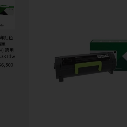
原廠洋紅色
粉匣
5K) 適用
S331dw
$
6,500