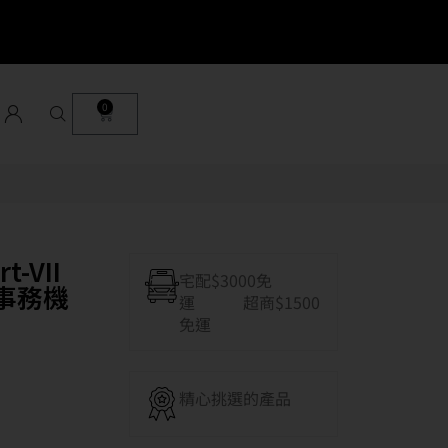
0
t-VII
宅配$3000免
 事務機
運 超商$1500
免運
精心挑選的產品