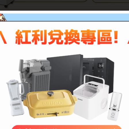
描述
評價 (0)
3
者均享有商品到貨
七天鑑賞期（非試用期）
之權益。如欲試用請至原廠展示中心試用；3C商品如電腦、印表機、耗
後不滿意商品之理由退貨。購買前請務必確認機型是否為您所需！
換貨保證期，若超過此期間視同驗收完成不得退換貨。
主要商品、使用手冊、註冊回函、週邊零件，否則我們有權拒絕接收退貨。