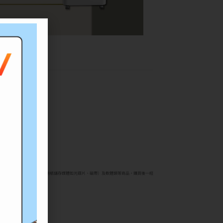
材類（碳粉匣、墨水匣、專用紙儲存媒體如光碟片、磁帶）及軟體類等商品，購買後一經