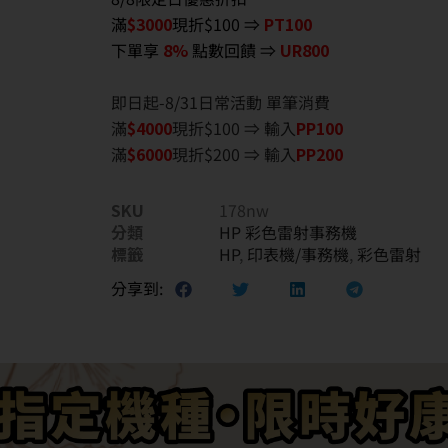
滿
$3000
現折$100 ⇒
PT100
下單享
8%
點數回饋 ⇒
UR800
即日起-8/31日常活動 單筆消費
滿
$40
00
現折$100 ⇒ 輸入
PP100
滿
$6
000
現折$200 ⇒ 輸入
PP200
SKU
178nw
分類
HP 彩色雷射事務機
標籤
HP
,
印表機/事務機
,
彩色雷射
分享到: