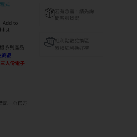
用程式
若有急需，請先詢
問客服貨況
Add to
hlist
紅利點數兌換區
機系列產品
累積紅利換好禮
往商品
O 三人份電子
並標記一心官方