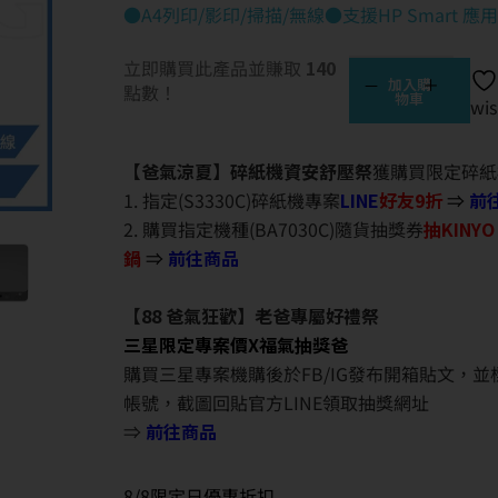
●A4列印/影印/掃描/無線●支援HP Smart 應
立即購買此產品並賺取
140
加入購
點數！
物車
wis
【爸氣涼夏】碎紙機資安舒壓祭
獲購買限定碎紙
1. 指定(S3330C)碎紙機專案
LINE
好友9折
⇒
前
2. 購買指定機種(BA7030C)隨貨抽獎券
抽KINY
鍋
⇒
前往商品
【88 爸氣狂歡】老爸專屬好禮祭
三星限定專案價X福氣抽獎爸
購買三星專案機購後於FB/IG發布開箱貼文，
帳號，截圖回貼官方LINE領取抽獎網址
⇒
前往商品
8/8限定日優惠折扣