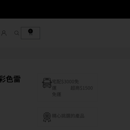
0
w 彩色雷
宅配$3000免
運 超商$1500
免運
精心挑選的產品