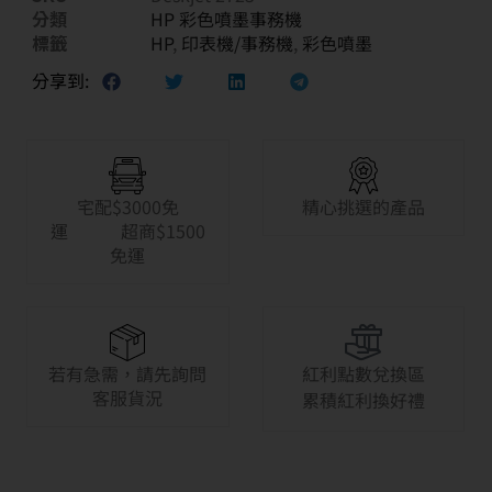
分類
HP 彩色噴墨事務機
標籤
HP
,
印表機/事務機
,
彩色噴墨
分享到:
宅配$3000免
精心挑選的產品
運 超商$1500
免運
若有急需，請先詢問
紅利點數兌換區
客服貨況
累積紅利換好禮