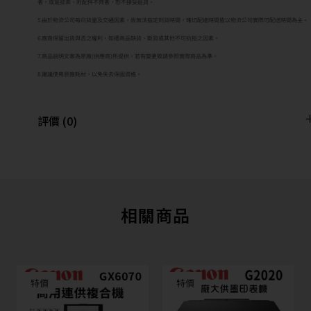
者，或是發票、附配件不齊者，恕不接受退貨。
5.由於物流公司每日貨量及交通因素，故無法指定到貨時間，確切配達時間皆以物流公司實際可配送時間為主。
6.廠商保留出貨與否之權利，如遇商品缺貨、斷貨或其他不可抗拒之因素。
7.商品說明文案為原廠(供應商)所提供，若有變更敬請參照實際商品為準。
8.建議使用原廠耗材，以免失去保固資格。
評價 (0)
相關商品
特價
特價