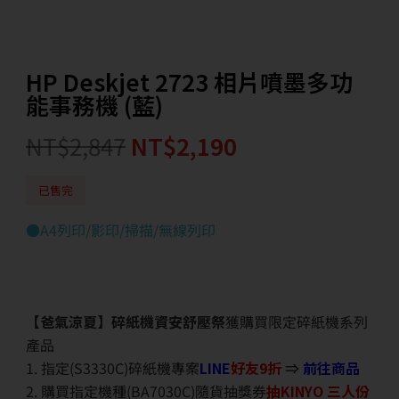
HP Deskjet 2723 相片噴墨多功
能事務機 (藍)
NT$
2,847
NT$
2,190
已售完
●A4列印/影印/掃描/無線列印
【爸氣涼夏】碎紙機資安舒壓祭
獲購買限定碎紙機系列
產品
1. 指定(S3330C)碎紙機專案
LINE
好友9折
⇒
前往商品
2. 購買指定機種(BA7030C)隨貨抽獎券
抽KINYO 三人份