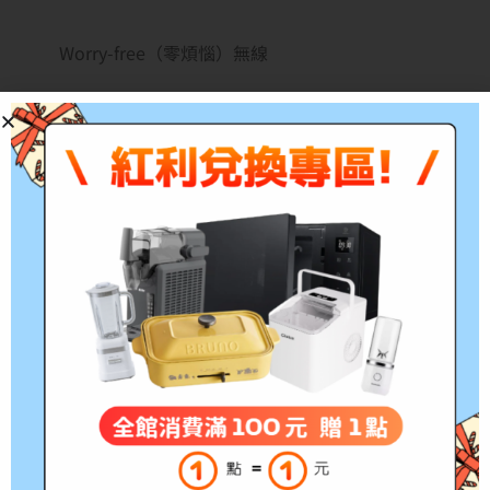
Worry-free（零煩惱）無線
用具有自我重設功能的雙頻 Wi-Fi®，獲得更佳範圍且更
快、更可靠的連線。
從手機或平板電腦以 Bluetooth® 連線，然後簡單設定
可快速列印。
內建無線功能可讓您輕鬆存取、列印及共用網路資源。
值得您信賴的品質
HP 原廠墨水匣可為您的日常文件及照片提供清晰的文件
及生動的圖案。
使用原廠 HP 高印量墨水匣，可列印更多頁數，同時減
墨水匣更換次數。