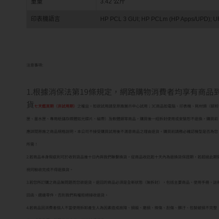
重量
3.42 公斤
印表機語言
HP PCL 3 GUI; HP PCLm (HP Apps/UPD); URF
注意事項:
1.根據消保法第19條規定，網路購物消費者均享有商品
貨
七天鑑賞期（非試用期）
之權益。如欲試用請至原廠展示中心試用；3C商品如電腦、印表機、耗材類（碳粉
匣、墨水匣、專用紙儲存媒體如光碟片、磁帶）及軟體類等商品，購買後一經拆封使用或安裝恕不退換，購買前
應詳閱原廠之商品規格說明，本公司不接受購買試用後不滿意商品之理由退貨。購買前請務必確認機型是否為您
所需！
2.若商品本身瑕疵則可於收到貨品後十日內與我們聯繫換貨。從商品收訖起十天內為退換貨保證期，若超過此期
視同驗收完成不得退換貨。
3.若您所訂購之商品無問題而您欲退貨，退回的商品必須是全新狀態（無拆封），包括主要商品、使用手冊、註
回函、週邊零件，否則我們有權拒絕接收退貨。
4.若商品因消費者個人不當使用拆卸產生人為因素造成故障、損毀、磨損、擦傷、刮傷、髒汙、包裝破損不完整