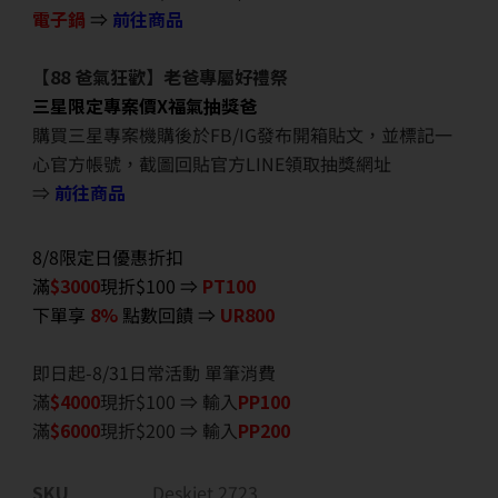
電子鍋
⇒
前往商品
【88 爸氣狂歡】老爸專屬好禮祭
三星限定專案價X福氣抽獎爸
購買三星專案機購後於FB/IG發布開箱貼文，並標記一
心官方帳號，截圖回貼官方LINE領取抽獎網址
⇒
前往商品
8/8限定日優惠折扣
滿
$3000
現折$100 ⇒
PT100
下單享
8%
點數回饋 ⇒
UR800
即日起-8/31日常活動 單筆消費
滿
$40
00
現折$100 ⇒ 輸入
PP100
滿
$6
000
現折$200 ⇒ 輸入
PP200
SKU
Deskjet 2723