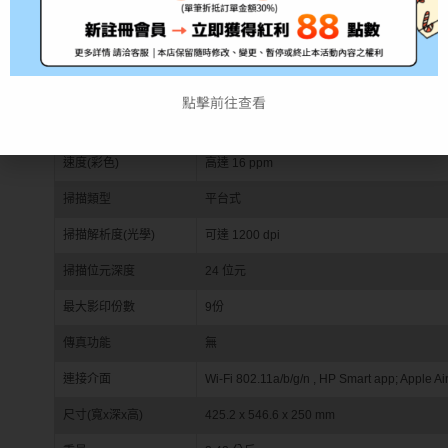
列印尺寸
A4
列印方式/技術
HP 熱感應式噴墨列印
列印解析度
黑白1200 x 1200 dpi ，彩色4800 x 1200 dpi
點擊前往查看
速度(黑色)
高達 20 ppm
速度(彩色)
高達 16 ppm
掃描類型
平台式
掃描解析度(光學)
可達 1200 dpi
掃描位元深度
24 位元
最大影印份數
9份
傳真功能
無
連接介面
Wi-Fi 802.11a/b/g/n , HP Smart app; Apple Air
尺寸(寬x深x高)
425.2 x 546.6 x 250 mm