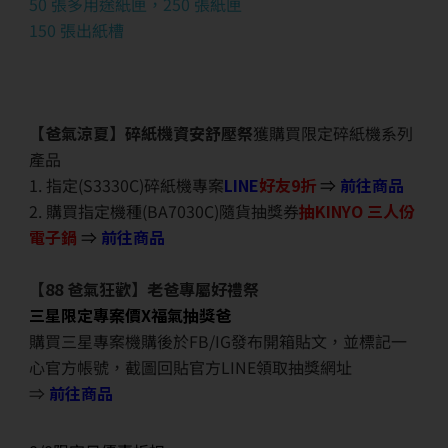
50 張多用途紙匣，250 張紙匣
150 張出紙槽
【爸氣涼夏】碎紙機資安舒壓祭
獲購買限定碎紙機系列
產品
1. 指定(S3330C)碎紙機專案
LINE
好友9折
⇒
前往商品
2. 購買指定機種(BA7030C)隨貨抽獎券
抽KINYO 三人份
電子鍋
⇒
前往商品
【88 爸氣狂歡】老爸專屬好禮祭
三星限定專案價X福氣抽獎爸
購買三星專案機購後於FB/IG發布開箱貼文，並標記一
心官方帳號，截圖回貼官方LINE領取抽獎網址
⇒
前往商品