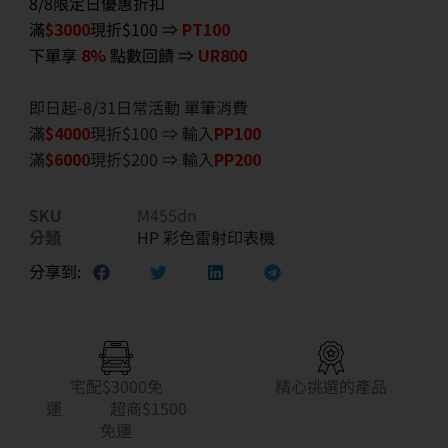
8/8限定日優惠折扣
滿
$3000
現折$100 ⇒
PT100
下單享
8%
點數回饋 ⇒
UR800
即日起-8/31日常活動 單筆消費
滿
$40
00
現折$100 ⇒ 輸入
PP100
滿
$6
000
現折$200 ⇒ 輸入
PP200
SKU
M455dn
分類
HP 彩色雷射印表機
分享到:
宅配$3000免
精心挑選的產品
運 超商$1500
免運