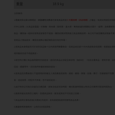
重量
18.9 kg
注意事項:
1.根據消保法第19條規定，網路購物消費者均享有商品到貨
七天鑑賞期（非試用期）
之權益。如欲試用請至原廠
示中心試用；3C商品如電腦、印表機、耗材類（碳粉匣、墨水匣、專用紙儲存媒體如光碟片、磁帶）及軟體類等
商品，購買後一經拆封使用或安裝恕不退換，購買前應詳閱原廠之商品規格說明，本公司不接受購買試用後不滿
意商品之理由退貨。購買前請務必確認機型是否為您所需！
2.若商品本身瑕疵則可於收到貨品後十日內與我們聯繫換貨。從商品收訖起十天內為退換貨保證期，若超過此期
視同驗收完成不得退換貨。
3.若您所訂購之商品無問題而您欲退貨，退回的商品必須是全新狀態（無拆封），包括主要商品、使用手冊、註
回函、週邊零件，否則我們有權拒絕接收退貨。
4.若商品因消費者個人不當使用拆卸產生人為因素造成故障、損毀、磨損、擦傷、刮傷、髒汙、包裝破損不完整
者，或是發票、附配件不齊者，恕不接受退貨。
5.由於物流公司每日貨量及交通因素，故無法指定到貨時間，確切配達時間皆以物流公司實際可配送時間為主。
6.廠商保留出貨與否之權利，如遇商品缺貨、斷貨或其他不可抗拒之因素。
7.商品說明文案為原廠(供應商)所提供，若有變更敬請參照實際商品為準。
8.建議使用原廠耗材，以免失去保固資格。