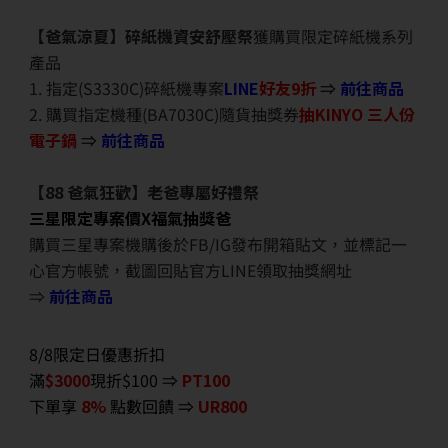
【爸氣涼夏】碎紙機資安舒壓祭
獲購買限定碎紙機系列
產品
1. 指定(S3330C)碎紙機專案
LINE
好友9折
⇒
前往商品
2. 購買指定機種(BA7030C)隨貨抽獎券
抽KINYO 三人份
電子鍋
⇒
前往商品
【88 爸氣狂歡】老爸專屬好禮祭
三星限定專案價X福氣抽獎爸
購買三星專案機購後於FB/IG發布開箱貼文，並標記一
心官方帳號，截圖回貼官方LINE領取抽獎網址
⇒
前往商品
8/8限定日優惠折扣
滿
$3000
現折$100 ⇒
PT100
下單享
8%
點數回饋 ⇒
UR800