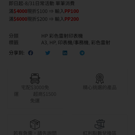
即日起-8/31日常活動 單筆消費
滿
$40
00
現折$100 ⇒ 輸入
PP100
滿
$6
000
現折$200 ⇒ 輸入
PP200
分類
HP 彩色雷射印表機
標籤
A3
,
HP
,
印表機/事務機
,
彩色雷射
分享到:
宅配$3000免
精心挑選的產品
運 超商$1500
免運
若有急需，請先詢問
紅利點數兌換區