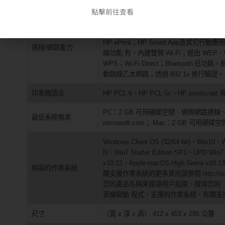
雙面列印能力
自動 (預設)
點擊前往查看
標準連線能力:1 組高速 USB 2.0 連接埠；1 
絡連接埠； 1 組無線 802.11b/g/n/2.4/5
HP ePrint；HP Smart App及其它行動應
連接/網路能力
線功能:有，內建雙頻 Wi-Fi；經由 WEP、
WPS；Wi-Fi Direct；Bluetooth
低功耗。網路
動跳線乙太網路；透過 802.1x
進行驗證。
印表機語言
HP PCL 6、HP PCL 5c、HP postscrip
PC：2 GB 可用硬碟空間、網際網路連線
最低系統需求
microsoft.com；
Mac：2 GB 可用硬碟空
Windows Client OS (32/64 bit)、Win10
N、Win7 Starter Edition SP1、UPD Win7
v10.12、Apple
macOS High Sierra v10.
相容的作業系統
關支援作業系統的更多資訊請參閱
http
您的產品名稱來搜尋用戶指南、搜尋您的（
表機驅動 程式、支援的作業系統，有關支援作業系統
尺寸
（寬 x 深 x 高） 412 x 453 x 295 公釐