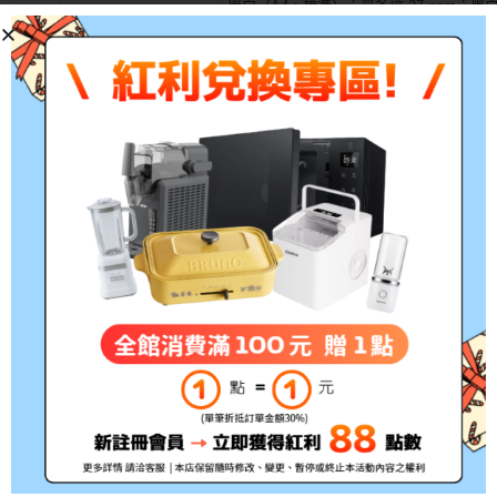
黑白（A4，標準）：最多達 27 ppm；黑白
列印速度(彩色/黑白)
ipm；黑白（letter，雙面）：最多達 25 
達
27 ppm；彩色（A4，雙面）：最多達 24 
黑白（A4，待機）：最快達 9.7 秒；彩色（
第一頁輸出時間
秒；彩色（A4，休眠）：最快達 15.3 秒
黑白（最佳）：600 x 600 dpi，最高達 38,
解析度
600 增強 dpi。彩色（最佳）：600 x 600 d
最高達 38,400 x 600 增強 dpi。
處理器 (MHz)
1200 MHz
標準 / 最大記憶(MB)
標準：512 MB NAND Flash，512 MB 
紙張輸入
50 張多用途紙匣，250 張紙匣
紙張輸出
150 張出紙槽
紙張類型
紙張（磅紙、手冊、彩色、亮面、信頭、
每月列印量週期
最高月印量：最多達 50,000 頁；建議月印量：