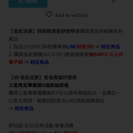
加入購物車
Add to wishlist
【爸氣涼夏】碎紙機資安舒壓祭
獲購買限定碎紙機系列
產品
1. 指定(S3330C)碎紙機專案
LINE
好友9折
⇒
前往商品
2. 購買指定機種(BA7030C)隨貨抽獎券
抽KINYO 三人份
電子鍋
⇒
前往商品
【88 爸氣狂歡】老爸專屬好禮祭
三星限定專案價X福氣抽獎爸
購買三星專案機購後於FB/IG發布開箱貼文，並標記一
心官方帳號，截圖回貼官方LINE領取抽獎網址
⇒
前往商品
即日起-8/31日常活動 單筆消費