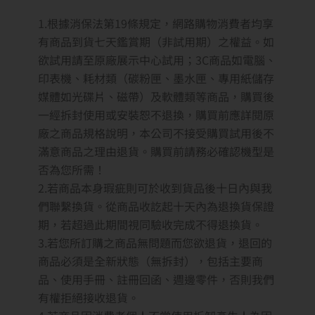
1.根據消保法第19條規定，網路購物消費者均享
有商品到貨七天鑑賞期
（非試用期）
之權益。如
欲試用請至原廠展示中心試用；3C商品如電腦、
印表機、耗材類（碳粉匣、墨水匣、專用紙儲存
媒體如光碟片、磁帶）及軟體類等商品，購買後
一經拆封使用或安裝恕不退換，購買前應詳閱原
廠之商品規格說明，本公司不接受購買試用後不
滿意商品之理由退貨。購買前請務必確認機型是
否為您所需！
2.若商品本身瑕疵則可於收到貨品後十日內與我
們聯繫換貨。從商品收訖起十天內為退換貨保證
期，若超過此期間視同驗收完成不得退換貨。
3.若您所訂購之商品無問題而您欲退貨，退回的
商品必須是全新狀態（無拆封），包括主要商
品、使用手冊、註冊回函、週邊零件，否則我們
有權拒絕接收退貨。