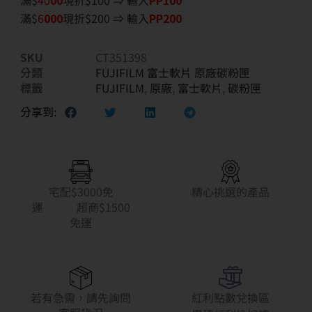
滿$
40
00
現折$100 ⇒ 輸入
PP100
滿$
6
000
現折$200 ⇒ 輸入
PP200
SKU
CT351398
分類
FUJIFILM 富士軟片 原廠碳粉匣
標籤
FUJIFILM
,
原廠
,
富士軟片
,
碳粉匣
分享到:
宅配$3000免
精心挑選的產品
運 超商$1500
免運
若有急需，請先詢問
紅利點數兌換區