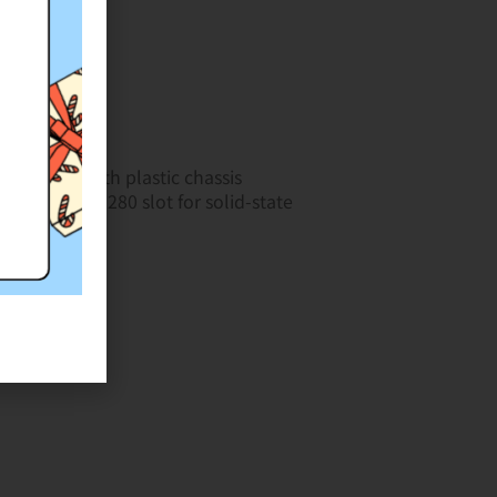
nfigured with plastic chassis
1 M.2 2230/2280 slot for solid-state