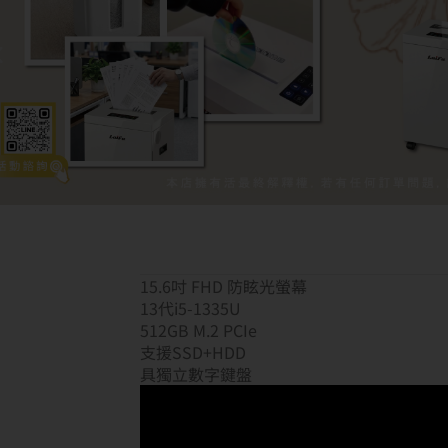
15.6吋 FHD 防眩光螢幕
13代i5-1335U
512GB M.2 PCIe
支援SSD+HDD
具獨立數字鍵盤