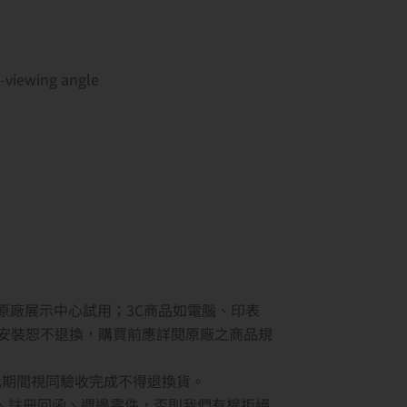
e-viewing angle
原廠展示中心試用；3C商品如電腦、印表
安裝恕不退換，購買前應詳閱原廠之商品規
此期間視同驗收完成不得退換貨。
、註冊回函、週邊零件，否則我們有權拒絕