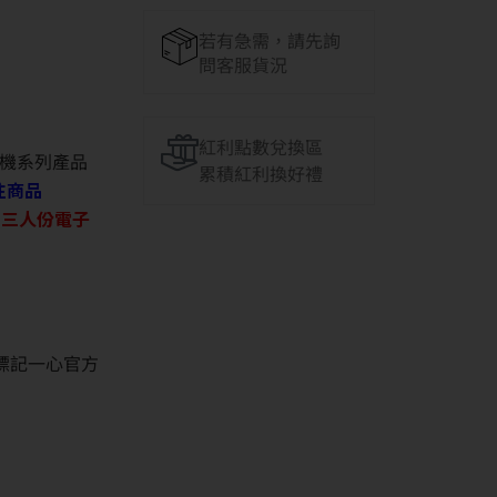
若有急需，請先詢
問客服貨況
紅利點數兌換區
機系列產品
累積紅利換好禮
往商品
O 三人份電子
並標記一心官方