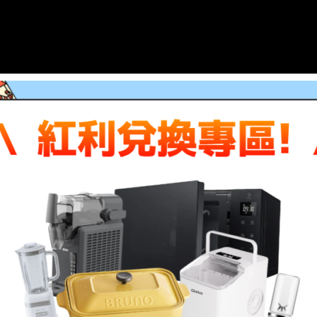
spiron)i5-1335U/8G/512G/Win11