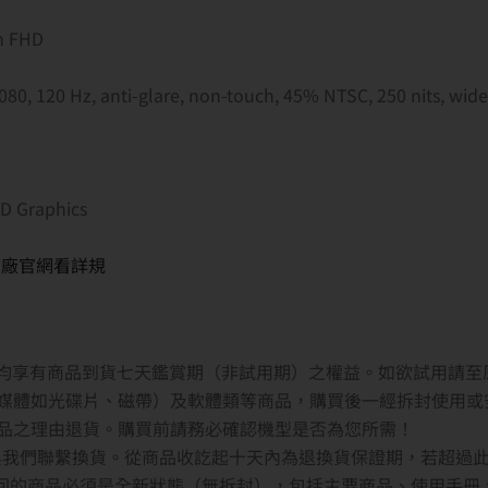
ch FHD
080, 120 Hz, anti-glare, non-touch, 45% NTSC, 250 nits, wid
HD Graphics
原廠官網看詳規
者均享有商品到貨七天鑑賞期（非試用期）之權益。如欲試用請至
媒體如光碟片、磁帶）及軟體類等商品，購買後一經拆封使用或
品之理由退貨。購買前請務必確認機型是否為您所需！
內與我們聯繫換貨。從商品收訖起十天內為退換貨保證期，若超過
退回的商品必須是全新狀態（無拆封），包括主要商品、使用手冊