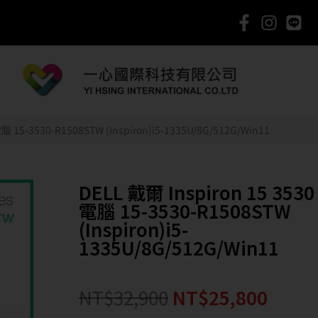
 15-3530-R1508STW (Inspiron)i5-1335U/8G/512G/Win11
DELL 戴爾 Inspiron 15 35
電腦 15-3530-R1508STW
(Inspiron)i5-
1335U/8G/512G/Win11
NT$
32,900
NT$
25,800