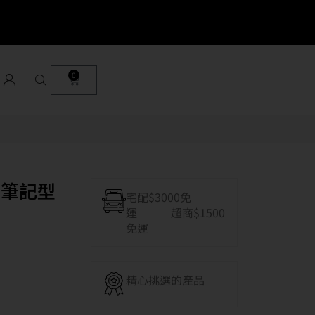
0
30 筆記型
宅配$3000免
運 超商$1500
免運
精心挑選的產品