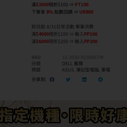
滿
$3000
現折$100 ⇒
PT100
下單享
8%
點數回饋 ⇒
UR800
即日起-8/31日常活動 單筆消費
滿
$40
00
現折$100 ⇒ 輸入
PP100
滿
$6
000
現折$200 ⇒ 輸入
PP200
SKU
15-3530-R1508STW
分類
DELL 戴爾
標籤
ASUS
,
筆記型電腦
,
筆電
分享到: