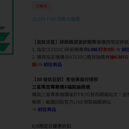
已售完
15.6吋 FHD 防眩光螢幕
【爸氣涼夏】碎紙機資安舒壓祭
獲購買限定碎紙
1. 指定(S3330C)碎紙機專案
LINE
好友9折
⇒
前
2. 購買指定機種(BA7030C)隨貨抽獎券
抽KINY
鍋
⇒
前往商品
【88 爸氣狂歡】老爸專屬好禮祭
三星限定專案價X福氣抽獎爸
購買三星專案機購後於FB/IG發布開箱貼文，
帳號，截圖回貼官方LINE領取抽獎網址
⇒
前往商品
8/8限定日優惠折扣