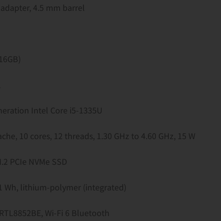
adapter, 4.5 mm barrel
 16GB)
,
eration Intel Core i5-1335U
che, 10 cores, 12 threads, 1.30 GHz to 4.60 GHz, 15 W
.2 PCIe NVMe SSD
41 Wh, lithium-polymer (integrated)
 RTL8852BE, Wi-Fi 6 Bluetooth