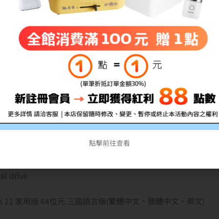
佈資訊為準】
 ，以商品規格表為主
2 Gen 1 port + USB 3.2 Gen 1 Type-C data only(on systems co
ed graphics)/1 USB 2.0 port/1 Headset jack/1 HDMI 1.4 port*/
SD 3.0 card slot/*The maximum resolution supp
 8 GB, DDR4, 2666 MHz with Type-C data only
點擊前往查看
6.96mm– 18.99mm x 358.50mm x 235.56mm
al drive
ws 11 家用版 64位元 三國語言版(繁體中文、簡體中文、英文)