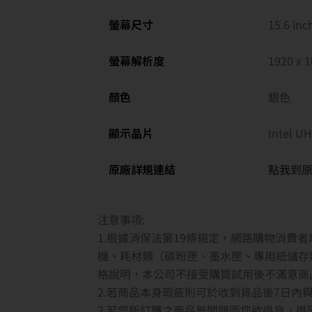
螢幕尺寸
15.6 in
螢幕解析度
1920 x 1
顏色
銀色
顯示晶片
Intel U
原廠詳規連結
點我到
注意事項:
1.根據消保法第19條規定，網路購物消費
機、耗材類（碳粉匣、墨水匣、專用紙儲存
格說明，本公司不接受購買試用後不滿意商
2.若商品本身瑕疵則可於收到貨品後7日
3.若您所訂購之商品無問題而您欲退貨，