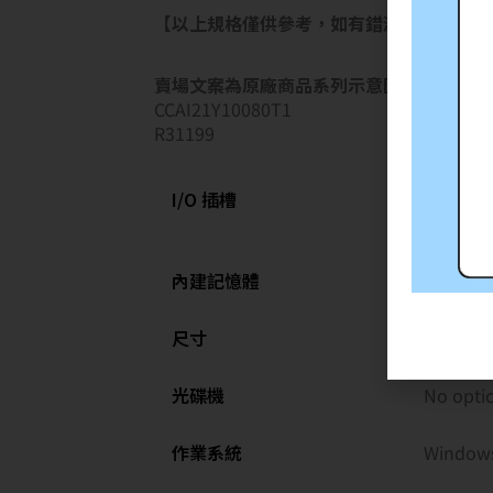
【以上規格僅供參考，如有錯漏請以官網公
賣場文案為原廠商品系列示意圖，僅供參考
CCAI21Y10080T1
R31199
1 USB 3.
I/O 插槽
integrat
drive/1 
內建記憶體
8GB, 1 x
尺寸
H/W/D:1
光碟機
No optic
作業系統
Windo