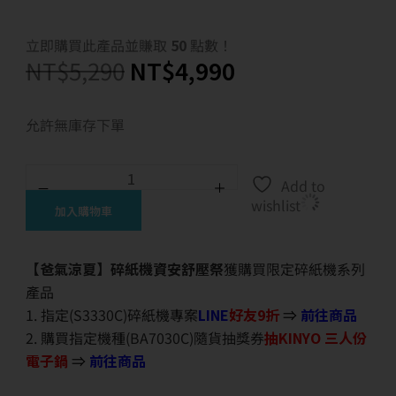
立即購買此產品並賺取
50
點數！
NT$
5,290
NT$
4,990
允許無庫存下單
Add to
wishlist
加入購物車
【爸氣涼夏】碎紙機資安舒壓祭
獲購買限定碎紙機系列
產品
1. 指定(S3330C)碎紙機專案
LINE
好友9折
⇒
前往商品
2. 購買指定機種(BA7030C)隨貨抽獎券
抽KINYO 三人份
電子鍋
⇒
前往商品