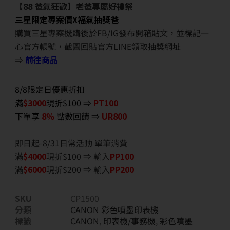
【88 爸氣狂歡】老爸專屬好禮祭
三星限定專案價X福氣抽獎爸
購買三星專案機購後於FB/IG發布開箱貼文，並標記一
心官方帳號，截圖回貼官方LINE領取抽獎網址
⇒
前往商品
8/8限定日優惠折扣
滿
$3000
現折$100 ⇒
PT100
下單享
8%
點數回饋 ⇒
UR800
即日起-8/31日常活動 單筆消費
滿
$40
00
現折$100 ⇒ 輸入
PP100
滿
$6
000
現折$200 ⇒ 輸入
PP200
SKU
CP1500
分類
CANON 彩色噴墨印表機
標籤
CANON
,
印表機/事務機
,
彩色噴墨