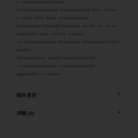
期，若超過此期間視同驗收完成不得退換貨。
3.若您所訂購之商品無問題而您欲退貨，退回的商品必須是全新狀態（無拆封），包括主要商
品、使用手冊、註冊回函、週邊零件，否則我們有權拒絕接收退貨。
4.若商品因消費者個人不當使用拆卸產生人為因素造成故障、損毀、磨損、擦傷、刮傷、髒汙、
包裝破損不完整者，或是發票、附配件不齊者，恕不接受退貨。
5.由於物流公司每日貨量及交通因素，故無法指定到貨時間，確切配達時間皆以物流公司實際可
配送時間為主。
6.廠商保留出貨與否之權利，如遇商品缺貨、斷貨或其他不可抗拒之因素。
7.商品說明文案為原廠(供應商)所提供，若有變更敬請參照實際商品為準。
8.建議使用原廠耗材，以免失去保固資格。
額外資訊
評價 (0)