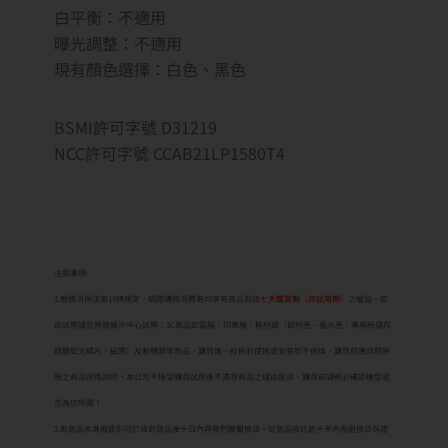
白平衡：不適用
曝光調整：不適用
現有顏色選擇：白色、黑色
BSMI許可字號 D31219
NCC許可字號 CCAB21LP1580T4
注意事項:
1.根據消保法第19條規定，網路購物消費者均享有商品到貨
七天鑑賞期（非試用期）
之權益。如
欲試用請至原廠展示中心試用；3C商品如電腦、印表機、耗材類（碳粉匣、墨水匣、專用紙儲存
媒體如光碟片、磁帶）及軟體類等商品，購買後一經拆封使用或安裝恕不退換，購買前應詳閱原
廠之商品規格說明，本公司不接受購買試用後不滿意商品之理由退貨。購買前請務必確認機型是
否為您所需！
2.若商品本身瑕疵則可於收到貨品後十日內與我們聯繫換貨。從商品收訖起十天內為退換貨保證