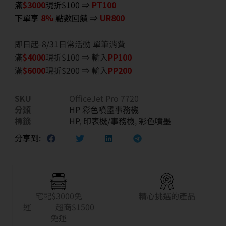
滿
$3000
現折$100 ⇒
PT100
下單享
8%
點數回饋 ⇒
UR800
即日起-8/31日常活動 單筆消費
滿
$40
00
現折$100 ⇒ 輸入
PP100
滿
$6
000
現折$200 ⇒ 輸入
PP200
SKU
OfficeJet Pro 7720
分類
HP 彩色噴墨事務機
標籤
HP
,
印表機/事務機
,
彩色噴墨
分享到:
宅配$3000免
精心挑選的產品
運 超商$1500
免運