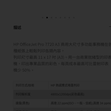
描述
HP OfficeJet Pro 7720 A3 商用大尺寸多功能事務機在
種紙張上輕鬆列印各類內容，
列印尺寸最高 11 x 17 吋 (A3)。用一台商業就緒型的印
機，印出專業品質的彩色，每頁成本最高可比雷射印表
機少 50%。
列印方式/技術
HP 熱感應式噴墨列印
列印解析度
4800x1200dpi(彩色最高)
速度(黑色)
高達 22 ppm(ISO、一般、信紙);高達 34 pp