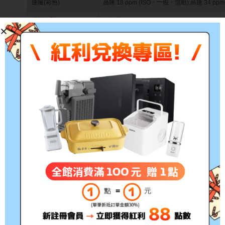
速度(彩色)
高達 18 ppm (ISO、一般、信紙);高達 34 p
掃描類型
平台式、ADF
掃描解析度(光學)
高達 1200 x 1200 dpi(硬體掃描解析度)
掃描速度
單面：最高 8/8 ipm (黑白/彩色 200 ppi)
最大掃描尺寸
216 x 356 公釐
影印解析度
可達 600 dpi
影印速度(黑色)
高達 18 cpm(ISO);高達 4 cpm(最佳，A4);
影印速度(彩色)
高達 13 cpm(ISO);高達 4 cpm (最佳、信紙)
最大影印份數
99份
縮放比例
影印縮小 / 放大設定25 至 400%
傳真類型/速度
每頁 5 秒
傳真解析度
200 x 200 dpi
傳真/接收記憶體
傳真記憶體高達 100 頁