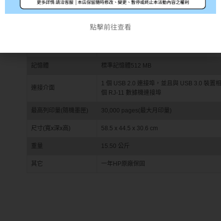
傳真功能
是，彩色
點擊前往查看
顯示器
2.65″ 彩色觸碰
有線/無線網路
Wi-Fi /b/g/n+RJ45乙太網路
記憶體
標準記憶體512 MB
1 個 USB 2.0 連接埠，並且與 USB 3.0 裝
連接介面
個 RJ-11 數據機連接埠
最高列印量(隨機墨匣)
30,000 pages(最大月印量)
尺寸(寬x深x高)
58.5 x 44.5 x 30.6 cm
重量
15.50 公斤
其它
一年HP原廠保固