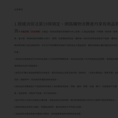
注意事項:
1.根據消保法第19條規定，網路購物消費者均享有商品
貨
七天鑑賞期（非試用期）
之權益。如欲試用請至原廠展示中心試用；3C商品如電腦、印表機、耗材類（碳粉
匣、墨水匣、專用紙儲存媒體如光碟片、磁帶）及軟體類等商品，購買後一經拆封使用或安裝恕不退換，購買前
應詳閱原廠之商品規格說明，本公司不接受購買試用後不滿意商品之理由退貨。購買前請務必確認機型是否為您
所需！
2.若商品本身瑕疵則可於收到貨品後十日內與我們聯繫換貨。從商品收訖起十天內為退換貨保證期，若超過此期
視同驗收完成不得退換貨。
3.若您所訂購之商品無問題而您欲退貨，退回的商品必須是全新狀態（無拆封），包括主要商品、使用手冊、註
回函、週邊零件，否則我們有權拒絕接收退貨。
4.若商品因消費者個人不當使用拆卸產生人為因素造成故障、損毀、磨損、擦傷、刮傷、髒汙、包裝破損不完整
者，或是發票、附配件不齊者，恕不接受退貨。
5.由於物流公司每日貨量及交通因素，故無法指定到貨時間，確切配達時間皆以物流公司實際可配送時間為主。
6.廠商保留出貨與否之權利，如遇商品缺貨、斷貨或其他不可抗拒之因素。
7.商品說明文案為原廠(供應商)所提供，若有變更敬請參照實際商品為準。