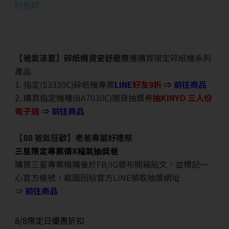
吋列印
【爸氣涼夏】碎紙機資安舒壓祭
獲購買限定碎紙機系列
產品
1. 指定(S3330C)碎紙機專案
LINE
好友9折
⇒
前往商品
2. 購買指定機種(BA7030C)隨貨抽獎券
抽KINYO 三人份
電子鍋
⇒
前往商品
【88 爸氣狂歡】老爸專屬好禮祭
三星限定專案價X福氣抽獎爸
購買三星專案機購後於FB/IG發布開箱貼文，並標記一
心官方帳號，截圖回貼官方LINE領取抽獎網址
⇒
前往商品
8/8限定日優惠折扣