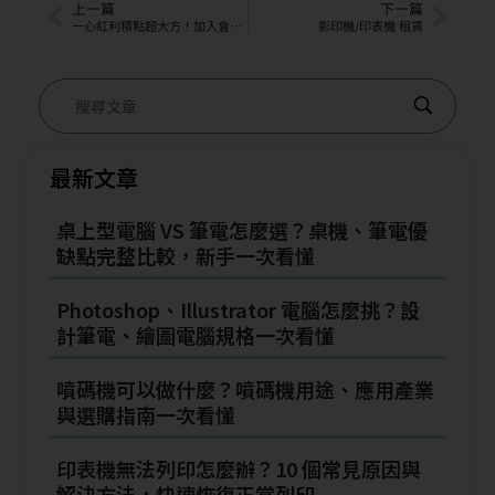
上一篇
下一篇
一心紅利積點超大方！加入會員立即享88點~
影印機/印表機 租賃
最新文章
桌上型電腦 VS 筆電怎麼選？桌機、筆電優
缺點完整比較，新手一次看懂
Photoshop、Illustrator 電腦怎麼挑？設
計筆電、繪圖電腦規格一次看懂
噴碼機可以做什麼？噴碼機用途、應用產業
與選購指南一次看懂
印表機無法列印怎麼辦？10 個常見原因與
解決方法，快速恢復正常列印