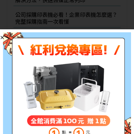
公司採購印表機必看！企業印表機怎麼選？
完整採購指南一次看懂
為什麼辦公室列印成本容易被忽略？
文章分類
LAIFU品牌任兩件送三百
Uncategorized
下單就送禮，滿額再送小米手環等大獎
動動手指抽大獎
印表機 / 事務機
廚餘機主機 滿額贈送/抽【日本】東京｜哈利波