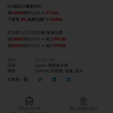
8/8限定日優惠折扣
滿
$3000
現折$100 ⇒
PT100
下單享
8%
點數回饋 ⇒
UR800
即日起-8/31日常活動 單筆消費
滿
$40
00
現折$100 ⇒ 輸入
PP100
滿
$6
000
現折$200 ⇒ 輸入
PP200
SKU
CLI-821 GY
分類
Canon 原廠墨水匣
標籤
CANON
,
印表機
,
噴墨
,
墨水
分享到:
宅配$3000免
精心挑選的產品