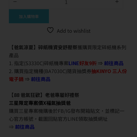
加入購物車
Add to wishlist
【爸氣涼夏】碎紙機資安舒壓祭
獲購買限定碎紙機系列
產品
1. 指定(S3330C)碎紙機專案
LINE
好友9折
⇒
前往商品
2. 購買指定機種(BA7030C)隨貨抽獎券
抽KINYO 三人份
電子鍋
⇒
前往商品
【88 爸氣狂歡】老爸專屬好禮祭
三星限定專案價X福氣抽獎爸
購買三星專案機購後於FB/IG發布開箱貼文，並標記一
心官方帳號，截圖回貼官方LINE領取抽獎網址
⇒
前往商品