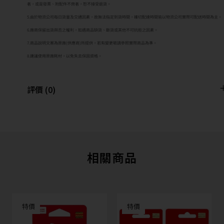
者，或是發票、附配件不齊者，恕不接受退貨。
5.由於物流公司每日貨量及交通因素，故無法指定到貨時間，確切配達時間皆以物流公司實際可配送時間為主。
6.廠商保留出貨與否之權利，如遇商品缺貨、斷貨或其他不可抗拒之因素。
7.商品說明文案為原廠(供應商)所提供，若有變更敬請參照實際商品為準。
8.建議使用原廠耗材，以免失去保固資格。
評價 (0)
相關商品
特價
特價