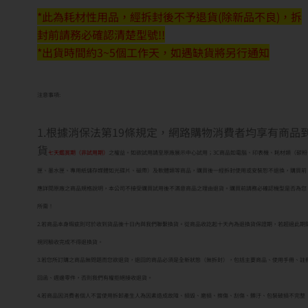
*此為耗材性用品，經拆封後不予退貨(除新品不良)，拆
封前請務必確認清楚型號!!
*出貨時間約3~5個工作天，如遇缺貨將另行通知
注意事項:
1.根據消保法第19條規定，網路購物消費者均享有商品
貨
七天鑑賞期（非試用期）
之權益。如欲試用請至原廠展示中心試用；3C商品如電腦、印表機、耗材類（碳粉
匣、墨水匣、專用紙儲存媒體如光碟片、磁帶）及軟體類等商品，購買後一經拆封使用或安裝恕不退換，購買前
應詳閱原廠之商品規格說明，本公司不接受購買試用後不滿意商品之理由退貨。購買前請務必確認機型是否為您
所需！
2.若商品本身瑕疵則可於收到貨品後十日內與我們聯繫換貨。從商品收訖起十天內為退換貨保證期，若超過此期
視同驗收完成不得退換貨。
3.若您所訂購之商品無問題而您欲退貨，退回的商品必須是全新狀態（無拆封），包括主要商品、使用手冊、註
回函、週邊零件，否則我們有權拒絕接收退貨。
4.若商品因消費者個人不當使用拆卸產生人為因素造成故障、損毀、磨損、擦傷、刮傷、髒汙、包裝破損不完整