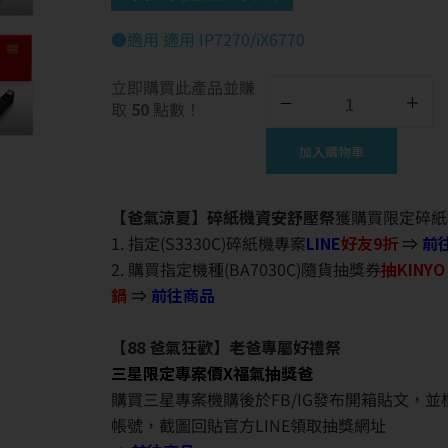
●適用 適用 IP7270/iX6770
立即購買此產品並賺
取
50
點數！
加入購物車
【爸氣涼夏】碎紙機資安舒壓祭
獲購買限定碎紙
1. 指定(S3330C)碎紙機專案
LINE
好友9折
⇒
前
2. 購買指定機種(BA7030C)隨貨抽獎券
抽KINY
鍋
⇒
前往商品
【88 爸氣狂歡】老爸專屬好禮祭
三星限定專案價X福氣抽獎爸
購買三星專案機購後於FB/IG發布開箱貼文，
帳號，截圖回貼官方LINE領取抽獎網址