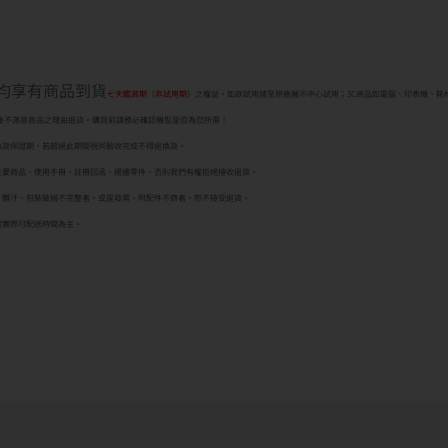
者均享有商品到貨
七天鑑賞期（非試用期）
之權益。如欲試用請至原廠展示中心試用；3C商品如電腦、印表機、耗
後不滿意商品之理由退貨。購買前請務必確認機型是否為您所需！
換貨保證期，若超過此期間視同驗收完成不得退換貨。
主要商品、使用手冊、註冊回函、週邊零件，否則我們有權拒絕接收退貨。
、髒汙、包裝破損不完整者，或是發票、附配件不齊者，恕不接受退貨。
司實際可配送時間為主。