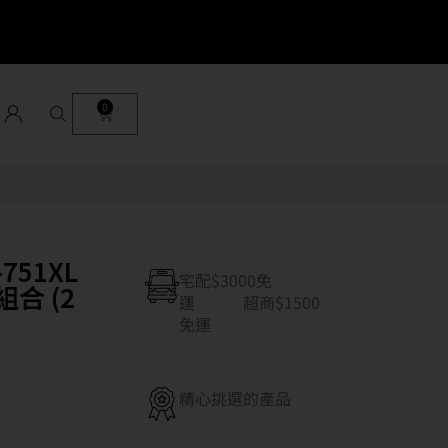
0
-751XL
宅配$3000免
合 (2
運 超商$1500
免運
精心挑選的產品