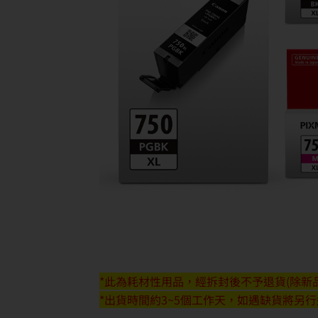
*此為耗材性用品，經拆封後不予退貨(除新品
*出貨時間約3~5個工作天，如遇缺貨將另