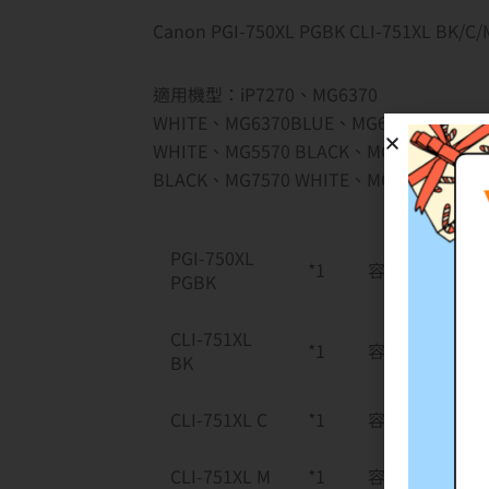
Canon PGI-750XL PGBK CLI-751XL 
適用機型：iP7270、MG6370
WHITE、MG6370BLUE、MG6370 BLACK
WHITE、MG5570 BLACK、MG5570 WHIT
BLACK、MG7570 WHITE、MG7570 ORAN
PGI-750XL
*1
容量 : 22ml
PGBK
CLI-751XL
*1
容量 : 11ml
BK
CLI-751XL C
*1
容量 : 11ml
CLI-751XL M
*1
容量 : 11ml