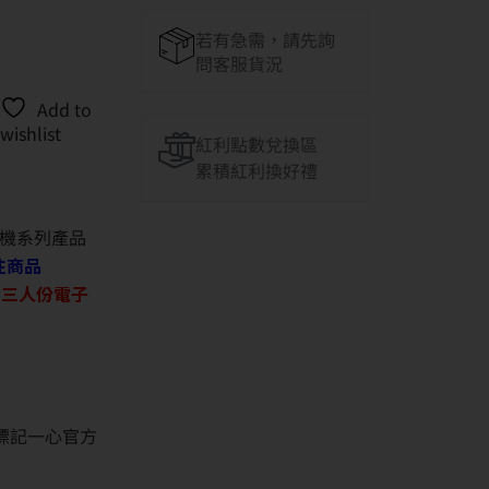
若有急需，請先詢
問客服貨況
Add to
wishlist
紅利點數兌換區
累積紅利換好禮
機系列產品
往商品
O 三人份電子
並標記一心官方