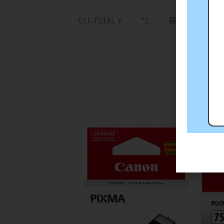
CLI-751XL Y
*1
容量 : 11ml