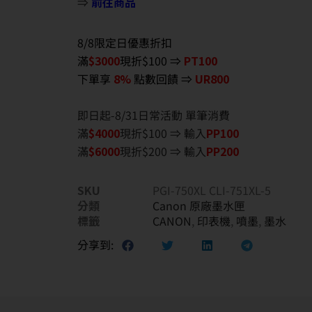
⇒
前往商品
8/8限定日優惠折扣
滿
$3000
現折$100 ⇒
PT100
下單享
8%
點數回饋 ⇒
UR800
即日起-8/31日常活動 單筆消費
滿
$40
00
現折$100 ⇒ 輸入
PP100
滿
$6
000
現折$200 ⇒ 輸入
PP200
SKU
PGI-750XL CLI-751XL-5
分類
Canon 原廠墨水匣
標籤
CANON
,
印表機
,
噴墨
,
墨水
分享到: