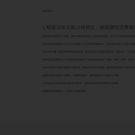
注意事項:
1.根據消保法第19條規定，網路購物消費
拆封使用或安裝恕不退換，購買前應詳閱原廠之商品規格說明，本公司不接受購買試用
2.若商品本身瑕疵則可於收到貨品後十日內與我們聯繫換貨。從商品收訖起十天內為退
3.若您所訂購之商品無問題而您欲退貨，退回的商品必須是全新狀態（無拆封），包括
4.若商品因消費者個人不當使用拆卸產生人為因素造成故障、損毀、磨損、擦傷、刮傷
5.由於物流公司每日貨量及交通因素，故無法指定到貨時間，確切配達時間皆以物流公
6.廠商保留出貨與否之權利，如遇商品缺貨、斷貨或其他不可抗拒之因素。
7.商品說明文案為原廠(供應商)所提供，若有變更敬請參照實際商品為準。
8.建議使用原廠耗材，以免失去保固資格。