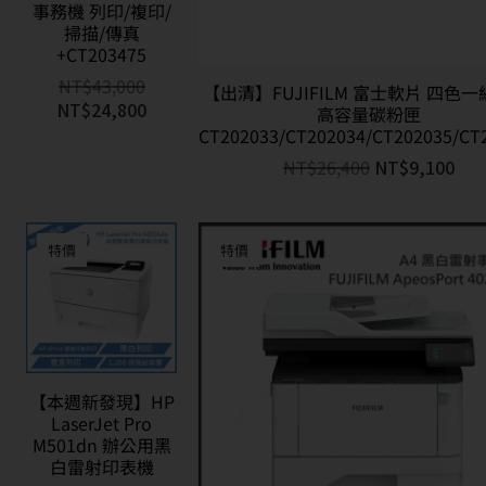
事務機 列印/複印/
掃描/傳真
+CT203475
NT$
43,000
【出清】FUJIFILM 富士軟片 四色一
NT$
24,800
高容量碳粉匣
CT202033/CT202034/CT202035/CT
NT$
26,400
NT$
9,100
特價
特價
【本週新發現】HP
LaserJet Pro
M501dn 辦公用黑
白雷射印表機