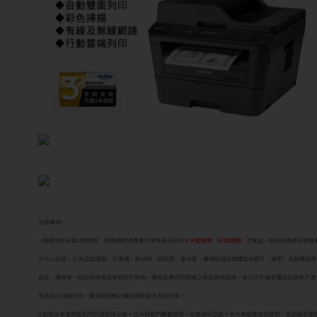
注意事項:
1.根據消保法第19條規定，網路購物消費者均享有商品到貨
七天鑑賞期（非試用期）
之權益。如欲試用請至原廠
示中心試用；3C商品如電腦、印表機、耗材類（碳粉匣、墨水匣、專用紙儲存媒體如光碟片、磁帶）及軟體類等
商品，購買後一經拆封使用或安裝恕不退換，購買前應詳閱原廠之商品規格說明，本公司不接受購買試用後不滿
意商品之理由退貨。購買前請務必確認機型是否為您所需！
2.若商品本身瑕疵則可於收到貨品後十日內與我們聯繫換貨。從商品收訖起十天內為退換貨保證期，若超過此期