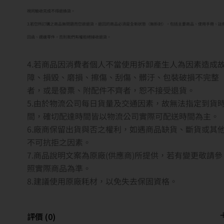
視同驗收完成不得退換貨。
3.若您所訂購之商品無問題而您欲退貨，退回的商品必須是全新狀態（無拆封），包括主要商品、使用手冊、註
回函、週邊零件，否則我們有權拒絕接收退貨。
4.若商品因消費者個人不當使用拆卸產生人為因素造成
障、損毀、磨損、擦傷、刮傷、髒汙、包裝破損不完整
者，或是發票、附配件不齊者，恕不接受退貨。
5.由於物流公司每日貨量及交通因素，故無法指定到貨
間，確切配達時間皆以物流公司實際可配送時間為主。
6.廠商保留出貨與否之權利，如遇商品缺貨、斷貨或其
不可抗拒之因素。
7.商品說明文案為原廠(供應商)所提供，若有變更敬請參
照實際商品為準。
8.建議使用原廠耗材，以免失去保固資格。
評價 (0)