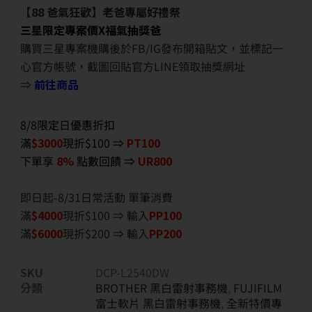
【88 爸氣狂歡】老爸專屬好禮祭
三星限定專案價X福氣抽獎爸
購買三星專案機購後於FB/IG發布開箱貼文，並標記一
心官方帳號，截圖回貼官方LINE領取抽獎網址
⇒
前往商品
8/8限定日優惠折扣
滿
$3000
現折$100 ⇒
PT100
下單享
8%
點數回饋 ⇒
UR800
即日起-8/31日常活動 單筆消費
滿
$40
00
現折$100 ⇒ 輸入
PP100
滿
$6
000
現折$200 ⇒ 輸入
PP200
SKU
DCP-L2540DW
分類
BROTHER 黑白雷射事務機
,
FUJIFILM
富士軟片 黑白雷射事務機
,
全新特價專