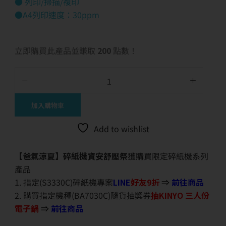
● 列印/掃描/複印
●A4列印速度：30ppm
立即購買此產品並賺取
200
點數！
加入購物車
Add to wishlist
【爸氣涼夏】碎紙機資安舒壓祭
獲購買限定碎紙機系列
產品
1. 指定(S3330C)碎紙機專案
LINE
好友9折
⇒
前往商品
2. 購買指定機種(BA7030C)隨貨抽獎券
抽KINYO 三人份
電子鍋
⇒
前往商品