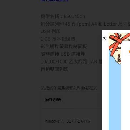
機型名稱：E50145dn
每分鐘列印 45 頁 (ppm) A4 和 Letter 尺
USB 列印
1 GB 基本記憶體
彩色觸控螢幕控制面板
隨時連接 USB 連接埠
10/100/1000 乙太網路 LAN 連線，IPv4 和 I
自動雙面列印