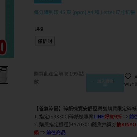
每分鐘列印 45 頁 (ppm) A4 和 Letter 尺寸紙張
規格
僅拆封
購買此產品賺取
199
點
數
加入購物
wishl
車
【爸氣涼夏】碎紙機資安舒壓祭
獲購買限定碎紙
1. 指定(S3330C)碎紙機專案
LINE
好友9折
⇒
前
2. 購買指定機種(BA7030C)隨貨抽獎券
抽KINY
鍋
⇒
前往商品