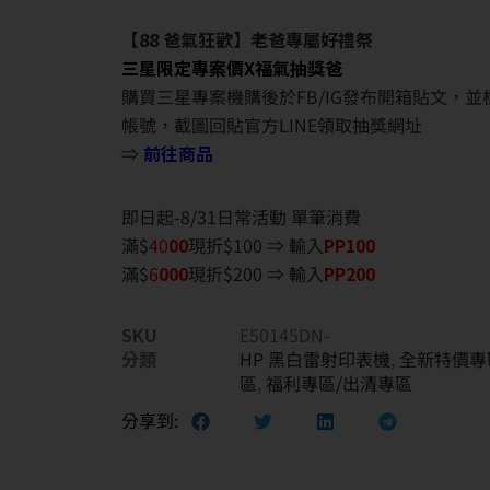
【88 爸氣狂歡】老爸專屬好禮祭
三星限定專案價X福氣抽獎爸
購買三星專案機購後於FB/IG發布開箱貼文，
帳號，截圖回貼官方LINE領取抽獎網址
⇒
前往商品
即日起-8/31日常活動 單筆消費
滿$
40
00
現折$100 ⇒ 輸入
PP100
滿$
6
000
現折$200 ⇒ 輸入
PP200
SKU
E50145DN-
分類
HP 黑白雷射印表機
,
全新特價專
區
,
福利專區/出清專區
分享到: