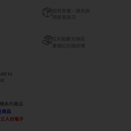
若有急需，請先詢
問客服貨況
紅利點數兌換區
累積紅利換好禮
Add to
ist
機系列產品
往商品
O 三人份電子