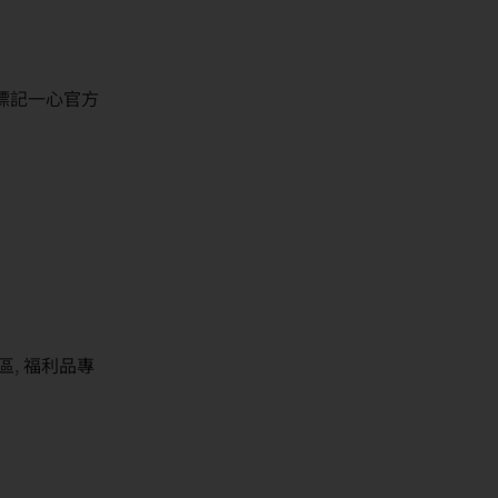
並標記一心官方
區
,
福利品專