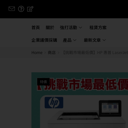
首頁
關於
強打活動
租賃方案
企業議價採購
產品
最新文章
Home
商店
【挑戰市場最低價】HP 惠普 LaserJet
特價