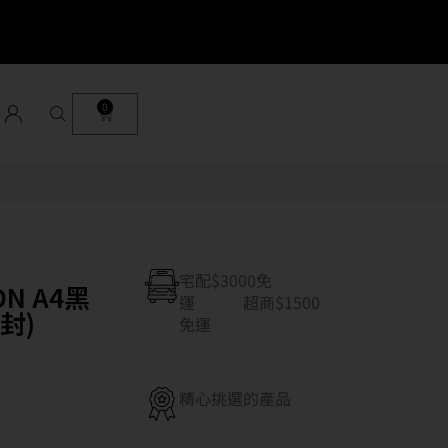
0
宅配$3000免
5DN A4黑
運 超商$1500
封)
免運
精心挑選的產品