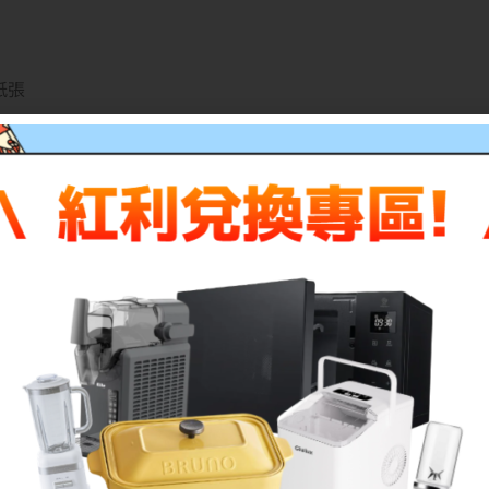
寸紙張
Pv6