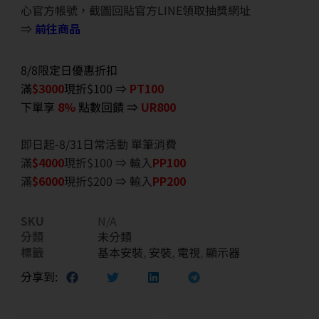
心官方帳號，截圖回貼官方LINE領取抽獎網址
⇒
前往商品
8/8限定日優惠折扣
滿
$3000
現折$100 ⇒
PT100
下單享
8%
點數回饋 ⇒
UR800
即日起-8/31日常活動 單筆消費
滿
$40
00
現折$100 ⇒ 輸入
PP100
滿
$6
000
現折$200 ⇒ 輸入
PP200
SKU
N/A
分類
未分類
標籤
基本安裝
,
安裝
,
電視
,
顯示器
分享到: