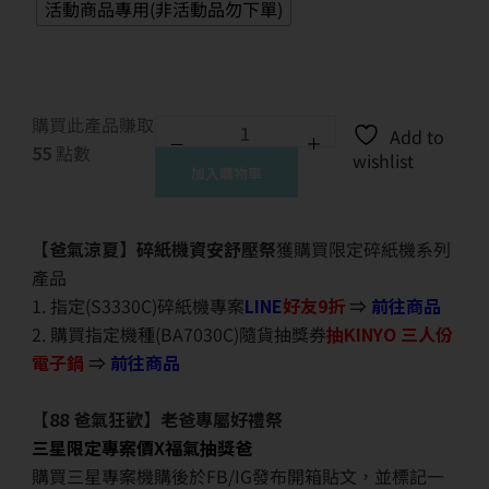
活動商品專用(非活動品勿下單)
購買此產品賺取
Add to
55
點數
wishlist
加入購物車
【爸氣涼夏】碎紙機資安舒壓祭
獲購買限定碎紙機系列
產品
1. 指定(S3330C)碎紙機專案
LINE
好友9折
⇒
前往商品
2. 購買指定機種(BA7030C)隨貨抽獎券
抽KINYO 三人份
電子鍋
⇒
前往商品
【88 爸氣狂歡】老爸專屬好禮祭
三星限定專案價X福氣抽獎爸
購買三星專案機購後於FB/IG發布開箱貼文，並標記一