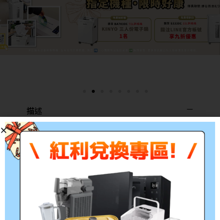
描述
■
除了有標示贈送基本安裝
上架的飛利浦、AOC
大型顯示器，
其他請勿選擇活動品加購金額0
。
若選擇錯誤會由專人電話聯繫補價