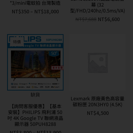
*3/mini電蚊拍 台灣製造
幕 (32
型/FHD/240hz/0.5ms/VA)
NT$
350
–
NT$
18,000
NT$
7,688
NT$
6,600
特價
缺貨
Lexmark 原廠黃色高容量
碳粉匣 20N3HY0 (4.5K)
【詢問客服優惠】【基本
安裝】PHILIPS 飛利浦 50
NT$
4,500
吋 4K Google TV 聯網液晶
顯示器 50PUH8288
NT$
3,800
–
NT$
13,900