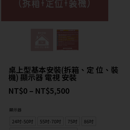
桌上型基本安裝(拆箱、定 位、裝
機) 顯示器 電視 安裝
NT$
0
–
NT$
5,500
顯示器
24吋-50吋
55吋-70吋
75吋
86吋