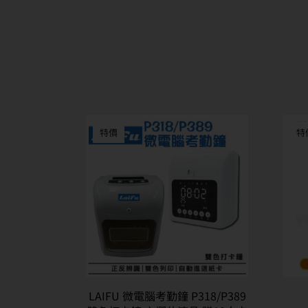
特價
特
LAIFU 微電腦考勤鐘 P318/P389