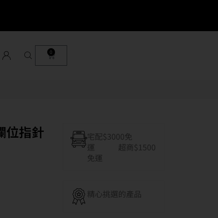
0
欄位指針
宅配$3000免
運 超商$1500
免運
精心挑選的產品