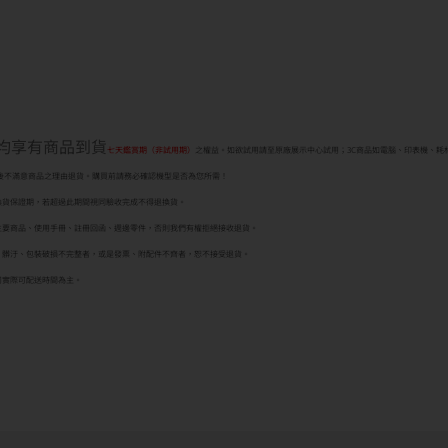
者均享有商品到貨
七天鑑賞期（非試用期）
之權益。如欲試用請至原廠展示中心試用；3C商品如電腦、印表機、耗
後不滿意商品之理由退貨。購買前請務必確認機型是否為您所需！
換貨保證期，若超過此期間視同驗收完成不得退換貨。
主要商品、使用手冊、註冊回函、週邊零件，否則我們有權拒絕接收退貨。
、髒汙、包裝破損不完整者，或是發票、附配件不齊者，恕不接受退貨。
司實際可配送時間為主。