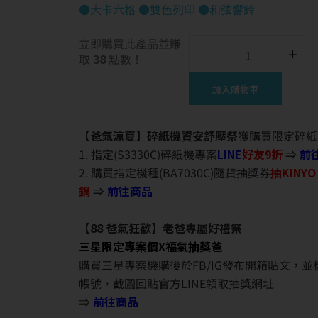
●大卡六格 ●雙色列印 ●和弦響鈴
立即購買此產品並賺
取
38
點數！
加入購物車
【爸氣涼夏】碎紙機資安舒壓祭
獲購買限定碎紙
1. 指定(S3330C)碎紙機專案
LINE
好友9折
⇒
前
2. 購買指定機種(BA7030C)隨貨抽獎券
抽KINY
鍋
⇒
前往商品
【88 爸氣狂歡】老爸專屬好禮祭
三星限定專案價X福氣抽獎爸
購買三星專案機購後於FB/IG發布開箱貼文，
帳號，截圖回貼官方LINE領取抽獎網址
⇒
前往商品