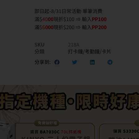
即日起-8/31日常活動 單筆消費
滿$
40
00
現折$100 ⇒ 輸入
PP100
滿$
6
000
現折$200 ⇒ 輸入
PP200
SKU
218A
分類
打卡鐘/考勤鐘/卡片
分享到: