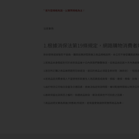
* 若刊登規格有誤，以實際規格為主！
注意事項:
1.根據消保法第19條規定，網路購物消費
拆封使用或安裝恕不退換，購買前應詳閱原廠之商品規格說明，本公司不接受購買試用
2.若商品本身瑕疵則可於收到貨品後十日內與我們聯繫換貨。從商品收訖起十天內為退
3.若您所訂購之商品無問題而您欲退貨，退回的商品必須是全新狀態（無拆封），包括
4.若商品因消費者個人不當使用拆卸產生人為因素造成故障、損毀、磨損、擦傷、刮傷
5.由於物流公司每日貨量及交通因素，故無法指定到貨時間，確切配達時間皆以物流公
6.廠商保留出貨與否之權利，如遇商品缺貨、斷貨或其他不可抗拒之因素。
7.商品說明文案為原廠(供應商)所提供，若有變更敬請參照實際商品為準。