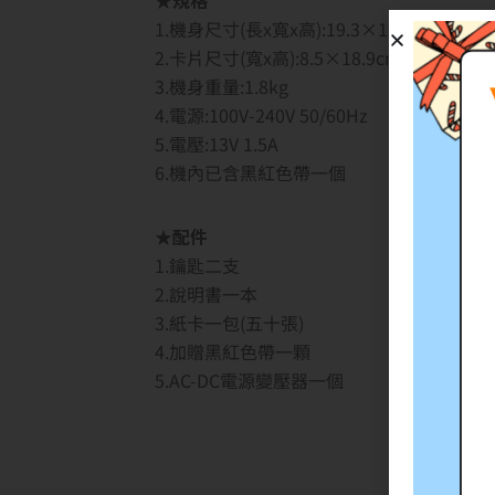
★規格
1.機身尺寸(長x寬x高):19.3×12.2×24.5cm
2.卡片尺寸(寬x高):8.5×18.9cm
3.機身重量:1.8kg
4.電源:100V-240V 50/60Hz
5.電壓:13V 1.5A
6.機內已含黑紅色帶一個
★配件
1.鑰匙二支
2.說明書一本
3.紙卡一包(五十張)
4.加贈黑紅色帶一顆
5.AC-DC電源變壓器一個