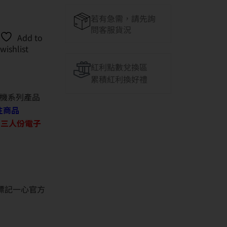
若有急需，請先詢
問客服貨況
Add to
wishlist
紅利點數兌換區
累積紅利換好禮
機系列產品
往商品
O 三人份電子
並標記一心官方