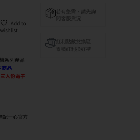
若有急需，請先詢
問客服貨況
Add to
wishlist
紅利點數兌換區
累積紅利換好禮
機系列產品
往商品
O 三人份電子
並標記一心官方