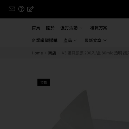
首頁
關於
強打活動
租賃方案
企業議價採購
產品
最新文章
Home
商店
A3 護貝膠膜 200入/盒 80mic 透明 
特價