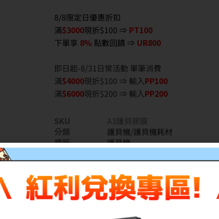
8/8限定日優惠折扣
滿
$3000
現折$100 ⇒
PT100
下單享
8%
點數回饋 ⇒
UR800
即日起-8/31日常活動 單筆消費
滿
$40
00
現折$100 ⇒ 輸入
PP100
滿
$6
000
現折$200 ⇒ 輸入
PP200
SKU
A3護貝膠膜
分類
護貝機/護貝機耗材
標籤
護貝機
分享到: