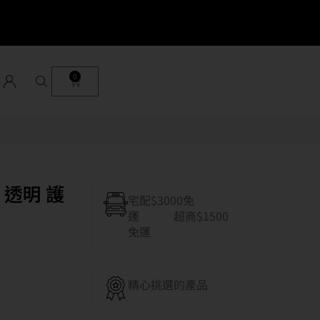
0
c 透明 護
宅配$3000免
運 超商$1500
免運
精心挑選的產品