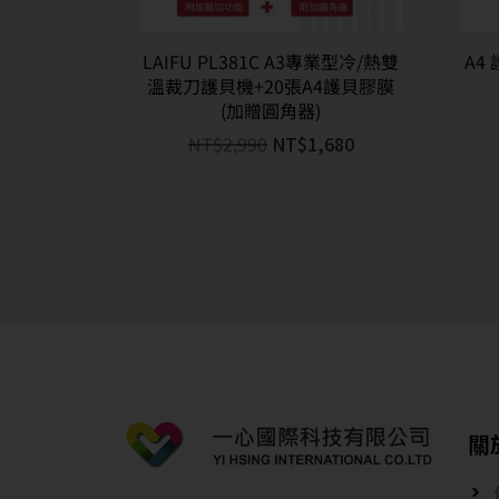
LAIFU PL381C A3專業型冷/熱雙
A4 
溫裁刀護貝機+20張A4護貝膠膜
(加贈圓角器)
NT$
2,990
NT$
1,680
關