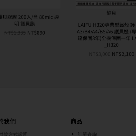
缺貨
護貝膠膜 200入/盒 80mic 透
明 護貝膜
LAIFU H320專業型鐵殼 
A3/B4/A4/B5/A6 護貝機 
NT$
1,335
NT$
890
達保固3年)全機保固一年 LA
_H320
NT$
3,000
NT$
2,100
於我們
商品
付款方式說明
訂單查詢