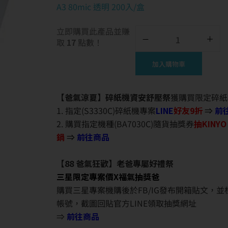
A3 80mic 透明 200入/盒
立即購買此產品並賺
取
17
點數！
加入購物車
【爸氣涼夏】碎紙機資安舒壓祭
獲購買限定碎紙
1. 指定(S3330C)碎紙機專案
LINE
好友9折
⇒
前
2. 購買指定機種(BA7030C)隨貨抽獎券
抽KINY
鍋
⇒
前往商品
【88 爸氣狂歡】老爸專屬好禮祭
三星限定專案價X福氣抽獎爸
購買三星專案機購後於FB/IG發布開箱貼文，
帳號，截圖回貼官方LINE領取抽獎網址
⇒
前往商品