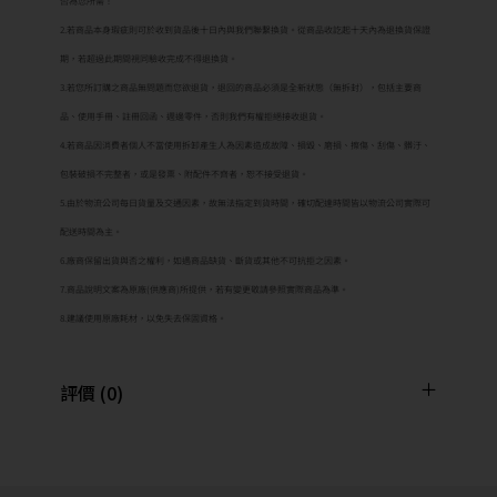
否為您所需！
2.若商品本身瑕疵則可於收到貨品後十日內與我們聯繫換貨。從商品收訖起十天內為退換貨保證
期，若超過此期間視同驗收完成不得退換貨。
3.若您所訂購之商品無問題而您欲退貨，退回的商品必須是全新狀態（無拆封），包括主要商
品、使用手冊、註冊回函、週邊零件，否則我們有權拒絕接收退貨。
4.若商品因消費者個人不當使用拆卸產生人為因素造成故障、損毀、磨損、擦傷、刮傷、髒汙、
包裝破損不完整者，或是發票、附配件不齊者，恕不接受退貨。
5.由於物流公司每日貨量及交通因素，故無法指定到貨時間，確切配達時間皆以物流公司實際可
配送時間為主。
6.廠商保留出貨與否之權利，如遇商品缺貨、斷貨或其他不可抗拒之因素。
7.商品說明文案為原廠(供應商)所提供，若有變更敬請參照實際商品為準。
8.建議使用原廠耗材，以免失去保固資格。
評價 (0)