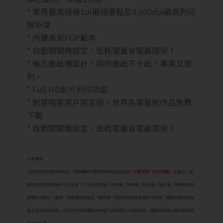
* 業界最高規格1pl最細墨點及9,600dpi最高列印
解析度
* 內建商用POP範本
* 自動開關機設定，低耗電量省電最環保！
* 後方進紙槽設計，順向進紙不卡紙，專業又便
利。
* Full HD影片列印功能
* 創意啪客用戶限定版，世界名家藝術作品免費
下載
* 自動開關機設定，低耗電量省電最環保！
注意事項:
1.根據消保法第19條規定，網路購物消費者均享有商品到貨
七天鑑賞期（非試用期）
之權益。如
欲試用請至原廠展示中心試用；3C商品如電腦、印表機、耗材類（碳粉匣、墨水匣、專用紙儲存
媒體如光碟片、磁帶）及軟體類等商品，購買後一經拆封使用或安裝恕不退換，購買前應詳閱原
廠之商品規格說明，本公司不接受購買試用後不滿意商品之理由退貨。購買前請務必確認機型是