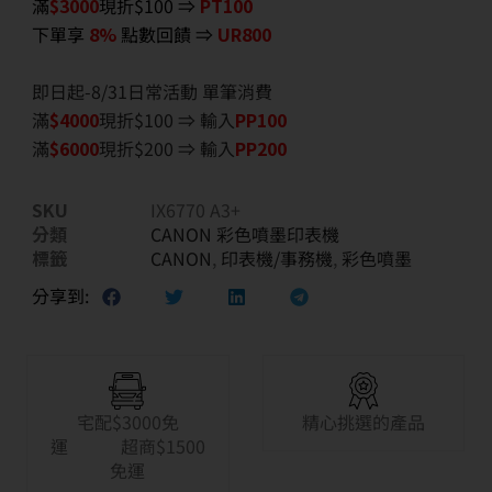
滿
$3000
現折$100 ⇒
PT100
下單享
8%
點數回饋 ⇒
UR800
即日起-8/31日常活動 單筆消費
滿
$40
00
現折$100 ⇒ 輸入
PP100
滿
$6
000
現折$200 ⇒ 輸入
PP200
SKU
IX6770 A3+
分類
CANON 彩色噴墨印表機
標籤
CANON
,
印表機/事務機
,
彩色噴墨
分享到:
宅配$3000免
精心挑選的產品
運 超商$1500
免運