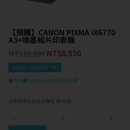
【預購】CANON PIXMA iX6770
A3+噴墨相片印表機
NT$
10,896
NT$
8,550
尚有庫存 (允許無庫存下單)
●列印●9,600dpi最高列印解析度
立即購買此產品並賺取
86
點數！