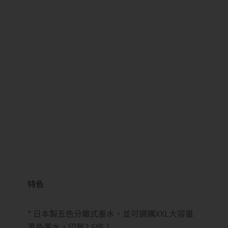
特色
* 日本製五色分離式墨水，並可選購XXL大容量
黑色墨水，印量2.6倍！