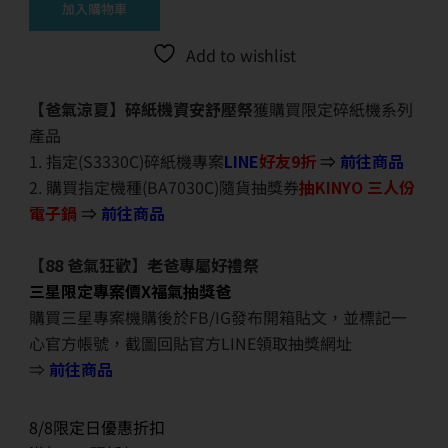
加入購物車
Add to wishlist
【爸氣涼夏】碎紙機資安舒壓祭
獲購買限定碎紙機系列
產品
1. 指定(S3330C)碎紙機專案
LINE
好友9折
⇒
前往商品
2. 購買指定機種(BA7030C)隨貨抽獎券
抽KINYO 三人份
電子鍋
⇒
前往商品
【88 爸氣狂歡】老爸專屬好禮祭
三星限定專案價X福氣抽獎爸
購買三星專案機購後於FB/IG發布開箱貼文，並標記一
心官方帳號，截圖回貼官方LINE領取抽獎網址
⇒
前往商品
8/8限定日優惠折扣