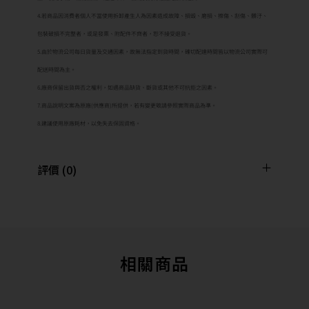
4.若商品因消費者個人不當使用拆卸產生人為因素造成故障、損毀、磨損、擦傷、刮傷、髒汙、
包裝破損不完整者，或是發票、附配件不齊者，恕不接受退貨。
5.由於物流公司每日貨量及交通因素，故無法指定到貨時間，確切配達時間皆以物流公司實際可
配送時間為主。
6.廠商保留出貨與否之權利，如遇商品缺貨、斷貨或其他不可抗拒之因素。
7.商品說明文案為原廠(供應商)所提供，若有變更敬請參照實際商品為準。
8.建議使用原廠耗材，以免失去保固資格。
評價 (0)
相關商品