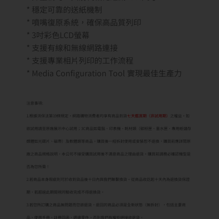
* 穩定可靠的送紙機制
* 噴嘴復原系統，確保高品質列印
* 3吋彩色LCD螢幕
* 支援有線和無線網路連接
* 支援專業相片列印的工作流程
* Media Configuration Tool 實現最佳生產力
注意事項:
1.根據消保法第19條規定，網路購物消費者均享有商品到貨
七天鑑賞期（非試用期）
之權益。如
欲試用請至原廠展示中心試用；3C商品如電腦、印表機、耗材類（碳粉匣、墨水匣、專用紙儲存
媒體如光碟片、磁帶）及軟體類等商品，購買後一經拆封使用或安裝恕不退換，購買前應詳閱原
廠之商品規格說明，本公司不接受購買試用後不滿意商品之理由退貨。購買前請務必確認機型是
否為您所需！
2.若商品本身瑕疵則可於收到貨品後十日內與我們聯繫換貨。從商品收訖起十天內為退換貨保證
期，若超過此期間視同驗收完成不得退換貨。
3.若您所訂購之商品無問題而您欲退貨，退回的商品必須是全新狀態（無拆封），包括主要商
品、使用手冊、註冊回函、週邊零件，否則我們有權拒絕接收退貨。