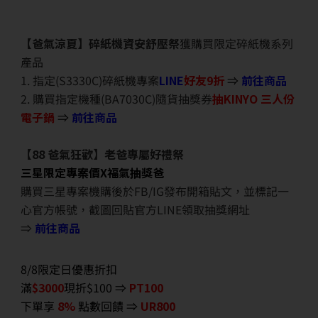
【爸氣涼夏】碎紙機資安舒壓祭
獲購買限定碎紙機系列
產品
1. 指定(S3330C)碎紙機專案
LINE
好友9折
⇒
前往商品
2. 購買指定機種(BA7030C)隨貨抽獎券
抽KINYO 三人份
電子鍋
⇒
前往商品
【88 爸氣狂歡】老爸專屬好禮祭
三星限定專案價X福氣抽獎爸
購買三星專案機購後於FB/IG發布開箱貼文，並標記一
心官方帳號，截圖回貼官方LINE領取抽獎網址
⇒
前往商品
8/8限定日優惠折扣
滿
$3000
現折$100 ⇒
PT100
下單享
8%
點數回饋 ⇒
UR800