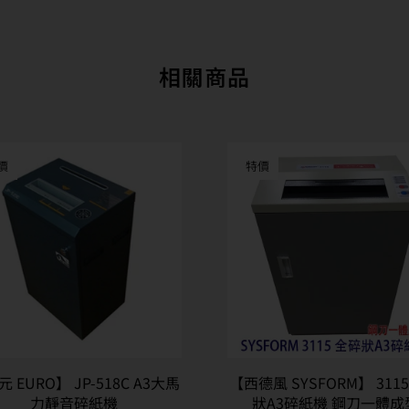
相關商品
價
特價
 EURO】 JP-518C A3大馬
【西德風 SYSFORM】 311
力靜音碎紙機
狀A3碎紙機 鋼刀一體成