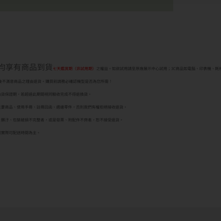
者均享有商品到貨
七天鑑賞期（非試用期）
之權益。如欲試用請至原廠展示中心試用；3C商品如電腦、印表機、耗
後不滿意商品之理由退貨。購買前請務必確認機型是否為您所需！
換貨保證期，若超過此期間視同驗收完成不得退換貨。
主要商品、使用手冊、註冊回函、週邊零件，否則我們有權拒絕接收退貨。
、髒汙、包裝破損不完整者，或是發票、附配件不齊者，恕不接受退貨。
司實際可配送時間為主。