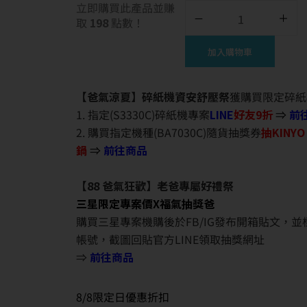
立即購買此產品並賺
取
198
點數！
加入購物車
【爸氣涼夏】碎紙機資安舒壓祭
獲購買限定碎紙
1. 指定(S3330C)碎紙機專案
LINE
好友9折
⇒
前
2. 購買指定機種(BA7030C)隨貨抽獎券
抽KINY
鍋
⇒
前往商品
【88 爸氣狂歡】老爸專屬好禮祭
三星限定專案價X福氣抽獎爸
購買三星專案機購後於FB/IG發布開箱貼文，
帳號，截圖回貼官方LINE領取抽獎網址
⇒
前往商品
8/8限定日優惠折扣