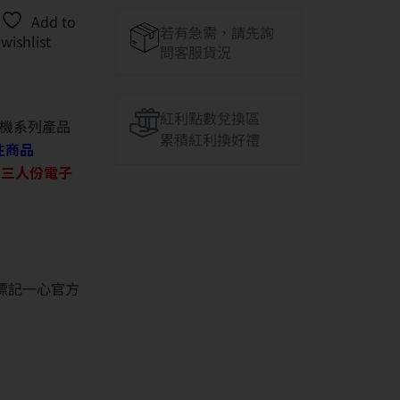
Add to
若有急需，請先詢
wishlist
問客服貨況
紅利點數兌換區
機系列產品
累積紅利換好禮
往商品
O 三人份電子
並標記一心官方