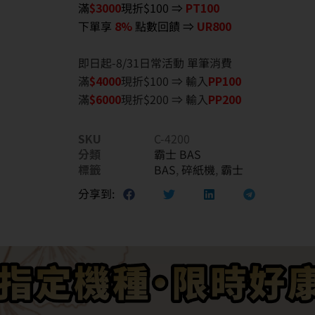
滿
$3000
現折$100 ⇒
PT100
下單享
8%
點數回饋 ⇒
UR800
即日起-8/31日常活動 單筆消費
滿
$40
00
現折$100 ⇒ 輸入
PP100
滿
$6
000
現折$200 ⇒ 輸入
PP200
SKU
C-4200
分類
霸士 BAS
標籤
BAS
,
碎紙機
,
霸士
分享到: