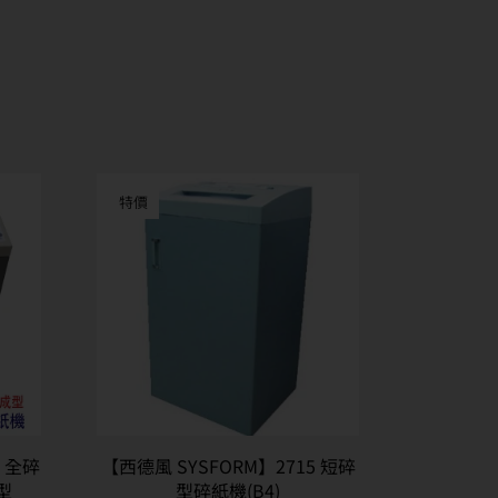
特價
5 全碎
【西德風 SYSFORM】2715 短碎
型
型碎紙機(B4)