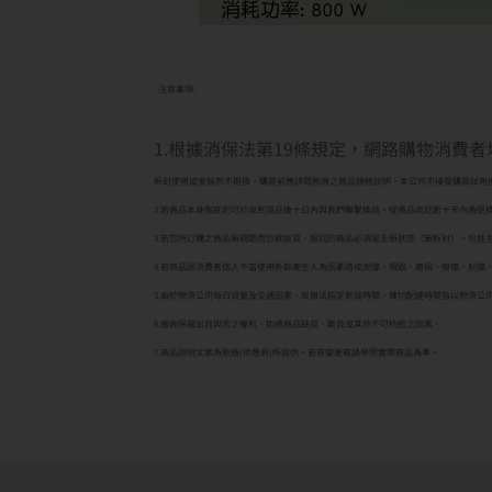
注意事項:
1.根據消保法第19條規定，網路購物消費
拆封使用或安裝恕不退換，購買前應詳閱原廠之商品規格說明，本公司不接受購買試用
2.若商品本身瑕疵則可於收到貨品後十日內與我們聯繫換貨。從商品收訖起十天內為退
3.若您所訂購之商品無問題而您欲退貨，退回的商品必須是全新狀態（無拆封），包括
4.若商品因消費者個人不當使用拆卸產生人為因素造成故障、損毀、磨損、擦傷、刮傷
5.由於物流公司每日貨量及交通因素，故無法指定到貨時間，確切配達時間皆以物流公
6.廠商保留出貨與否之權利，如遇商品缺貨、斷貨或其他不可抗拒之因素。
7.商品說明文案為原廠(供應商)所提供，若有變更敬請參照實際商品為準。