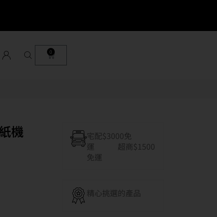
0
碎紙機
宅配$3000免
運 超商$1500
免運
精心挑選的產品