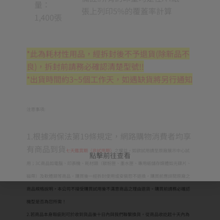
量：
張上列印5%的覆蓋率計算
1,400張
*此為耗材性用品，經拆封後不予退貨(除新品不
良)，拆封前請務必確認清楚型號!!
*出貨時間約3~5個工作天，如遇缺貨將另行通知
注意事項:
1.根據消保法第19條規定，網路購物消費者均享
有商品到貨
七天鑑賞期（非試用期）
之權益。如欲試用請至原廠展示中心試
點擊前往查看
用；3C商品如電腦、印表機、耗材類（碳粉匣、墨水匣、專用紙儲存媒體如光碟片、
磁帶）及軟體類等商品，購買後一經拆封使用或安裝恕不退換，購買前應詳閱原廠之
商品規格說明，本公司不接受購買試用後不滿意商品之理由退貨。購買前請務必確認
機型是否為您所需！
2.若商品本身瑕疵則可於收到貨品後十日內與我們聯繫換貨。從商品收訖起十天內為