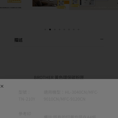
描述
BROTHER 黃色環保碳粉匣
型號：
適用機型：HL-3040CN/MFC-
TN-210Y
9010CN/MFC-9120CN
參考印
備註:所有的印量均是在A4紙