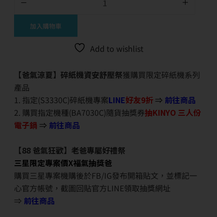
加入購物車
Add to wishlist
【爸氣涼夏】碎紙機資安舒壓祭
獲購買限定碎紙機系列
產品
1. 指定(S3330C)碎紙機專案
LINE
好友9折
⇒
前往商品
2. 購買指定機種(BA7030C)隨貨抽獎券
抽KINYO 三人份
電子鍋
⇒
前往商品
【88 爸氣狂歡】老爸專屬好禮祭
三星限定專案價X福氣抽獎爸
購買三星專案機購後於FB/IG發布開箱貼文，並標記一
心官方帳號，截圖回貼官方LINE領取抽獎網址
⇒
前往商品