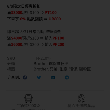
8/8限定日優惠折扣
滿
$3000
現折$100 ⇒
PT100
下單享
8%
點數回饋 ⇒
UR800
即日起-8/31日常活動 單筆消費
滿
$40
00
現折$100 ⇒ 輸入
PP100
滿
$6
000
現折$200 ⇒ 輸入
PP200
SKU
TN-210YF
分類
Brother 環保碳粉匣
標籤
Brother
,
兄弟
,
副廠
,
環保
,
碳粉匣
分享到:
宅配$3000免
精心挑選的產品