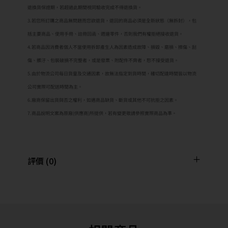
退換貨保證期，若超過此期間視同驗收完成不得退換貨。
3.若您所訂購之商品無問題而您欲退貨，退回的商品必須是全新狀態（無拆封），包
括主要商品、使用手冊、註冊回函、週邊零件，否則我們有權拒絕接收退貨。
4.若商品因消費者個人不當使用拆卸產生人為因素造成故障、損毀、磨損、擦傷、刮
傷、髒汙、包裝破損不完整者，或是發票、附配件不齊者，恕不接受退貨。
5.由於物流公司每日貨量及交通因素，故無法指定到貨時間，確切配達時間皆以物流
公司實際可配送時間為主。
6.廠商保留出貨與否之權利，如遇商品缺貨、斷貨或其他不可抗拒之因素。
7.商品說明文案為原廠(供應商)所提供，若有變更敬請參照實際商品為準。
評價 (0)