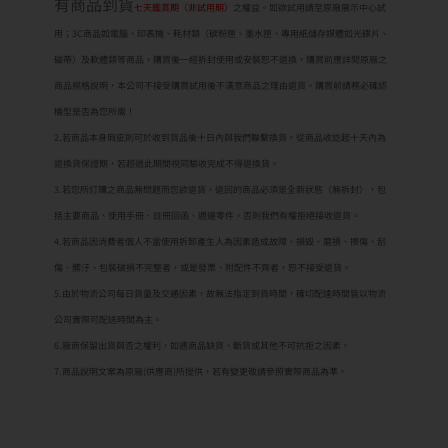
有商品到貨
七天鑑賞期（非試用期）
之權益。如欲試用請至原廠展示中心試
用；3C商品如電腦、印表機、耗材類（碳粉匣、墨水匣、專用紙儲存媒體如光碟片、
磁帶）及軟體類等商品，購買後一經拆封使用或安裝恕不退換，購買前應詳閱原廠之
商品規格說明，本公司不接受購買試用後不滿意商品之理由退貨。購買前請務必確認
機型是否為您所需！
2.若商品本身瑕疵則可於收到貨品後十日內與我們聯繫換貨。從商品收訖起十天內為
退換貨保證期，若超過此期間視同驗收完成不得退換貨。
3.若您所訂購之商品無問題而您欲退貨，退回的商品必須是全新狀態（無拆封），包
括主要商品、使用手冊、註冊回函、週邊零件，否則我們有權拒絕接收退貨。
4.若商品因消費者個人不當使用拆卸產生人為因素造成故障、損毀、磨損、擦傷、刮
傷、髒汙、包裝破損不完整者，或是發票、附配件不齊者，恕不接受退貨。
5.由於物流公司每日貨量及交通因素，故無法指定到貨時間，確切配達時間皆以物流
公司實際可配送時間為主。
6.廠商保留出貨與否之權利，如遇商品缺貨、斷貨或其他不可抗拒之因素。
7.商品說明文案為原廠(供應商)所提供，若有變更敬請參照實際商品為準。