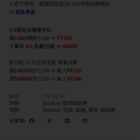
心官方帳號，截圖回貼官方LINE領取抽獎網址
⇒
前往商品
8/8限定日優惠折扣
滿
$3000
現折$100 ⇒
PT100
下單享
8%
點數回饋 ⇒
UR800
即日起-8/31日常活動 單筆消費
滿
$40
00
現折$100 ⇒ 輸入
PP100
滿
$6
000
現折$200 ⇒ 輸入
PP200
SKU
TN-3478F
分類
Brother 環保碳粉匣
標籤
Brother
,
兄弟
,
副廠
,
環保
,
碳粉匣
分享到: