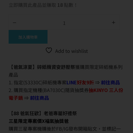
立即購買此產品並賺取
18
點數！
加入購物車
Add to wishlist
【爸氣涼夏】碎紙機資安舒壓祭
獲購買限定碎紙機系列
產品
1. 指定(S3330C)碎紙機專案
LINE
好友9折
⇒
前往商品
2. 購買指定機種(BA7030C)隨貨抽獎券
抽KINYO 三人份
電子鍋
⇒
前往商品
【88 爸氣狂歡】老爸專屬好禮祭
三星限定專案價X福氣抽獎爸
購買三星專案機購後於FB/IG發布開箱貼文，並標記一