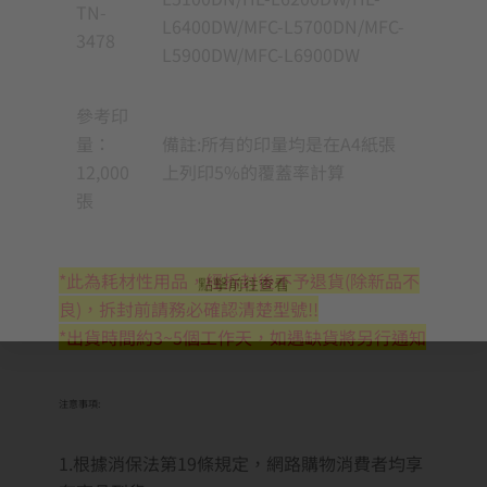
TN-
L6400DW/MFC-L5700DN/MFC-
3478
L5900DW/MFC-L6900DW
參考印
量：
備註:所有的印量均是在A4紙張
12,000
上列印5%的覆蓋率計算
張
*此為耗材性用品，經拆封後不予退貨(除新品不
點擊前往查看
良)，拆封前請務必確認清楚型號!!
*出貨時間約3~5個工作天，如遇缺貨將另行通知
注意事項:
1.根據消保法第19條規定，網路購物消費者均享