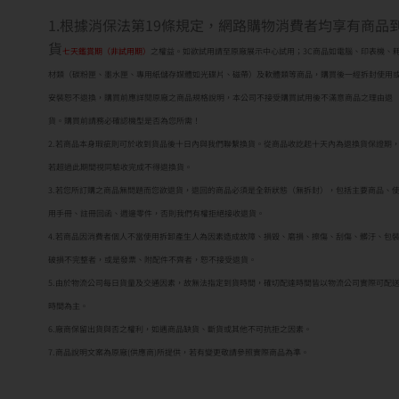
1.根據消保法第19條規定，網路購物消費者均享有商品
貨
七天鑑賞期（非試用期）
之權益。如欲試用請至原廠展示中心試用；3C商品如電腦、印表機、
材類（碳粉匣、墨水匣、專用紙儲存媒體如光碟片、磁帶）及軟體類等商品，購買後一經拆封使用
安裝恕不退換，購買前應詳閱原廠之商品規格說明，本公司不接受購買試用後不滿意商品之理由退
貨。購買前請務必確認機型是否為您所需！
2.若商品本身瑕疵則可於收到貨品後十日內與我們聯繫換貨。從商品收訖起十天內為退換貨保證期
若超過此期間視同驗收完成不得退換貨。
3.若您所訂購之商品無問題而您欲退貨，退回的商品必須是全新狀態（無拆封），包括主要商品、
用手冊、註冊回函、週邊零件，否則我們有權拒絕接收退貨。
4.若商品因消費者個人不當使用拆卸產生人為因素造成故障、損毀、磨損、擦傷、刮傷、髒汙、包
破損不完整者，或是發票、附配件不齊者，恕不接受退貨。
5.由於物流公司每日貨量及交通因素，故無法指定到貨時間，確切配達時間皆以物流公司實際可配
時間為主。
6.廠商保留出貨與否之權利，如遇商品缺貨、斷貨或其他不可抗拒之因素。
7.商品說明文案為原廠(供應商)所提供，若有變更敬請參照實際商品為準。