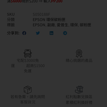
滿
$6
000
現折$200 ⇒ 輸入
PP200
SKU
S050188F
分類
EPSON 環保碳粉匣
標籤
EPSON
,
副廠
,
愛普生
,
環保
,
碳粉匣
分享到:
宅配$3000免
精心挑選的產品
運 超商$1500
免運
若有急需，請先詢問
紅利點數兌換區
客服貨況
累積紅利換好禮