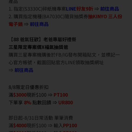
產品
1. 指定(S3330C)碎紙機專案
LINE
好友9折
⇒
前往商品
2. 購買指定機種(BA7030C)隨貨抽獎券
抽KINYO 三人份
電子鍋
⇒
前往商品
【88 爸氣狂歡】老爸專屬好禮祭
三星限定專案價X福氣抽獎爸
購買三星專案機購後於FB/IG發布開箱貼文，並標記一
心官方帳號，截圖回貼官方LINE領取抽獎網址
⇒
前往商品
8/8限定日優惠折扣
滿
$3000
現折$100 ⇒
PT100
下單享
8%
點數回饋 ⇒
UR800
即日起-8/31日常活動 單筆消費
滿
$40
00
現折$100 ⇒ 輸入
PP100