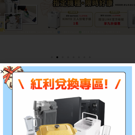
描述
HP 黑色高容量環保碳粉匣
適用機型：
型號：
HP Color LaserJet
CF410X
Pro M452dn/M452dw/M452nw/M377dw/M4