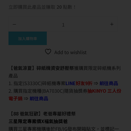
立即購買此產品並賺取
20
點數！
加入購物車
Add to wishlist
【爸氣涼夏】碎紙機資安舒壓祭
獲購買限定碎紙機系列
產品
1. 指定(S3330C)碎紙機專案
LINE
好友9折
⇒
前往商品
2. 購買指定機種(BA7030C)隨貨抽獎券
抽KINYO 三人份
電子鍋
⇒
前往商品
【88 爸氣狂歡】老爸專屬好禮祭
三星限定專案價X福氣抽獎爸
購買三星專案機購後於FB/IG發布開箱貼文，並標記一