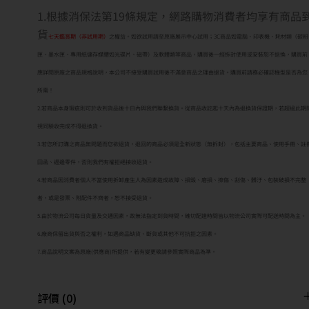
1.根據消保法第19條規定，網路購物消費者均享有商品
貨
七天鑑賞期（非試用期）
之權益。如欲試用請至原廠展示中心試用；3C商品如電腦、印表機、耗材類（碳粉
匣、墨水匣、專用紙儲存媒體如光碟片、磁帶）及軟體類等商品，購買後一經拆封使用或安裝恕不退換，購買前
應詳閱原廠之商品規格說明，本公司不接受購買試用後不滿意商品之理由退貨。購買前請務必確認機型是否為您
所需！
2.若商品本身瑕疵則可於收到貨品後十日內與我們聯繫換貨。從商品收訖起十天內為退換貨保證期，若超過此期
視同驗收完成不得退換貨。
3.若您所訂購之商品無問題而您欲退貨，退回的商品必須是全新狀態（無拆封），包括主要商品、使用手冊、註
回函、週邊零件，否則我們有權拒絕接收退貨。
4.若商品因消費者個人不當使用拆卸產生人為因素造成故障、損毀、磨損、擦傷、刮傷、髒汙、包裝破損不完整
者，或是發票、附配件不齊者，恕不接受退貨。
5.由於物流公司每日貨量及交通因素，故無法指定到貨時間，確切配達時間皆以物流公司實際可配送時間為主。
6.廠商保留出貨與否之權利，如遇商品缺貨、斷貨或其他不可抗拒之因素。
7.商品說明文案為原廠(供應商)所提供，若有變更敬請參照實際商品為準。
評價 (0)