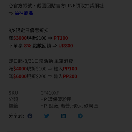
心官方帳號，截圖回貼官方LINE領取抽獎網址
⇒
前往商品
8/8限定日優惠折扣
滿
$3000
現折$100 ⇒
PT100
下單享
8%
點數回饋 ⇒
UR800
即日起-8/31日常活動 單筆消費
滿
$40
00
現折$100 ⇒ 輸入
PP100
滿
$6
000
現折$200 ⇒ 輸入
PP200
SKU
CF410XF
分類
HP 環保碳粉匣
標籤
HP
,
副廠
,
惠普
,
環保
,
碳粉匣
分享到: