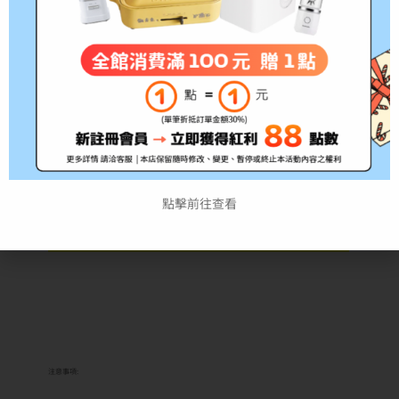
參考印
量：
備註:所有的印量均是在A4紙張上列印5
6,500張
包裝尺寸（寬 x 深 x 高）
363 x 121 x 123 公釐
包裝重量
0.95 公斤
*此為耗材性用品，經拆封後不予退貨(除新品不良)，拆
點擊前往查看
封前請務必確認清楚型號!!
*出貨時間約3~5個工作天，如遇缺貨將另行通知
注意事項: