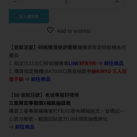
加入購物車
Add to wishlist
【爸氣涼夏】碎紙機資安舒壓祭
獲購買限定碎紙機系列
產品
1. 指定(S3330C)碎紙機專案
LINE
好友9折
⇒
前往商品
2. 購買指定機種(BA7030C)隨貨抽獎券
抽KINYO 三人份
電子鍋
⇒
前往商品
【88 爸氣狂歡】老爸專屬好禮祭
三星限定專案價X福氣抽獎爸
購買三星專案機購後於FB/IG發布開箱貼文，並標記一
心官方帳號，截圖回貼官方LINE領取抽獎網址
⇒
前往商品