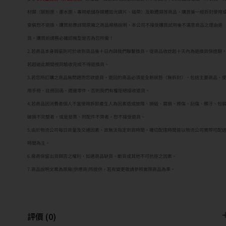
材類（碳粉匣、墨水匣、專用紙儲存媒體如光碟片、磁帶）及軟體類等商品，購買後一經拆封使用
安裝恕不退換，購買前應詳閱原廠之商品規格說明，本公司不接受購買試用後不滿意商品之理由退
貨。購買前請務必確認機型是否為您所需！
2.若商品本身瑕疵則可於收到貨品後十日內與我們聯繫換貨。從商品收訖起十天內為退換貨保證期
若超過此期間視同驗收完成不得退換貨。
3.若您所訂購之商品無問題而您欲退貨，退回的商品必須是全新狀態（無拆封），包括主要商品、
用手冊、註冊回函、週邊零件，否則我們有權拒絕接收退貨。
4.若商品因消費者個人不當使用拆卸產生人為因素造成故障、損毀、磨損、擦傷、刮傷、髒汙、包
破損不完整者，或是發票、附配件不齊者，恕不接受退貨。
5.由於物流公司每日貨量及交通因素，故無法指定到貨時間，確切配達時間皆以物流公司實際可配
時間為主。
6.廠商保留出貨與否之權利，如遇商品缺貨、斷貨或其他不可抗拒之因素。
7.商品說明文案為原廠(供應商)所提供，若有變更敬請參照實際商品為準。
評價 (0)