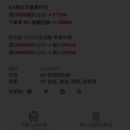
8/8限定日優惠折扣
滿
$3000
現折$100 ⇒
PT100
下單享
8%
點數回饋 ⇒
UR800
即日起-8/31日常活動 單筆消費
滿
$40
00
現折$100 ⇒ 輸入
PP100
滿
$6
000
現折$200 ⇒ 輸入
PP200
SKU
Q5949AF
分類
HP 環保碳粉匣
標籤
HP
,
副廠
,
惠普
,
環保
,
碳粉匣
分享到:
宅配$3000免
精心挑選的產品