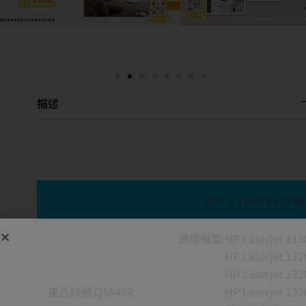
描述
HP LJ 1160/132
適用機型:HP Laserjet 116
HP Laserjet 132
HP Laserjet 132
產品料號:Q5949A
HP Laserjet 132