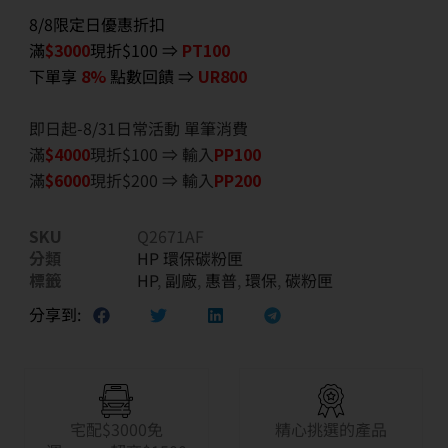
8/8限定日優惠折扣
滿
$3000
現折$100 ⇒
PT100
下單享
8%
點數回饋 ⇒
UR800
即日起-8/31日常活動 單筆消費
滿
$40
00
現折$100 ⇒ 輸入
PP100
滿
$6
000
現折$200 ⇒ 輸入
PP200
SKU
Q2671AF
分類
HP 環保碳粉匣
標籤
HP
,
副廠
,
惠普
,
環保
,
碳粉匣
分享到:
宅配$3000免
精心挑選的產品