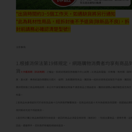
*出貨時間約3~5個工作天，如遇缺貨將另行通知
*此為耗材性用品，經拆封後不予退貨(除新品不良)，拆
封前請務必確認清楚型號!!
注意事項:
1.根據消保法第19條規定，網路購物消費者均享有商品
貨
七天鑑賞期（非試用期）
之權益。如欲試用請至原廠展示中心試用；3C商品如電腦、印表機、耗材類（碳粉
匣、墨水匣、專用紙儲存媒體如光碟片、磁帶）及軟體類等商品，購買後一經拆封使用或安裝恕不退換，購買前
應詳閱原廠之商品規格說明，本公司不接受購買試用後不滿意商品之理由退貨。購買前請務必確認機型是否為您
所需！
2.若商品本身瑕疵則可於收到貨品後十日內與我們聯繫換貨。從商品收訖起十天內為退換貨保證期，若超過此期
視同驗收完成不得退換貨。
3.若您所訂購之商品無問題而您欲退貨，退回的商品必須是全新狀態（無拆封），包括主要商品、使用手冊、註
回函、週邊零件，否則我們有權拒絕接收退貨。