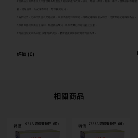
4.若商品因消費者個人不當使用拆卸產生人為因素造成故障、損毀、磨損、擦傷、刮傷、髒汙、包裝破損不完整
者，或是發票、附配件不齊者，恕不接受退貨。
5.由於物流公司每日貨量及交通因素，故無法指定到貨時間，確切配達時間皆以物流公司實際可配送時間為主。
6.廠商保留出貨與否之權利，如遇商品缺貨、斷貨或其他不可抗拒之因素。
7.商品說明文案為原廠(供應商)所提供，若有變更敬請參照實際商品為準。
評價 (0)
相關商品
特價
特價