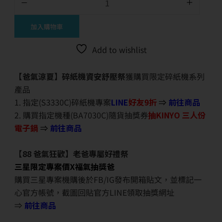
加入購物車
Add to wishlist
【爸氣涼夏】碎紙機資安舒壓祭
獲購買限定碎紙機系列
產品
1. 指定(S3330C)碎紙機專案
LINE
好友9折
⇒
前往商品
2. 購買指定機種(BA7030C)隨貨抽獎券
抽KINYO 三人份
電子鍋
⇒
前往商品
【88 爸氣狂歡】老爸專屬好禮祭
三星限定專案價X福氣抽獎爸
購買三星專案機購後於FB/IG發布開箱貼文，並標記一
心官方帳號，截圖回貼官方LINE領取抽獎網址
⇒
前往商品