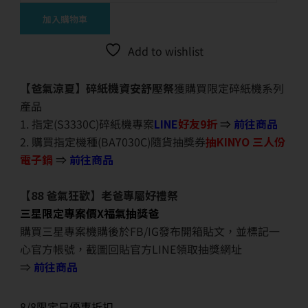
加入購物車
Add to wishlist
【爸氣涼夏】碎紙機資安舒壓祭
獲購買限定碎紙機系列
產品
1. 指定(S3330C)碎紙機專案
LINE
好友9折
⇒
前往商品
2. 購買指定機種(BA7030C)隨貨抽獎券
抽KINYO 三人份
電子鍋
⇒
前往商品
【88 爸氣狂歡】老爸專屬好禮祭
三星限定專案價X福氣抽獎爸
購買三星專案機購後於FB/IG發布開箱貼文，並標記一
心官方帳號，截圖回貼官方LINE領取抽獎網址
⇒
前往商品
8/8限定日優惠折扣