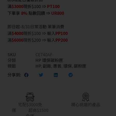
滿
$3000
現折$100 ⇒
PT100
下單享
8%
點數回饋 ⇒
UR800
即日起-8/31日常活動 單筆消費
滿
$40
00
現折$100 ⇒ 輸入
PP100
滿
$6
000
現折$200 ⇒ 輸入
PP200
SKU
CE740AF
分類
HP 環保碳粉匣
標籤
HP
,
副廠
,
惠普
,
環保
,
碳粉匣
分享到:
宅配$3000免
精心挑選的產品
運 超商$1500
免運