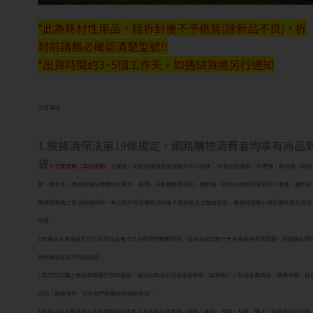
*此為耗材性用品，經拆封後不予退貨(除新品不良)，拆
封前請務必確認清楚型號!!
*出貨時間約3~5個工作天，如遇缺貨將另行通知
注意事項:
1.根據消保法第19條規定，網路購物消費者均享有商品
貨
七天鑑賞期（非試用期）
之權益。如欲試用請至原廠展示中心試用；3C商品如電腦、印表機、耗材類（碳粉
匣、墨水匣、專用紙儲存媒體如光碟片、磁帶）及軟體類等商品，購買後一經拆封使用或安裝恕不退換，購買前
應詳閱原廠之商品規格說明，本公司不接受購買試用後不滿意商品之理由退貨。購買前請務必確認機型是否為您
所需！
2.若商品本身瑕疵則可於收到貨品後十日內與我們聯繫換貨。從商品收訖起十天內為退換貨保證期，若超過此期
視同驗收完成不得退換貨。
3.若您所訂購之商品無問題而您欲退貨，退回的商品必須是全新狀態（無拆封），包括主要商品、使用手冊、註
回函、週邊零件，否則我們有權拒絕接收退貨。
4.若商品因消費者個人不當使用拆卸產生人為因素造成故障、損毀、磨損、擦傷、刮傷、髒汙、包裝破損不完整