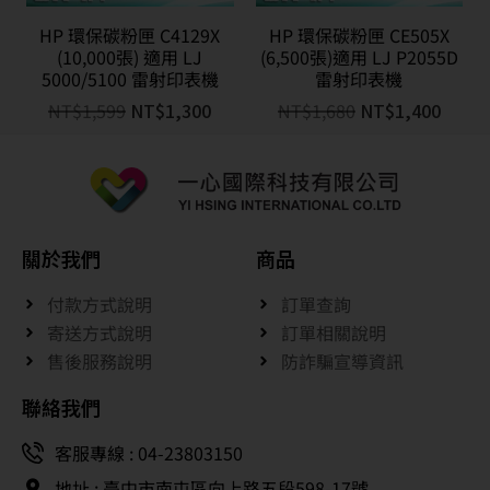
HP 環保碳粉匣 C4129X
HP 環保碳粉匣 CE505X
(10,000張) 適用 LJ
(6,500張)適用 LJ P2055D
5000/5100 雷射印表機
雷射印表機
NT$
1,599
NT$
1,300
NT$
1,680
NT$
1,400
關於我們
商品
付款方式說明
訂單查詢
寄送方式說明
訂單相關說明
售後服務說明
防詐騙宣導資訊
聯絡我們
客服專線 : 04-23803150
地址 : 臺中市南屯區向上路五段598-17號