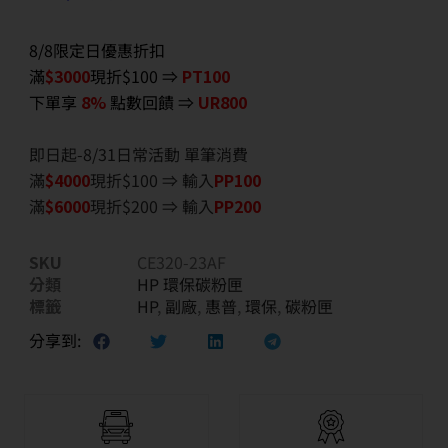
8/8限定日優惠折扣
滿
$3000
現折$100 ⇒
PT100
下單享
8%
點數回饋 ⇒
UR800
即日起-8/31日常活動 單筆消費
滿
$40
00
現折$100 ⇒ 輸入
PP100
滿
$6
000
現折$200 ⇒ 輸入
PP200
SKU
CE320-23AF
分類
HP 環保碳粉匣
標籤
HP
,
副廠
,
惠普
,
環保
,
碳粉匣
分享到: