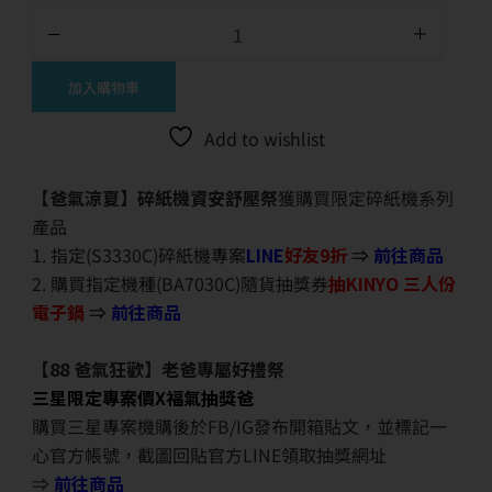
加入購物車
Add to wishlist
【爸氣涼夏】碎紙機資安舒壓祭
獲購買限定碎紙機系列
產品
1. 指定(S3330C)碎紙機專案
LINE
好友9折
⇒
前往商品
2. 購買指定機種(BA7030C)隨貨抽獎券
抽KINYO 三人份
電子鍋
⇒
前往商品
【88 爸氣狂歡】老爸專屬好禮祭
三星限定專案價X福氣抽獎爸
購買三星專案機購後於FB/IG發布開箱貼文，並標記一
心官方帳號，截圖回貼官方LINE領取抽獎網址
⇒
前往商品