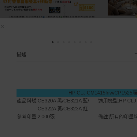
描述
HP CLJ CM1415fnw/CP15
產品料號:
CE320A 黑/CE321A 藍/
適用機型:
HP CLJ
CE322A 黃/CE323A 紅
參考印量:2,000張
備註:所有的印量