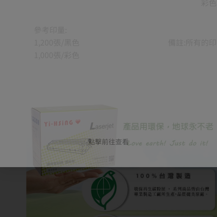
彩色雷
參考印量:
1,200張/黑色
備註:所有的
1,000張/彩色
點擊前往查看