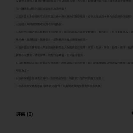
安裝恕不退換，購買前應詳閱原廠之商品規格說明，本公司不接受購買試用後不滿意商品之理由退
貨。購買前請務必確認機型是否為您所需！
2.若商品本身瑕疵則可於收到貨品後十日內與我們聯繫換貨。從商品收訖起十天內為退換貨保證期
若超過此期間視同驗收完成不得退換貨。
3.若您所訂購之商品無問題而您欲退貨，退回的商品必須是全新狀態（無拆封），包括主要商品、
用手冊、註冊回函、週邊零件，否則我們有權拒絕接收退貨。
4.若商品因消費者個人不當使用拆卸產生人為因素造成故障、損毀、磨損、擦傷、刮傷、髒汙、包
破損不完整者，或是發票、附配件不齊者，恕不接受退貨。
5.由於物流公司每日貨量及交通因素，故無法指定到貨時間，確切配達時間皆以物流公司實際可配
時間為主。
6.廠商保留出貨與否之權利，如遇商品缺貨、斷貨或其他不可抗拒之因素。
7.商品說明文案為原廠(供應商)所提供，若有變更敬請參照實際商品為準。
評價 (0)