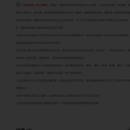
貨
七天鑑賞期（非試用期）
之權益。如欲試用請至原廠展示中心試用；3C商品如電腦、印表機、
材類（碳粉匣、墨水匣、專用紙儲存媒體如光碟片、磁帶）及軟體類等商品，購買後一經拆封使用
安裝恕不退換，購買前應詳閱原廠之商品規格說明，本公司不接受購買試用後不滿意商品之理由退
貨。購買前請務必確認機型是否為您所需！
2.若商品本身瑕疵則可於收到貨品後十日內與我們聯繫換貨。從商品收訖起十天內為退換貨保證期
若超過此期間視同驗收完成不得退換貨。
3.若您所訂購之商品無問題而您欲退貨，退回的商品必須是全新狀態（無拆封），包括主要商品、
用手冊、註冊回函、週邊零件，否則我們有權拒絕接收退貨。
4.若商品因消費者個人不當使用拆卸產生人為因素造成故障、損毀、磨損、擦傷、刮傷、髒汙、包
破損不完整者，或是發票、附配件不齊者，恕不接受退貨。
5.由於物流公司每日貨量及交通因素，故無法指定到貨時間，確切配達時間皆以物流公司實際可配
時間為主。
6.廠商保留出貨與否之權利，如遇商品缺貨、斷貨或其他不可抗拒之因素。
7.商品說明文案為原廠(供應商)所提供，若有變更敬請參照實際商品為準。