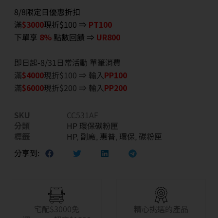
8/8限定日優惠折扣
滿
$3000
現折$100 ⇒
PT100
下單享
8%
點數回饋 ⇒
UR800
即日起-8/31日常活動 單筆消費
滿
$40
00
現折$100 ⇒ 輸入
PP100
滿
$6
000
現折$200 ⇒ 輸入
PP200
SKU
CC531AF
分類
HP 環保碳粉匣
標籤
HP
,
副廠
,
惠普
,
環保
,
碳粉匣
分享到:
宅配$3000免
精心挑選的產品