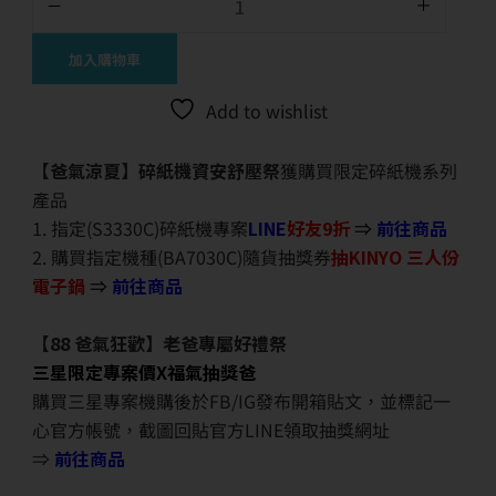
加入購物車
Add to wishlist
【爸氣涼夏】碎紙機資安舒壓祭
獲購買限定碎紙機系列
產品
1. 指定(S3330C)碎紙機專案
LINE
好友9折
⇒
前往商品
2. 購買指定機種(BA7030C)隨貨抽獎券
抽KINYO 三人份
電子鍋
⇒
前往商品
【88 爸氣狂歡】老爸專屬好禮祭
三星限定專案價X福氣抽獎爸
購買三星專案機購後於FB/IG發布開箱貼文，並標記一
心官方帳號，截圖回貼官方LINE領取抽獎網址
⇒
前往商品