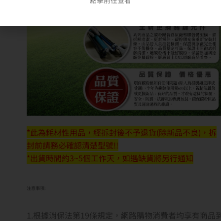
*此為耗材性用品，經拆封後不予退貨(除新品不良)，拆
封前請務必確認清楚型號!!
*出貨時間約3~5個工作天，如遇缺貨將另行通知
注意事項:
1.根據消保法第19條規定，網路購物消費者均享有商品