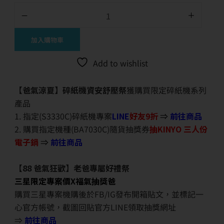
加入購物車
Add to wishlist
【爸氣涼夏】碎紙機資安舒壓祭
獲購買限定碎紙機系列
產品
1. 指定(S3330C)碎紙機專案
LINE
好友9折
⇒
前往商品
2. 購買指定機種(BA7030C)隨貨抽獎券
抽KINYO 三人份
電子鍋
⇒
前往商品
【88 爸氣狂歡】老爸專屬好禮祭
三星限定專案價X福氣抽獎爸
購買三星專案機購後於FB/IG發布開箱貼文，並標記一
心官方帳號，截圖回貼官方LINE領取抽獎網址
⇒
前往商品