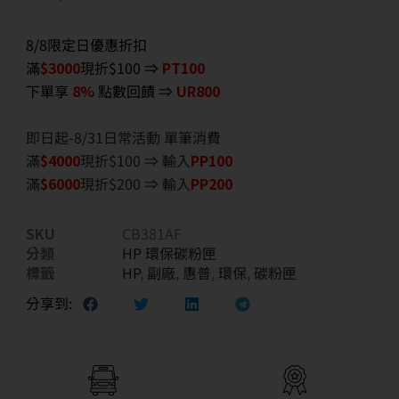
8/8限定日優惠折扣
滿
$3000
現折$100 ⇒
PT100
下單享
8%
點數回饋 ⇒
UR800
即日起-8/31日常活動 單筆消費
滿
$40
00
現折$100 ⇒ 輸入
PP100
滿
$6
000
現折$200 ⇒ 輸入
PP200
SKU
CB381AF
分類
HP 環保碳粉匣
標籤
HP
,
副廠
,
惠普
,
環保
,
碳粉匣
分享到: