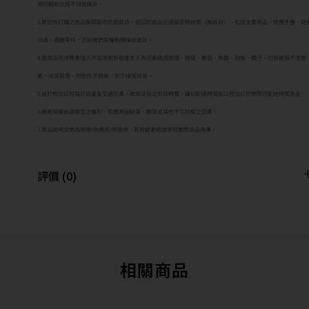
視同驗收完成不得退換貨。
3.若您所訂購之商品無問題而您欲退貨，退回的商品必須是全新狀態（無拆封），包括主要商品、使用手冊、註
回函、週邊零件，否則我們有權拒絕接收退貨。
4.若商品因消費者個人不當使用拆卸產生人為因素造成故障、損毀、磨損、擦傷、刮傷、髒汙、包裝破損不完整
者，或是發票、附配件不齊者，恕不接受退貨。
5.由於物流公司每日貨量及交通因素，故無法指定到貨時間，確切配達時間皆以物流公司實際可配送時間為主。
6.廠商保留出貨與否之權利，如遇商品缺貨、斷貨或其他不可抗拒之因素。
7.商品說明文案為原廠(供應商)所提供，若有變更敬請參照實際商品為準。
評價 (0)
相關商品