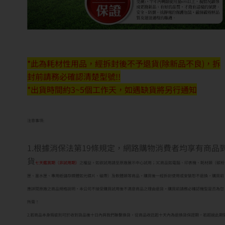
*此為耗材性用品，經拆封後不予退貨(除新品不良)，拆
封前請務必確認清楚型號!!
*出貨時間約3~5個工作天，如遇缺貨將另行通知
注意事項:
1.根據消保法第19條規定，網路購物消費者均享有商品
貨
七天鑑賞期（非試用期）
之權益。如欲試用請至原廠展示中心試用；3C商品如電腦、印表機、耗材類（碳粉
匣、墨水匣、專用紙儲存媒體如光碟片、磁帶）及軟體類等商品，購買後一經拆封使用或安裝恕不退換，購買前
應詳閱原廠之商品規格說明，本公司不接受購買試用後不滿意商品之理由退貨。購買前請務必確認機型是否為您
所需！
2.若商品本身瑕疵則可於收到貨品後十日內與我們聯繫換貨。從商品收訖起十天內為退換貨保證期，若超過此期