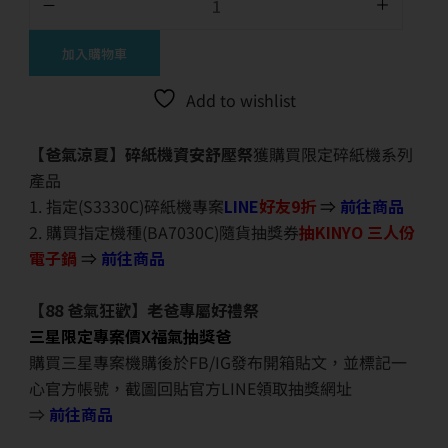
加入購物車
Add to wishlist
【爸氣涼夏】碎紙機資安舒壓祭
獲購買限定碎紙機系列
產品
1. 指定(S3330C)碎紙機專案
LINE
好友9折
⇒
前往商品
2. 購買指定機種(BA7030C)隨貨抽獎券
抽KINYO 三人份
電子鍋
⇒
前往商品
【88 爸氣狂歡】老爸專屬好禮祭
三星限定專案價X福氣抽獎爸
購買三星專案機購後於FB/IG發布開箱貼文，並標記一
心官方帳號，截圖回貼官方LINE領取抽獎網址
⇒
前往商品