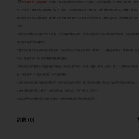
貨
七天鑑賞期（非試用期）
之權益。如欲試用請至原廠展示中心試用；3C商品如電腦、印表機、耗材類（碳粉
匣、墨水匣、專用紙儲存媒體如光碟片、磁帶）及軟體類等商品，購買後一經拆封使用或安裝恕不退換，購買前
應詳閱原廠之商品規格說明，本公司不接受購買試用後不滿意商品之理由退貨。購買前請務必確認機型是否為您
所需！
2.若商品本身瑕疵則可於收到貨品後十日內與我們聯繫換貨。從商品收訖起十天內為退換貨保證期，若超過此期
視同驗收完成不得退換貨。
3.若您所訂購之商品無問題而您欲退貨，退回的商品必須是全新狀態（無拆封），包括主要商品、使用手冊、註
回函、週邊零件，否則我們有權拒絕接收退貨。
4.若商品因消費者個人不當使用拆卸產生人為因素造成故障、損毀、磨損、擦傷、刮傷、髒汙、包裝破損不完整
者，或是發票、附配件不齊者，恕不接受退貨。
5.由於物流公司每日貨量及交通因素，故無法指定到貨時間，確切配達時間皆以物流公司實際可配送時間為主。
6.廠商保留出貨與否之權利，如遇商品缺貨、斷貨或其他不可抗拒之因素。
7.商品說明文案為原廠(供應商)所提供，若有變更敬請參照實際商品為準。
評價 (0)