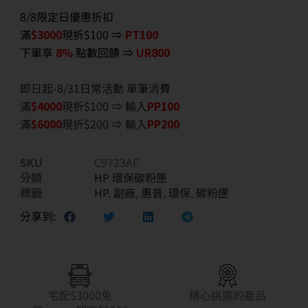
8/8限定日優惠折扣
滿
$3000
現折$100 ⇒
PT100
下單享
8%
點數回饋 ⇒
UR800
即日起-8/31日常活動 單筆消費
滿
$40
00
現折$100 ⇒ 輸入
PP100
滿
$6
000
現折$200 ⇒ 輸入
PP200
SKU
C9723AF
分類
HP 環保碳粉匣
標籤
HP
,
副廠
,
惠普
,
環保
,
碳粉匣
分享到:
宅配$3000免
精心挑選的產品