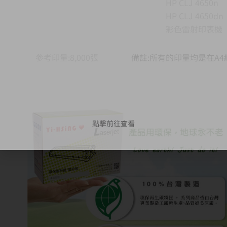
HP CLJ 4650n
HP CLJ 4650dn
彩色雷射印表機
參考印量:8,000張
備註:所有的印量均是在A
點擊前往查看