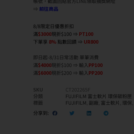
帳號，截圖回貼官方LINE領取抽獎網址
⇒
前往商品
8/8限定日優惠折扣
滿
$3000
現折$100 ⇒
PT100
下單享
8%
點數回饋 ⇒
UR800
即日起-8/31日常活動 單筆消費
滿
$40
00
現折$100 ⇒ 輸入
PP100
滿
$6
000
現折$200 ⇒ 輸入
PP200
SKU
CT202265F
分類
FUJIFILM 富士軟片 環保碳粉匣
標籤
FUJIFILM
,
副廠
,
富士軟片
,
環保
分享到: