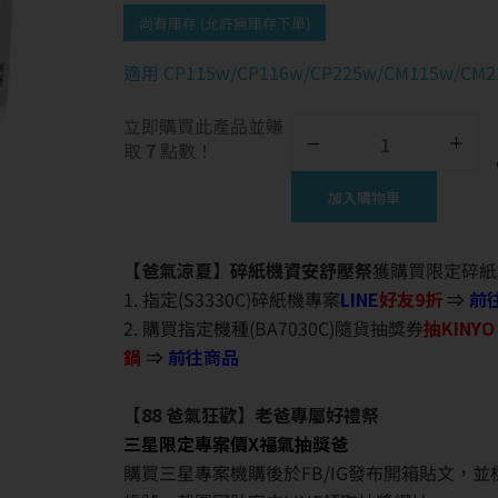
尚有庫存 (允許無庫存下單)
適用 CP115w/CP116w/CP225w/CM115w/CM2
立即購買此產品並賺
取
7
點數！
加入購物車
【爸氣涼夏】碎紙機資安舒壓祭
獲購買限定碎紙
1. 指定(S3330C)碎紙機專案
LINE
好友9折
⇒
前
2. 購買指定機種(BA7030C)隨貨抽獎券
抽KINY
鍋
⇒
前往商品
【88 爸氣狂歡】老爸專屬好禮祭
三星限定專案價X福氣抽獎爸
購買三星專案機購後於FB/IG發布開箱貼文，