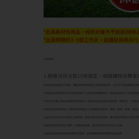
*此為耗材性用品，經拆封後不予退貨(除新品
*出貨時間約3~5個工作天，如遇缺貨將另
注意事項:
1.根據消保法第19條規定，網路購物消費
拆封使用或安裝恕不退換，購買前應詳閱原廠之商品規格說明，本公司不接受購買試用
2.若商品本身瑕疵則可於收到貨品後十日內與我們聯繫換貨。從商品收訖起十天內為退
3.若您所訂購之商品無問題而您欲退貨，退回的商品必須是全新狀態（無拆封），包括
4.若商品因消費者個人不當使用拆卸產生人為因素造成故障、損毀、磨損、擦傷、刮傷
5.由於物流公司每日貨量及交通因素，故無法指定到貨時間，確切配達時間皆以物流公
6.廠商保留出貨與否之權利，如遇商品缺貨、斷貨或其他不可抗拒之因素。
7.商品說明文案為原廠(供應商)所提供，若有變更敬請參照實際商品為準。