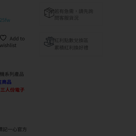
若有急需，請先詢
問客服貨況
25fw
Add to
紅利點數兌換區
wishlist
累積紅利換好禮
機系列產品
往商品
O 三人份電子
並標記一心官方