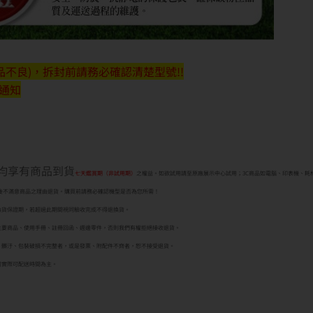
不良)，拆封前請務必確認清楚型號!!
行通知
者均享有商品到貨
七天鑑賞期（非試用期）
之權益。如欲試用請至原廠展示中心試用；3C商品如電腦、印表機、耗
後不滿意商品之理由退貨。購買前請務必確認機型是否為您所需！
換貨保證期，若超過此期間視同驗收完成不得退換貨。
主要商品、使用手冊、註冊回函、週邊零件，否則我們有權拒絕接收退貨。
、髒汙、包裝破損不完整者，或是發票、附配件不齊者，恕不接受退貨。
司實際可配送時間為主。