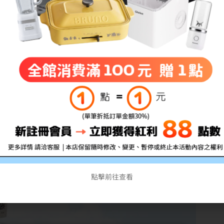
富士軟片 FUJIFILM 高容量藍色環保碳粉匣
適用機型：CP115w/CP116w/CP225w/CM115w/CM225fw
備註:所有的印量均是在A4紙張上列印5%的覆蓋率計算
點擊前往查看