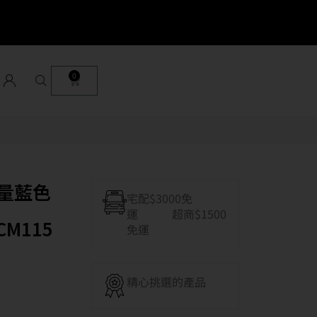
0
容量藍色
宅配$3000免
運 超商$1500
CM115
免運
精心挑選的產品