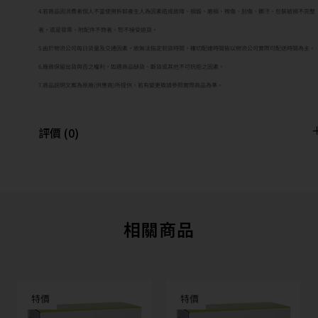
4.若商品因消費者個人不當使用拆卸產生人為因素造成故障、損毀、磨損、擦傷、刮傷、髒汙、包裝破損不完整
者，或是發票、附配件不齊者，恕不接受退貨。
5.由於物流公司每日貨量及交通因素，故無法指定到貨時間，確切配達時間皆以物流公司實際可配送時間為主。
6.廠商保留出貨與否之權利，如遇商品缺貨、斷貨或其他不可抗拒之因素。
7.商品說明文案為原廠(供應商)所提供，若有變更敬請參照實際商品為準。
評價 (0)
相關商品
特價
特價