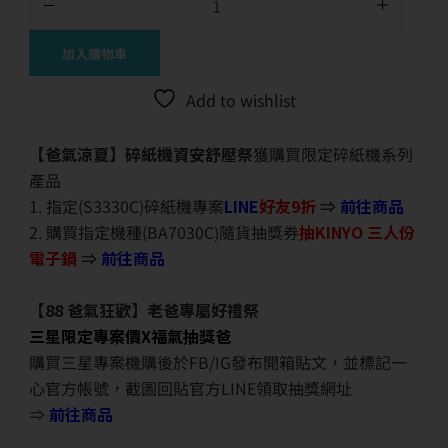
加入購物車
Add to wishlist
【爸氣涼夏】碎紙機資安舒壓祭
獲購買限定碎紙機系列
產品
1. 指定(S3330C)碎紙機專案
LINE
好友9折
⇒
前往商品
2. 購買指定機種(BA7030C)隨貨抽獎券
抽KINYO 三人份
電子鍋
⇒
前往商品
【88 爸氣狂歡】老爸專屬好禮祭
三星限定專案價X福氣抽獎爸
購買三星專案機購後於FB/IG發布開箱貼文，並標記一
心官方帳號，截圖回貼官方LINE領取抽獎網址
⇒
前往商品