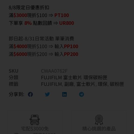
8/8限定日優惠折扣
滿
$3000
現折$100 ⇒
PT100
下單享
8%
點數回饋 ⇒
UR800
即日起-8/31日常活動 單筆消費
滿
$40
00
現折$100 ⇒ 輸入
PP100
滿
$6
000
現折$200 ⇒ 輸入
PP200
SKU
CWAA0762F
分類
FUJIFILM 富士軟片 環保碳粉匣
標籤
FUJIFILM
,
副廠
,
富士軟片
,
環保
,
碳粉匣
分享到:
宅配$3000免
精心挑選的產品