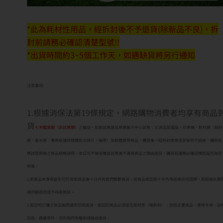
*此為耗材性用品，經拆封後不予退貨(除新品不良)，拆
封前請務必確認清楚型號!!
*出貨時間約3~5個工作天，如遇缺貨將另行通知
注意事項:
1.根據消保法第19條規定，網路購物消費者均享有商品
貨
七天鑑賞期（非試用期）
之權益。如欲試用請至原廠展示中心試用；3C商品如電腦、印表機、耗材類（碳粉
匣、墨水匣、專用紙儲存媒體如光碟片、磁帶）及軟體類等商品，購買後一經拆封使用或安裝恕不退換，購買前
應詳閱原廠之商品規格說明，本公司不接受購買試用後不滿意商品之理由退貨。購買前請務必確認機型是否為您
所需！
2.若商品本身瑕疵則可於收到貨品後十日內與我們聯繫換貨。從商品收訖起十天內為退換貨保證期，若超過此期
視同驗收完成不得退換貨。
3.若您所訂購之商品無問題而您欲退貨，退回的商品必須是全新狀態（無拆封），包括主要商品、使用手冊、註
回函、週邊零件，否則我們有權拒絕接收退貨。