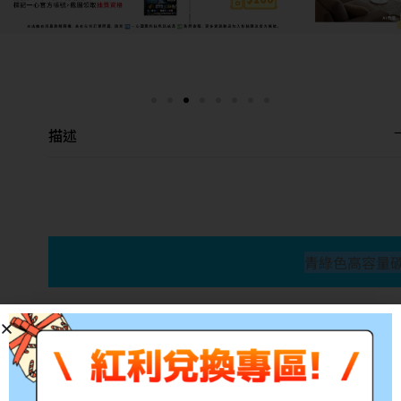
描述
青綠色高容量
產品料號:CT201304
適用型號:XEROX DocuPri
參考印量:3,000張
備註:所有的印量均是在