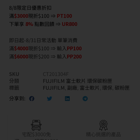
8/8限定日優惠折扣
滿
$3000
現折$100 ⇒
PT100
下單享
8%
點數回饋 ⇒
UR800
即日起-8/31日常活動 單筆消費
滿
$40
00
現折$100 ⇒ 輸入
PP100
滿
$6
000
現折$200 ⇒ 輸入
PP200
SKU
CT201304F
分類
FUJIFILM 富士軟片 環保碳粉匣
標籤
FUJIFILM
,
副廠
,
富士軟片
,
環保
,
碳粉匣
分享到:
宅配$3000免
精心挑選的產品