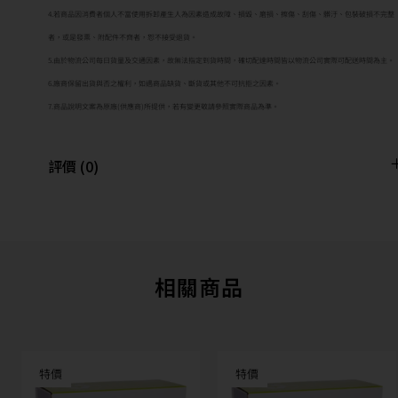
4.若商品因消費者個人不當使用拆卸產生人為因素造成故障、損毀、磨損、擦傷、刮傷、髒汙、包裝破損不完整
者，或是發票、附配件不齊者，恕不接受退貨。
5.由於物流公司每日貨量及交通因素，故無法指定到貨時間，確切配達時間皆以物流公司實際可配送時間為主。
6.廠商保留出貨與否之權利，如遇商品缺貨、斷貨或其他不可抗拒之因素。
7.商品說明文案為原廠(供應商)所提供，若有變更敬請參照實際商品為準。
評價 (0)
相關商品
特價
特價