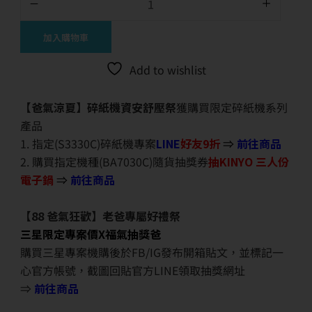
加入購物車
Add to wishlist
【爸氣涼夏】碎紙機資安舒壓祭
獲購買限定碎紙機系列
產品
1. 指定(S3330C)碎紙機專案
LINE
好友9折
⇒
前往商品
2. 購買指定機種(BA7030C)隨貨抽獎券
抽KINYO 三人份
電子鍋
⇒
前往商品
【88 爸氣狂歡】老爸專屬好禮祭
三星限定專案價X福氣抽獎爸
購買三星專案機購後於FB/IG發布開箱貼文，並標記一
心官方帳號，截圖回貼官方LINE領取抽獎網址
⇒
前往商品