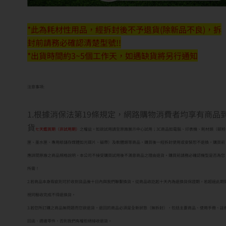
*此為耗材性用品，經拆封後不予退貨(除新品不良)，拆
封前請務必確認清楚型號!!
*出貨時間約3~5個工作天，如遇缺貨將另行通知
注意事項:
1.根據消保法第19條規定，網路購物消費者均享有商品
貨
七天鑑賞期（非試用期）
之權益。如欲試用請至原廠展示中心試用；3C商品如電腦、印表機、耗材類（碳粉
匣、墨水匣、專用紙儲存媒體如光碟片、磁帶）及軟體類等商品，購買後一經拆封使用或安裝恕不退換，購買前
應詳閱原廠之商品規格說明，本公司不接受購買試用後不滿意商品之理由退貨。購買前請務必確認機型是否為您
所需！
2.若商品本身瑕疵則可於收到貨品後十日內與我們聯繫換貨。從商品收訖起十天內為退換貨保證期，若超過此期
視同驗收完成不得退換貨。
3.若您所訂購之商品無問題而您欲退貨，退回的商品必須是全新狀態（無拆封），包括主要商品、使用手冊、註
回函、週邊零件，否則我們有權拒絕接收退貨。