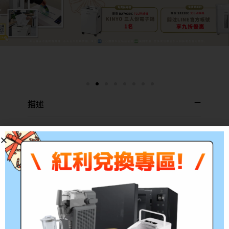
描述
品牌 HP
品號 L0S09AA
品名 No.975X 原廠黑色墨水匣
適用印表機 HP PageWide
452/477/552/577/P55250/P57750
顏色 黑色