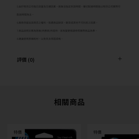
5.由於物流公司每日貨量及交通因素，故無法指定到貨時間，確切配達時間皆以物流公司實際可
配送時間為主。
6.廠商保留出貨與否之權利，如遇商品缺貨、斷貨或其他不可抗拒之因素。
7.商品說明文案為原廠(供應商)所提供，若有變更敬請參照實際商品為準。
8.建議使用原廠耗材，以免失去保固資格。
評價 (0)
相關商品
特價
特價