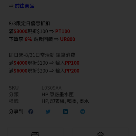
⇒
前往商品
8/8限定日優惠折扣
滿
$3000
現折$100 ⇒
PT100
下單享
8%
點數回饋 ⇒
UR800
即日起-8/31日常活動 單筆消費
滿
$40
00
現折$100 ⇒ 輸入
PP100
滿
$6
000
現折$200 ⇒ 輸入
PP200
SKU
L0S09AA
分類
HP 原廠墨水匣
標籤
HP
,
印表機
,
噴墨
,
墨水
分享到: