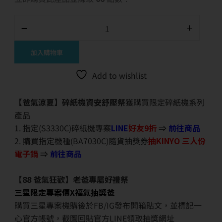
加入購物車
Add to wishlist
【爸氣涼夏】碎紙機資安舒壓祭
獲購買限定碎紙機系列
產品
1. 指定(S3330C)碎紙機專案
LINE
好友9折
⇒
前往商品
2. 購買指定機種(BA7030C)隨貨抽獎券
抽KINYO 三人份
電子鍋
⇒
前往商品
【88 爸氣狂歡】老爸專屬好禮祭
三星限定專案價X福氣抽獎爸
購買三星專案機購後於FB/IG發布開箱貼文，並標記一
心官方帳號，截圖回貼官方LINE領取抽獎網址