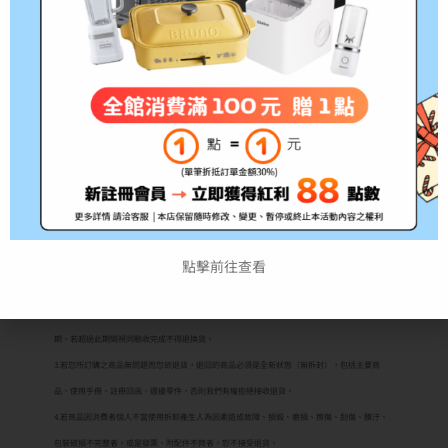
*此為耗材性用品，經拆封後不予退貨(除新品不
良)，拆封前請務必確認清楚型號!!
*出貨時間約3~5個工作天，如遇缺貨將另行通知
注意事項:
1.根據消保法第19條規定，網路購物消費者均享
有商品到貨
七天鑑賞期（非試用期）
之權益。如欲試用請至原廠展示中心試用；3C商
品如電腦、印表機、耗材類（碳粉匣、墨水匣、專用紙儲存媒體如光碟片、磁帶）及軟體類等商
品，購買後一經拆封使用或安裝恕不退換，購買前應詳閱原廠之商品規格說明，本公司不接受購
點擊前往查看
買試用後不滿意商品之理由退貨。購買前請務必確認機型是否為您所需！
2.若商品本身瑕疵則可於收到貨品後十日內與我們聯繫換貨。從商品收訖起十天內為退換貨保證
期，若超過此期間視同驗收完成不得退換貨。
3.若您所訂購之商品無問題而您欲退貨，退回的商品必須是全新狀態（無拆封），包括主要商
品、使用手冊、註冊回函、週邊零件，否則我們有權拒絕接收退貨。
4.若商品因消費者個人不當使用拆卸產生人為因素造成故障、損毀、磨損、擦傷、刮傷、髒汙、
包裝破損不完整者，或是發票、附配件不齊者，恕不接受退貨。