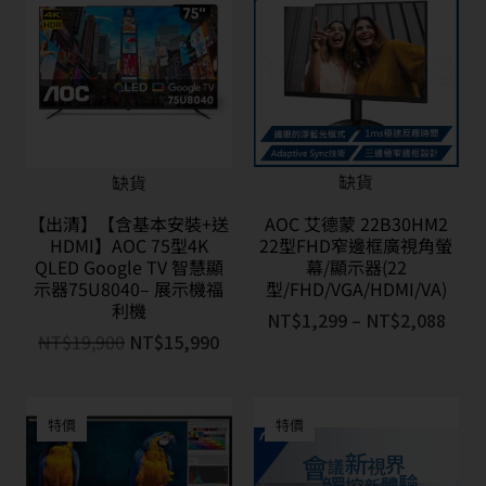
缺貨
缺貨
【出清】【含基本安裝+送
AOC 艾德蒙 22B30HM2
HDMI】AOC 75型4K
22型FHD窄邊框廣視角螢
QLED Google TV 智慧顯
幕/顯示器(22
示器75U8040– 展示機福
型/FHD/VGA/HDMI/VA)
利機
NT$
1,299
–
NT$
2,088
NT$
19,900
NT$
15,990
特價
特價