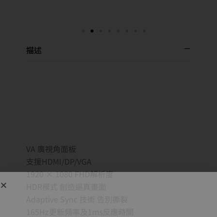
描述
VA 廣視角面板
支援HDMI/DP/VGA
1920 × 1080 FHD解析度
HDR模式 創造逼真畫面
Adaptive Sync 技術 告別撕裂
165Hz更新頻率及1ms反應時間