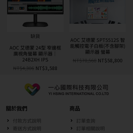
缺貨
AOC 艾德蒙 SPT5512S 智
能觸控電子白板(不含腳架)
AOC 艾德蒙 24型 窄邊框
顯示器 螢幕
廣視角螢幕 顯示器｜
24B2XH IPS
NT$
70,560
NT$
58,800
NT$
4,306
NT$
3,588
關於我們
商品
付款方式說明
訂單查詢
寄送方式說明
訂單相關說明
售後服務說明
防詐騙宣導資訊
聯絡我們
客服專線 : 04-23803150