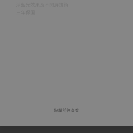
淨藍光效果及不閃屏技術
三年保固
點擊前往查看