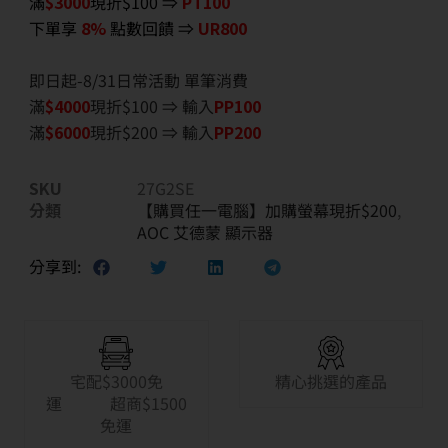
滿
$3000
現折$100 ⇒
PT100
下單享
8%
點數回饋 ⇒
UR800
即日起-8/31日常活動 單筆消費
滿
$40
00
現折$100 ⇒ 輸入
PP100
滿
$6
000
現折$200 ⇒ 輸入
PP200
SKU
27G2SE
分類
【購買任一電腦】加購螢幕現折$200
,
AOC 艾德蒙 顯示器
分享到:
宅配$3000免
精心挑選的產品
運 超商$1500
免運