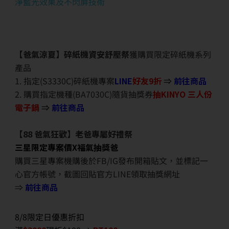
淨藍光效果及不閃屏技術
【爸氣涼夏】碎紙機資安舒壓祭
獲購買限定碎紙機系列
產品
1. 指定(S3330C)碎紙機專案
LINE
好友9折
⇒
前往商品
2. 購買指定機種(BA7030C)隨貨抽獎券
抽KINYO 三人份
電子鍋
⇒
前往商品
【88 爸氣狂歡】老爸專屬好禮祭
三星限定專案價X福氣抽獎爸
購買三星專案機購後於FB/IG發布開箱貼文，並標記一
心官方帳號，截圖回貼官方LINE領取抽獎網址
⇒
前往商品
8/8限定日優惠折扣