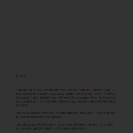
注意事項:
1.根據消保法第19條規定，網路購物消費者均享有商品到貨
七天鑑賞期（非試用期）
之權益。如
欲試用請至原廠展示中心試用；3C商品如電腦、印表機、耗材類（碳粉匣、墨水匣、專用紙儲存
媒體如光碟片、磁帶）及軟體類等商品，購買後一經拆封使用或安裝恕不退換，購買前應詳閱原
廠之商品規格說明，本公司不接受購買試用後不滿意商品之理由退貨。購買前請務必確認機型是
否為您所需！?
2.若商品本身瑕疵則可於收到貨品後十日內與我們聯繫換貨。從商品收訖起十天內為退換貨保證
期，若超過此期間視同驗收完成不得退換貨。
3.若您所訂購之商品無問題而您欲退貨，退回的商品必須是全新狀態（無拆封），包括主要商
品、使用手冊、註冊回函、週邊零件，否則我們有權拒絕接收退貨。
4.若商品因消費者個人不當使用拆卸產生人為因素造成故障、損毀、磨損、擦傷、刮傷、髒汙、
包裝破損不完整者，或是發票、附配件不齊者，恕不接受退貨。
5.由於物流公司每日貨量及交通因素，故無法指定到貨時間，確切配達時間皆以物流公司實際可
配送時間為主。
6.廠商保留出貨與否之權利，如遇商品缺貨、斷貨或其他不可抗拒之因素。
7.商品說明文案為原廠(供應商)所提供，若有變更敬請參照實際商品為準。