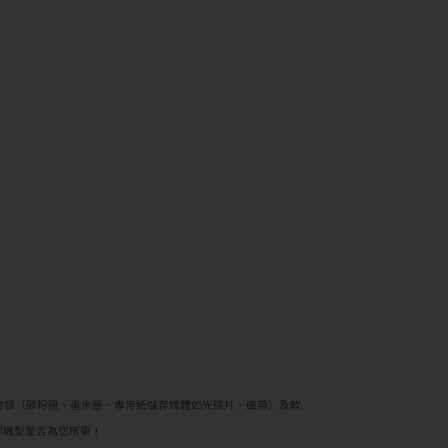
材類（碳粉匣、墨水匣、專用紙儲存媒體如光碟片、磁帶）及軟
認機型是否為您所需！