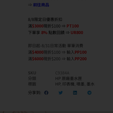
⇒
前往商品
8/8限定日優惠折扣
滿
$3000
現折$100 ⇒
PT100
下單享
8%
點數回饋 ⇒
UR800
即日起-8/31日常活動 單筆消費
滿
$40
00
現折$100 ⇒ 輸入
PP100
滿
$6
000
現折$200 ⇒ 輸入
PP200
SKU
C9384A
分類
HP 原廠墨水匣
標籤
HP
,
印表機
,
噴墨
,
墨水
分享到: