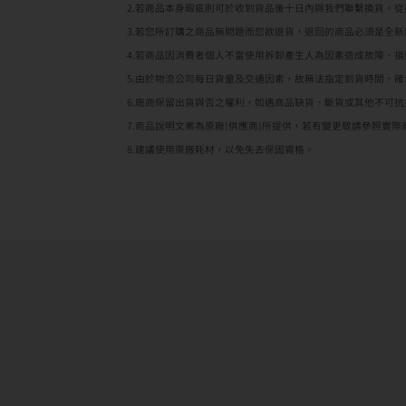
2.若商品本身瑕疵則可於收到貨品後十日內與我們聯繫換貨。
3.若您所訂購之商品無問題而您欲退貨，退回的商品必須是全
4.若商品因消費者個人不當使用拆卸產生人為因素造成故障、
5.由於物流公司每日貨量及交通因素，故無法指定到貨時間，
6.廠商保留出貨與否之權利，如遇商品缺貨、斷貨或其他不可抗
7.商品說明文案為原廠(供應商)所提供，若有變更敬請參照實際
8.建議使用原廠耗材，以免失去保固資格。