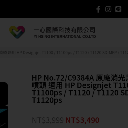
HP Designjet T1100 / T1100ps / T1120 / T1120 SD-MFP / T11
HP No.72/C9384A 原廠
噴頭 適用 HP Designjet T110
T1100ps / T1120 / T1120 S
T1120ps
NT$
3,999
NT$
3,490