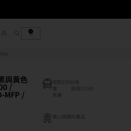
0
20ps
消光黑與黃色
宅配$3000免
0 /
運 超商$1500
D-MFP /
免運
精心挑選的產品