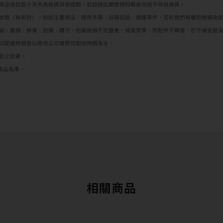
從商品收訖起十天內為退換貨保證期，若超過此期間視同驗收完成不得退換貨。
新狀態（無拆封），包括主要商品、使用手冊、註冊回函、週邊零件，否則我們有權拒絕接收
損毀、磨損、擦傷、刮傷、髒汙、包裝破損不完整者，或是發票、附配件不齊者，恕不接受退
確切配達時間皆以物流公司實際可配送時間為主。
拒之因素。
商品為準。
相關商品