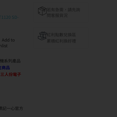
若有急需，請先詢
問客服貨況
T1120 SD-
紅利點數兌換區
Add to
累積紅利換好禮
hlist
機系列產品
往商品
O 三人份電子
並標記一心官方