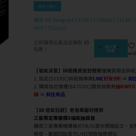
庫存只剩 1
適用 HP Designjet T1100 / T1100ps / T1120 / 
MFP / T1120ps
立即購買此產品並賺取
35
加入購
點數！
物車
wis
【爸氣涼夏】碎紙機資安舒壓祭
獲購買限定碎紙
1. 指定(S3330C)碎紙機專案
LINE
好友9折
⇒
前
2. 購買指定機種(BA7030C)隨貨抽獎券
抽KINY
鍋
⇒
前往商品
【88 爸氣狂歡】老爸專屬好禮祭
三星限定專案價X福氣抽獎爸
購買三星專案機購後於FB/IG發布開箱貼文，
帳號，截圖回貼官方LINE領取抽獎網址