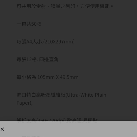
可共用於雷射、噴墨之列印，方便使用機能。
一包共50張
每張A4大小.(210X297mm)
每張12格. 四邊直角
每小格為 105mm X 49.5mm
進口特白高吸墨纖維紙(Ultra-White Plain
Paper),
解析度高(360~720dpi),耐高溫,易撕貼