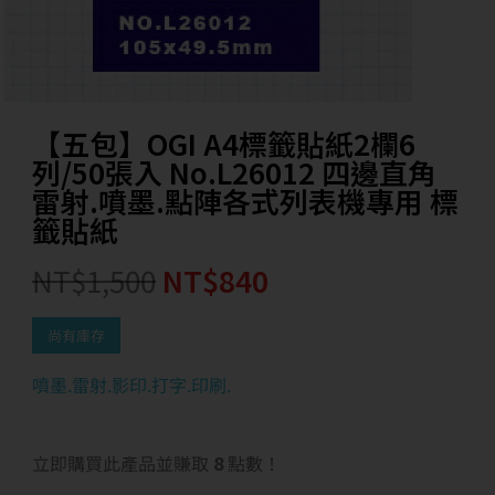
【五包】OGI A4標籤貼紙2欄6
列/50張入 No.L26012 四邊直角
雷射.噴墨.點陣各式列表機專用 標
籤貼紙
NT$
1,500
NT$
840
尚有庫存
噴墨.雷射.影印.打字.印刷.
立即購買此產品並賺取
8
點數！