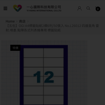
0
Home
商店
【五包】OGI A4標籤貼紙2欄6列/50張入 No.L26012 四邊直角 雷
射.噴墨.點陣各式列表機專用 標籤貼紙
特價