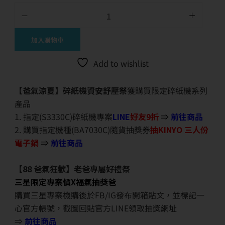
加入購物車
Add to wishlist
【爸氣涼夏】碎紙機資安舒壓祭
獲購買限定碎紙機系列
產品
1. 指定(S3330C)碎紙機專案
LINE
好友9折
⇒
前往商品
2. 購買指定機種(BA7030C)隨貨抽獎券
抽KINYO 三人份
電子鍋
⇒
前往商品
【88 爸氣狂歡】老爸專屬好禮祭
三星限定專案價X福氣抽獎爸
購買三星專案機購後於FB/IG發布開箱貼文，並標記一
心官方帳號，截圖回貼官方LINE領取抽獎網址
⇒
前往商品