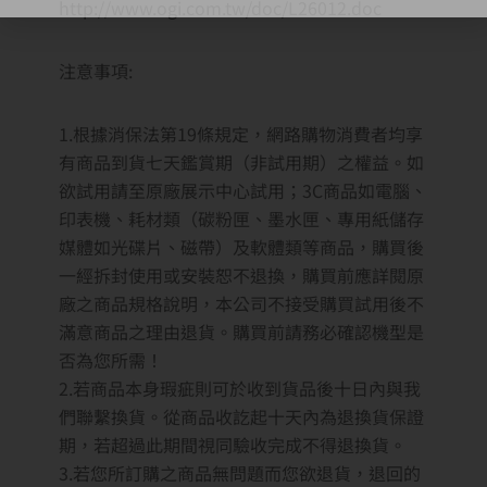
http://www.ogi.com.tw/doc/L26012.doc
注意事項:
1.根據消保法第19條規定，網路購物消費者均享
有商品到貨七天鑑賞期（非試用期）之權益。如
欲試用請至原廠展示中心試用；3C商品如電腦、
印表機、耗材類（碳粉匣、墨水匣、專用紙儲存
媒體如光碟片、磁帶）及軟體類等商品，購買後
一經拆封使用或安裝恕不退換，購買前應詳閱原
廠之商品規格說明，本公司不接受購買試用後不
滿意商品之理由退貨。購買前請務必確認機型是
否為您所需！
2.若商品本身瑕疵則可於收到貨品後十日內與我
們聯繫換貨。從商品收訖起十天內為退換貨保證
期，若超過此期間視同驗收完成不得退換貨。
3.若您所訂購之商品無問題而您欲退貨，退回的