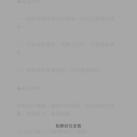
▲產品特色：
一、提供各種規格設計開發，符合企業彈性運
用。
二、可共用於雷射、噴墨之列印，方便使用機
能。
三、紙張備有多種顏色，可供選擇使用。
▲產品種類：
噴墨列印標籤、雷射列印標籤、點矩陣列印標
籤、條碼吊卡、電腦標籤
點擊前往查看
A4 Word檔 2×6直角格式下載點