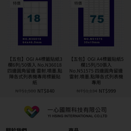
特價
特價
【五包】OGI A4標籤貼紙3
【五包】OGI A4標籤貼紙5
欄6列/50張入 No.N36018
欄15列/50張入
四邊圓角留邊 雷射.噴墨.點
No.N51575 四邊圓角留邊
陣各式列表機專用標籤貼
雷射.噴墨.點陣各式列表機
紙
專用
NT$
1,500
NT$
840
NT$
1,134
NT$
999
關於我們
商品