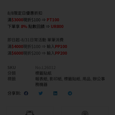
8/8限定日優惠折扣
滿
$3000
現折$100 ⇒
PT100
下單享
8%
點數回饋 ⇒
UR800
即日起-8/31日常活動 單筆消費
滿
$40
00
現折$100 ⇒ 輸入
PP100
滿
$6
000
現折$200 ⇒ 輸入
PP200
SKU
No.L26012
分類
標籤貼紙
標籤
報表紙
,
影印紙
,
標籤貼紙
,
用品
,
辦公事
務機器
分享到: