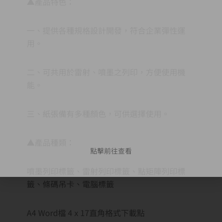
▲產品特色：
一、提供各種規格設計開發，符合企業彈性運
用。
二、可共用於雷射、噴墨之列印，方便使用機
能。
三、紙張備有多種顏色，可供選擇使用。
▲產品種類：
點擊前往查看
噴墨列印標籤、雷射列印標籤、點矩陣列印標
籤、條碼吊卡、電腦標籤
A4 Word檔 4 x 17直角格式下載點