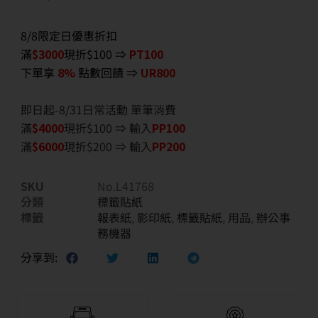
8/8限定日優惠折扣
滿
$3000
現折$100 ⇒
PT100
下單享
8%
點數回饋 ⇒
UR800
即日起-8/31日常活動 單筆消費
滿
$40
00
現折$100 ⇒ 輸入
PP100
滿
$6
000
現折$200 ⇒ 輸入
PP200
SKU
No.L41768
分類
標籤貼紙
標籤
報表紙
,
影印紙
,
標籤貼紙
,
用品
,
辦公事
務機器
分享到: