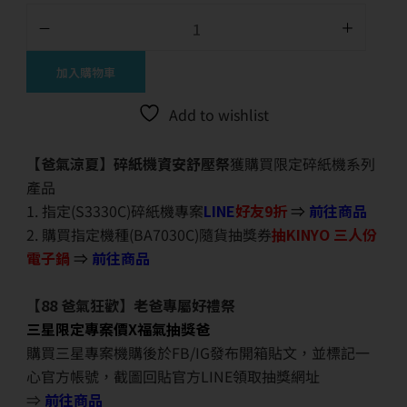
加入購物車
Add to wishlist
【爸氣涼夏】碎紙機資安舒壓祭
獲購買限定碎紙機系列
產品
1. 指定(S3330C)碎紙機專案
LINE
好友9折
⇒
前往商品
2. 購買指定機種(BA7030C)隨貨抽獎券
抽KINYO 三人份
電子鍋
⇒
前往商品
【88 爸氣狂歡】老爸專屬好禮祭
三星限定專案價X福氣抽獎爸
購買三星專案機購後於FB/IG發布開箱貼文，並標記一
心官方帳號，截圖回貼官方LINE領取抽獎網址
⇒
前往商品