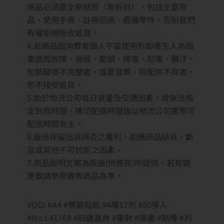
商品必須是全新狀態（無拆封），包括主要商
品、使用手冊、註冊回函、週邊零件，否則我們
有權拒絕接收退貨。
4.若商品因消費者個人不當使用拆卸產生人為因
素造成故障、損毀、磨損、擦傷、刮傷、髒汙、
包裝破損不完整者，或是發票、附配件不齊者，
恕不接受退貨。
5.由於物流公司每日貨量及交通因素，故無法指
定到貨時間，確切配達時間皆以物流公司實際可
配送時間為主。
6.廠商保留出貨與否之權利，如遇商品缺貨、斷
貨或其他不可抗拒之因素。
7.商品說明文案為原廠(供應商)所提供，若有變
更敬請參照實際商品為準。
#OGI #A4 #標籤貼紙 #4欄17列 #50張入
#No.L41768 #四邊直角 #雷射 #噴墨 #點陣 #列