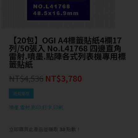
【20包】OGI A4標籤貼紙4欄17
列/50張入 No.L41768 四邊直角
雷射.噴墨.點陣各式列表機專用標
籤貼紙
NT$
4,536
NT$
3,780
尚有庫存
噴墨.雷射.影印.打字.印刷.
立即購買此產品並賺取
38
點數！