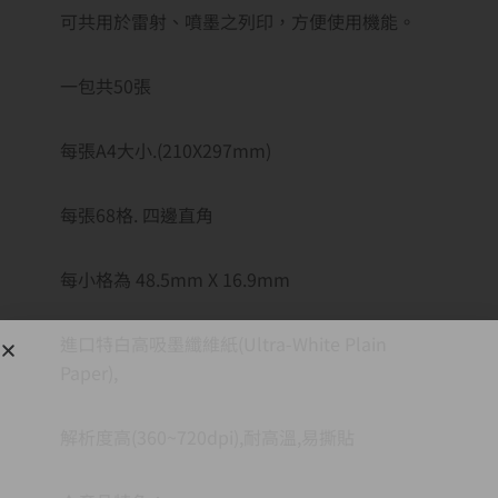
可共用於雷射、噴墨之列印，方便使用機能。
一包共50張
每張A4大小.(210X297mm)
每張68格. 四邊直角
每小格為 48.5mm X 16.9mm
進口特白高吸墨纖維紙(Ultra-White Plain
Paper),
解析度高(360~720dpi),耐高溫,易撕貼