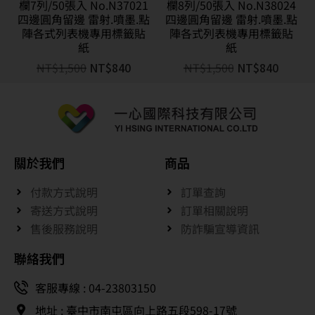
欄7列/50張入 No.N37021
欄8列/50張入 No.N38024
四邊圓角留邊 雷射.噴墨.點
四邊圓角留邊 雷射.噴墨.點
陣各式列表機專用標籤貼
陣各式列表機專用標籤貼
紙
紙
NT$
1,500
NT$
840
NT$
1,500
NT$
840
關於我們
商品
付款方式說明
訂單查詢
寄送方式說明
訂單相關說明
售後服務說明
防詐騙宣導資訊
聯絡我們
客服專線 : 04-23803150
地址 : 臺中市南屯區向上路五段598-17號