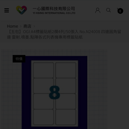
0
Home
商店
【五包】OGI A4標籤貼紙2欄4列/50張入 No.N24008 四邊圓角留
邊 雷射.噴墨.點陣各式列表機專用標籤貼紙
特價