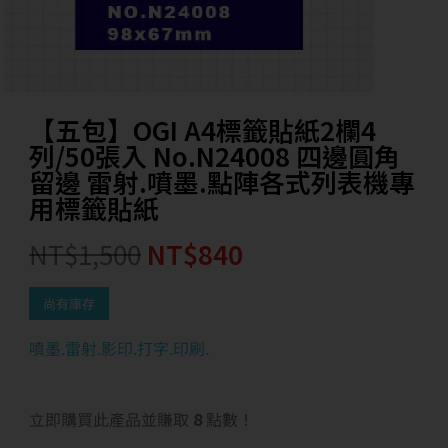
【五包】OGI A4標籤貼紙2欄4
列/50張入 No.N24008 四邊圓角
留邊 雷射.噴墨.點陣各式列表機專
用標籤貼紙
NT$
1,500
NT$
840
尚有庫存
噴墨.雷射.影印.打字.印刷.
立即購買此產品並賺取
8
點數！