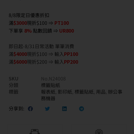
8/8限定日優惠折扣
滿
$3000
現折$100 ⇒
PT100
下單享
8%
點數回饋 ⇒
UR800
即日起-8/31日常活動 單筆消費
滿
$40
00
現折$100 ⇒ 輸入
PP100
滿
$6
000
現折$200 ⇒ 輸入
PP200
SKU
No.N24008
分類
標籤貼紙
標籤
報表紙
,
影印紙
,
標籤貼紙
,
用品
,
辦公事
務機器
分享到: