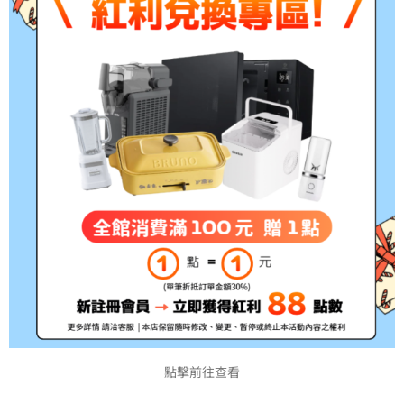
▲產品特色：
一、提供各種規格設計開發，符合企業彈性運
用。
二、可共用於雷射、噴墨之列印，方便使用機
能。
三、紙張備有多種顏色，可供選擇使用。
▲產品種類：
噴墨列印標籤、雷射列印標籤、點矩陣列印標
籤、條碼吊卡、電腦標籤
點擊前往查看
A4 Word檔 2 x 4 圓角留邊格式 下載點