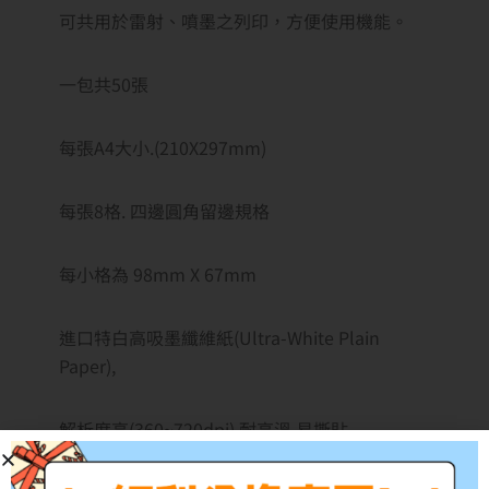
可共用於雷射、噴墨之列印，方便使用機能。
一包共50張
每張A4大小.(210X297mm)
每張8格. 四邊圓角留邊規格
每小格為 98mm X 67mm
進口特白高吸墨纖維紙(Ultra-White Plain
Paper),
解析度高(360~720dpi),耐高溫,易撕貼