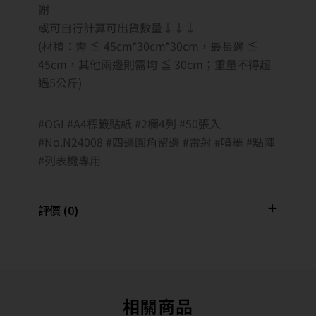
謝
或可自行計算可出貨數量↓↓↓
(材積：需 ≦ 45cm*30cm*30cm，最長邊 ≦
45cm，其他兩邊則需均 ≦ 30cm；重量不得超
過5公斤)
#OGI #A4標籤貼紙 #2欄4列 #50張入
#No.N24008 #四邊圓角留邊 #雷射 #噴墨 #點陣
#列表機專用
評價 (0)
相關商品