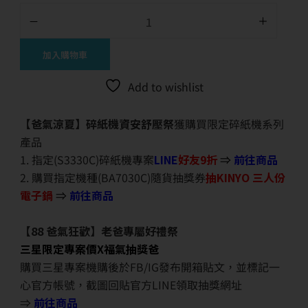
加入購物車
Add to wishlist
【爸氣涼夏】碎紙機資安舒壓祭
獲購買限定碎紙機系列
產品
1. 指定(S3330C)碎紙機專案
LINE
好友9折
⇒
前往商品
2. 購買指定機種(BA7030C)隨貨抽獎券
抽KINYO 三人份
電子鍋
⇒
前往商品
【88 爸氣狂歡】老爸專屬好禮祭
三星限定專案價X福氣抽獎爸
購買三星專案機購後於FB/IG發布開箱貼文，並標記一
心官方帳號，截圖回貼官方LINE領取抽獎網址
⇒
前往商品