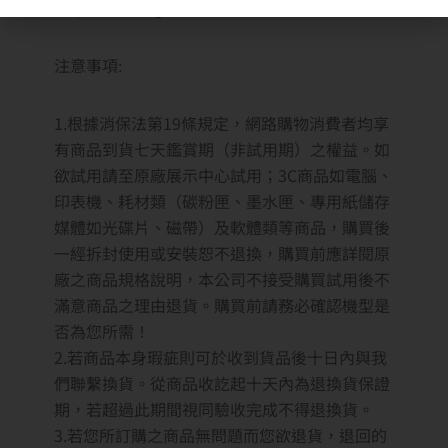
http://www.ogi.com.tw/doc/N24008.doc
注意事項:
1.根據消保法第19條規定，網路購物消費者均享
有商品到貨七天鑑賞期（非試用期）之權益。如
欲試用請至原廠展示中心試用；3C商品如電腦、
印表機、耗材類（碳粉匣、墨水匣、專用紙儲存
媒體如光碟片、磁帶）及軟體類等商品，購買後
一經拆封使用或安裝恕不退換，購買前應詳閱原
廠之商品規格說明，本公司不接受購買試用後不
滿意商品之理由退貨。購買前請務必確認機型是
否為您所需！
2.若商品本身瑕疵則可於收到貨品後十日內與我
們聯繫換貨。從商品收訖起十天內為退換貨保證
期，若超過此期間視同驗收完成不得退換貨。
3.若您所訂購之商品無問題而您欲退貨，退回的