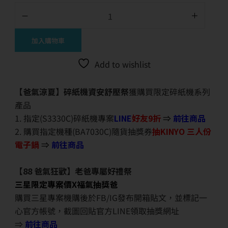
加入購物車
Add to wishlist
【爸氣涼夏】碎紙機資安舒壓祭
獲購買限定碎紙機系列
產品
1. 指定(S3330C)碎紙機專案
LINE
好友9折
⇒
前往商品
2. 購買指定機種(BA7030C)隨貨抽獎券
抽KINYO 三人份
電子鍋
⇒
前往商品
【88 爸氣狂歡】老爸專屬好禮祭
三星限定專案價X福氣抽獎爸
購買三星專案機購後於FB/IG發布開箱貼文，並標記一
心官方帳號，截圖回貼官方LINE領取抽獎網址
⇒
前往商品