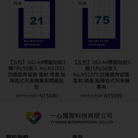
特價
特價
【五包】OGI A4標籤貼紙3
【五包】OGI A4標籤貼紙5
欄7列/50張入 No.N37021
欄15列/50張入
四邊圓角留邊 雷射.噴墨.點
No.N51575 四邊圓角留邊
陣各式列表機專用標籤貼
雷射.噴墨.點陣各式列表機
紙
專用
NT$
1,500
NT$
840
NT$
1,134
NT$
999
關於我們
商品