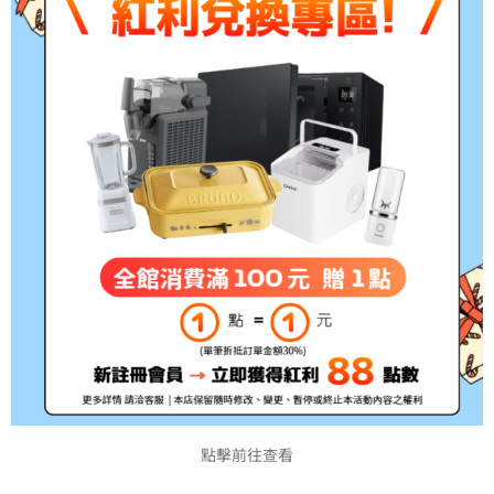
▲產品特色：
一、提供各種規格設計開發，符合企業彈性運
用。
二、可共用於雷射、噴墨之列印，方便使用機
能。
三、紙張備有多種顏色，可供選擇使用。
▲產品種類：
噴墨列印標籤、雷射列印標籤、點矩陣列印標
籤、條碼吊卡、電腦標籤
點擊前往查看
A4 Word檔 5 x 11 圓角留邊格式 下載點