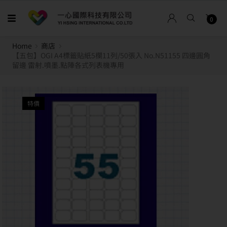
0
Home
商店
【五包】OGI A4標籤貼紙5欄11列/50張入 No.N51155 四邊圓角
留邊 雷射.噴墨.點陣各式列表機專用
特價