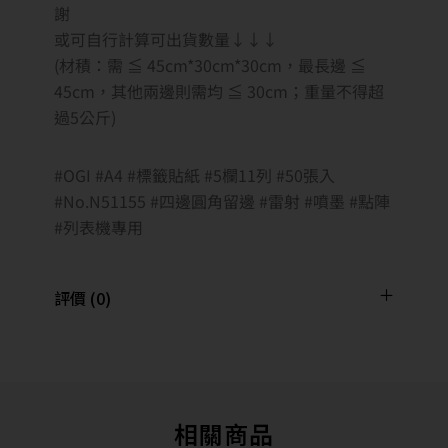
謝
或可自行計算可出貨數量↓↓↓
(材積：需 ≦ 45cm*30cm*30cm，最長邊 ≦
45cm，其他兩邊則需均 ≦ 30cm；重量不得超
過5公斤)
#OGI #A4 #標籤貼紙 #5欄11列 #50張入
#No.N51155 #四邊圓角留邊 #雷射 #噴墨 #點陣
#列表機專用
評價 (0)
相關商品