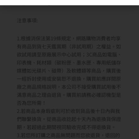
http://www.ogi.com.tw/doc/N51155.doc
注意事項:
1.根據消保法第19條規定，網路購物消費者均享
有商品到貨七天鑑賞期（非試用期）之權益。如
欲試用請至原廠展示中心試用；3C商品如電腦、
印表機、耗材類（碳粉匣、墨水匣、專用紙儲存
媒體如光碟片、磁帶）及軟體類等商品，購買後
一經拆封使用或安裝恕不退換，購買前應詳閱原
廠之商品規格說明，本公司不接受購買試用後不
滿意商品之理由退貨。購買前請務必確認機型是
否為您所需！
2.若商品本身瑕疵則可於收到貨品後十日內與我
們聯繫換貨。從商品收訖起十天內為退換貨保證
期，若超過此期間視同驗收完成不得退換貨。
3.若您所訂購之商品無問題而您欲退貨，退回的