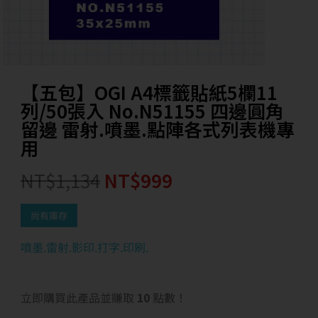
【五包】OGI A4標籤貼紙5欄11
列/50張入 No.N51155 四邊圓角
留邊 雷射.噴墨.點陣各式列表機專
用
NT$
1,134
NT$
999
尚有庫存
噴墨.雷射.影印.打字.印刷.
立即購買此產品並賺取
10
點數！