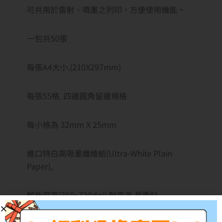
可共用於雷射、噴墨之列印，方便使用機能。
一包共50張
每張A4大小.(210X297mm)
每張55格. 四邊圓角留邊規格
每小格為 32mm X 25mm
進口特白高吸墨纖維紙(Ultra-White Plain
Paper),
解析度高(360~720dpi),耐高溫,易撕貼