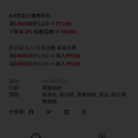
8/8限定日優惠折扣
滿
$3000
現折$100 ⇒
PT100
下單享
8%
點數回饋 ⇒
UR800
即日起-8/31日常活動 單筆消費
滿
$40
00
現折$100 ⇒ 輸入
PP100
滿
$6
000
現折$200 ⇒ 輸入
PP200
SKU
No.N51155
分類
標籤貼紙
標籤
報表紙
,
影印紙
,
標籤貼紙
,
用品
,
辦公事
務機器
分享到: