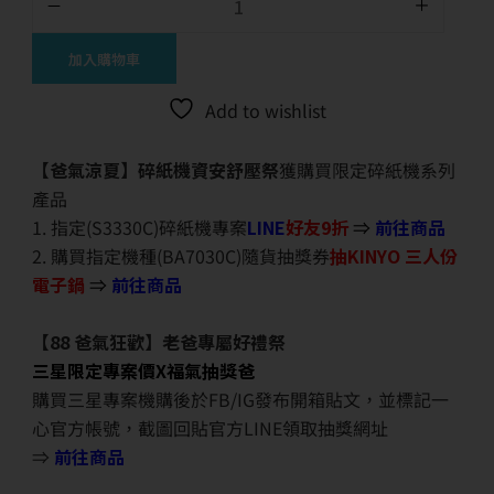
加入購物車
Add to wishlist
【爸氣涼夏】碎紙機資安舒壓祭
獲購買限定碎紙機系列
產品
1. 指定(S3330C)碎紙機專案
LINE
好友9折
⇒
前往商品
2. 購買指定機種(BA7030C)隨貨抽獎券
抽KINYO 三人份
電子鍋
⇒
前往商品
【88 爸氣狂歡】老爸專屬好禮祭
三星限定專案價X福氣抽獎爸
購買三星專案機購後於FB/IG發布開箱貼文，並標記一
心官方帳號，截圖回貼官方LINE領取抽獎網址
⇒
前往商品