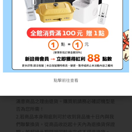
良)，拆封前請務必確認清楚型號!!
*出貨時間約3~5個工作天，如遇缺貨將另行通知
注意事項:
1.根據消保法第19條規定，網路購物消費者均享
有商品到貨
七天鑑賞期（非試用期）
之權益。如
欲試用請至原廠展示中心試用；3C商品如電腦、
印表機、耗材類（碳粉匣、墨水匣、專用紙儲存
媒體如光碟片、磁帶）及軟體類等商品，購買後
點擊前往查看
一經拆封使用或安裝恕不退換，購買前應詳閱原
廠之商品規格說明，本公司不接受購買試用後不
滿意商品之理由退貨。購買前請務必確認機型是
否為您所需！
2.若商品本身瑕疵則可於收到貨品後十日內與我
們聯繫換貨。從商品收訖起十天內為退換貨保證
期，若超過此期間視同驗收完成不得退換貨。