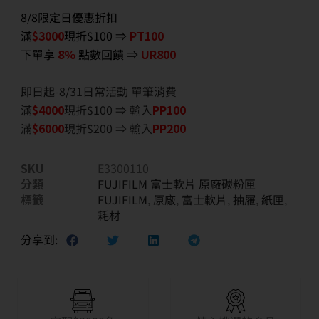
8/8限定日優惠折扣
滿
$3000
現折$100 ⇒
PT100
下單享
8%
點數回饋 ⇒
UR800
即日起-8/31日常活動 單筆消費
滿
$40
00
現折$100 ⇒ 輸入
PP100
滿
$6
000
現折$200 ⇒ 輸入
PP200
SKU
E3300110
分類
FUJIFILM 富士軟片 原廠碳粉匣
標籤
FUJIFILM
,
原廠
,
富士軟片
,
抽屜
,
紙匣
,
耗材
分享到: