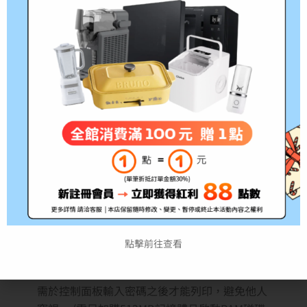
更換碳粉匣的次數。
* 所公布的產生值是依據 ISO/IEC 19752 標準計
算。可列印張數會因列印的圖片、列印範圍和列
印模式而有所不同(例如連續或間斷列印、紙材
大小、紙材類型和列印方向)。
• 體貼 SAP 使用者的設計 ApeosWare 裝置類
型使 P355d / M355 df 可用於 SAP R/3 或
mySAP 環境，協助建立美觀的格式化報告、表
單及條碼，簡化繁瑣的管理作業。
輕鬆操作 簡單設定與控管
• 機密列印功能* 進階安全功能，例如機密列
點擊前往查看
印、控制面板鎖定、IPsec 資料加密 及 IP 過濾
器，可確保機密文件以加密狀態透過網路傳送，
需於控制面板輸入密碼之後才能列印，避免他人