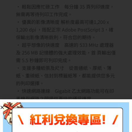
• 輕鬆因應忙碌工作 每分鐘 35 頁列印速度，
無需再等待列印工作完成。
• 優異的影像清晰度 解析度最高可達1,200 x
1,200 dpi ，搭配正宗 Adobe PostScript 3，確
保輸出影像清晰銳利，符合您的期待。
• 超乎想像的快速度 高速的 533 MHz 處理器
及 256 MB 記憶體的強大處理效能，首 頁輸出僅
需 5.5 秒鐘即可列印完成。
• 支援多種紙張及尺寸 從普通紙、厚紙、薄
紙、重磅紙、信封到標籤紙等，都能提供您多元
的列印選擇。
• 快速網路連線 Gigabit 乙太網路功能可在印
表機與網路之間提供更快的通訊速度
。
• 高印量碳粉匣減少更換次數 一個碳粉匣可
列印 10,000 頁 *，印量更大可減少需暫 停工作