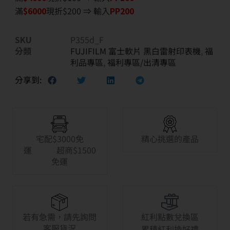
滿
$6
000
現折$200 ⇒ 輸入
PP200
SKU
P355d_F
分類
FUJIFILM 富士軟片 黑白雷射印表機
,
福
利品專區
,
福利專區/出清專區
分享到:
宅配$3000免
精心挑選的產品
運 超商$1500
免運
若有急需，請先詢問
紅利點數兌換區
客服貨況
累積紅利換好禮