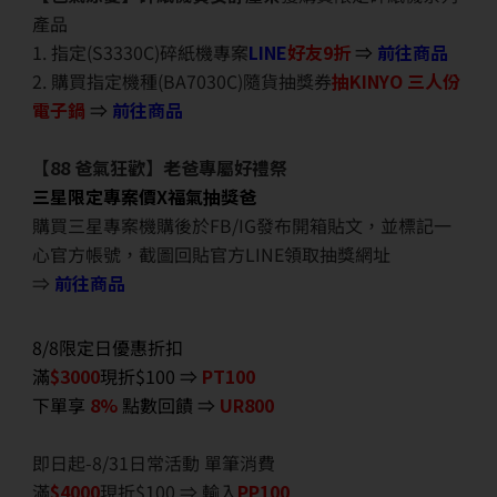
產品
1. 指定(S3330C)碎紙機專案
LINE
好友9折
⇒
前往商品
2. 購買指定機種(BA7030C)隨貨抽獎券
抽KINYO 三人份
電子鍋
⇒
前往商品
【88 爸氣狂歡】老爸專屬好禮祭
三星限定專案價X福氣抽獎爸
購買三星專案機購後於FB/IG發布開箱貼文，並標記一
心官方帳號，截圖回貼官方LINE領取抽獎網址
⇒
前往商品
8/8限定日優惠折扣
滿
$3000
現折$100 ⇒
PT100
下單享
8%
點數回饋 ⇒
UR800
即日起-8/31日常活動 單筆消費
滿
$40
00
現折$100 ⇒ 輸入
PP100