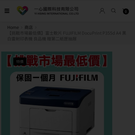
0
Home
商店
【挑戰市場最低價】富士軟片 FUJIFILM DocuPrint P355d A4 黑
白雷射印表機 良品機 贈第二紙匣抽屜
特價