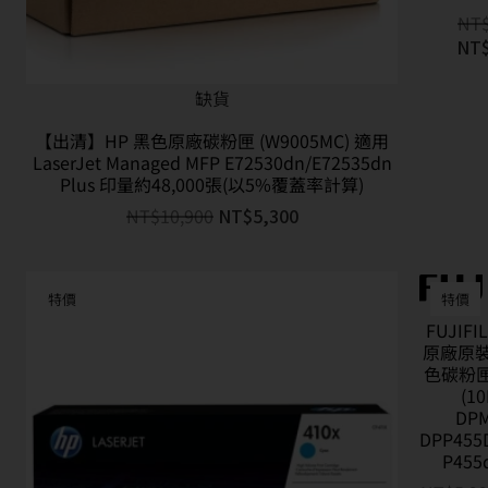
NT
NT
缺貨
【出清】HP 黑色原廠碳粉匣 (W9005MC) 適用
LaserJet Managed MFP E72530dn/E72535dn
Plus 印量約48,000張(以5%覆蓋率計算)
NT$
10,900
NT$
5,300
特價
特價
FUJIF
原廠原
色碳粉匣 
(1
DPM
DPP455D
P455