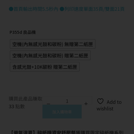
●首頁輸出時間5.5秒內 ●列印速度單面35頁/雙面21頁
P355d 良品機
空機(內無感光鼓和碳粉) 無贈第二紙匣
空機(內無感光鼓和碳粉) 贈第二紙匣
含感光鼓+10K碳粉 贈第二紙匣
購買此產品賺取
Add to
33
點數
wishlist
加入購物車
【爸氣涼夏】碎紙機資安舒壓祭
獲購買限定碎紙機系列