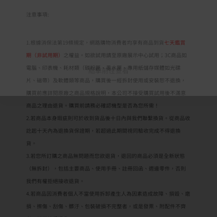
注意事項:
1.根據消保法第19條規定，網路購物消費者均享有商品到貨
七天鑑賞
期（非試用期）
之權益。如欲試用請至原廠展示中心試用；3C商品如
電腦、印表機、耗材類（碳粉匣、墨水匣、專用紙儲存媒體如光碟
點擊前往查看
片、磁帶）及軟體類等商品，購買後一經拆封使用或安裝恕不退換，
購買前應詳閱原廠之商品規格說明，本公司不接受購買試用後不滿意
商品之理由退貨。購買前請務必確認機型是否為您所需！
2.若商品本身瑕疵則可於收到貨品後十日內與我們聯繫換貨。從商品收
訖起十天內為退換貨保證期，若超過此期間視同驗收完成不得退換
貨。
3.若您所訂購之商品無問題而您欲退貨，退回的商品必須是全新狀態
（無拆封），包括主要商品、使用手冊、註冊回函、週邊零件，否則
我們有權拒絕接收退貨。
4.若商品因消費者個人不當使用拆卸產生人為因素造成故障、損毀、磨
損、擦傷、刮傷、髒汙、包裝破損不完整者，或是發票、附配件不齊