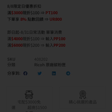
8/8限定日優惠折扣
滿
$3000
現折$100 ⇒
PT100
下單享
8%
點數回饋 ⇒
UR800
即日起-8/31日常活動 單筆消費
滿
$40
00
現折$100 ⇒ 輸入
PP100
滿
$6
000
現折$200 ⇒ 輸入
PP200
SKU
408202
分類
Ricoh 原廠碳粉匣
分享到:
宅配$3000免
精心挑選的產品
運 超商$1500