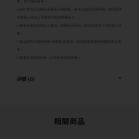
者，恕不接受退貨。
5.由於物流公司每日貨量及交通因素，故無法指定到貨時間，確切配達
時間皆以物流公司實際可配送時間為主。
6.廠商保留出貨與否之權利，如遇商品缺貨、斷貨或其他不可抗拒之因
素。
7.商品說明文案為原廠(供應商)所提供，若有變更敬請參照實際商品為
準。
8.建議使用原廠耗材，以免失去保固資格。
評價 (0)
相關商品