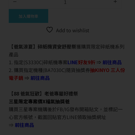
加入購物車
Add to wishlist
【爸氣涼夏】碎紙機資安舒壓祭
獲購買限定碎紙機系列
產品
1. 指定(S3330C)碎紙機專案
LINE
好友9折
⇒
前往商品
2. 購買指定機種(BA7030C)隨貨抽獎券
抽KINYO 三人份
電子鍋
⇒
前往商品
【88 爸氣狂歡】老爸專屬好禮祭
三星限定專案價X福氣抽獎爸
購買三星專案機購後於FB/IG發布開箱貼文，並標記一
心官方帳號，截圖回貼官方LINE領取抽獎網址
⇒
前往商品