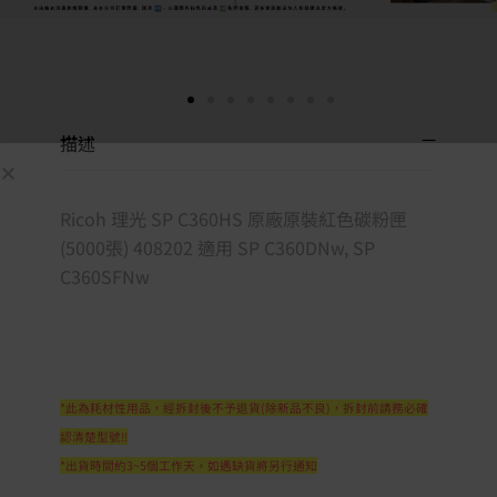
描述
Ricoh 理光 SP C360HS 原廠原裝紅色碳粉匣
(5000張) 408202 適用 SP C360DNw, SP
C360SFNw
*此為耗材性用品，經拆封後不予退貨(除新品不良)，拆封前請務必確
認清楚型號!!
*出貨時間約3~5個工作天，如遇缺貨將另行通知