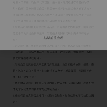
電腦、印表機、耗材類（碳粉匣、墨水匣、專用紙儲存媒體如光碟
片、磁帶）及軟體類等商品，購買後一經拆封使用或安裝恕不退換，
購買前應詳閱原廠之商品規格說明，本公司不接受購買試用後不滿意
商品之理由退貨。購買前請務必確認機型是否為您所需！
2.若商品本身瑕疵則可於收到貨品後十日內與我們聯繫換貨。從商品收
訖起十天內為退換貨保證期，若超過此期間視同驗收完成不得退換
點擊前往查看
貨。
3.若您所訂購之商品無問題而您欲退貨，退回的商品必須是全新狀態
（無拆封），包括主要商品、使用手冊、註冊回函、週邊零件，否則
我們有權拒絕接收退貨。
4.若商品因消費者個人不當使用拆卸產生人為因素造成故障、損毀、磨
損、擦傷、刮傷、髒汙、包裝破損不完整者，或是發票、附配件不齊
者，恕不接受退貨。
5.由於物流公司每日貨量及交通因素，故無法指定到貨時間，確切配達
時間皆以物流公司實際可配送時間為主。
6.廠商保留出貨與否之權利，如遇商品缺貨、斷貨或其他不可抗拒之因
素。