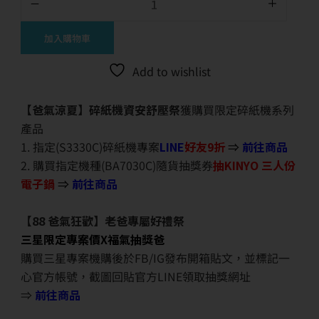
加入購物車
Add to wishlist
【爸氣涼夏】碎紙機資安舒壓祭
獲購買限定碎紙機系列
產品
1. 指定(S3330C)碎紙機專案
LINE
好友9折
⇒
前往商品
2. 購買指定機種(BA7030C)隨貨抽獎券
抽KINYO 三人份
電子鍋
⇒
前往商品
【88 爸氣狂歡】老爸專屬好禮祭
三星限定專案價X福氣抽獎爸
購買三星專案機購後於FB/IG發布開箱貼文，並標記一
心官方帳號，截圖回貼官方LINE領取抽獎網址
⇒
前往商品