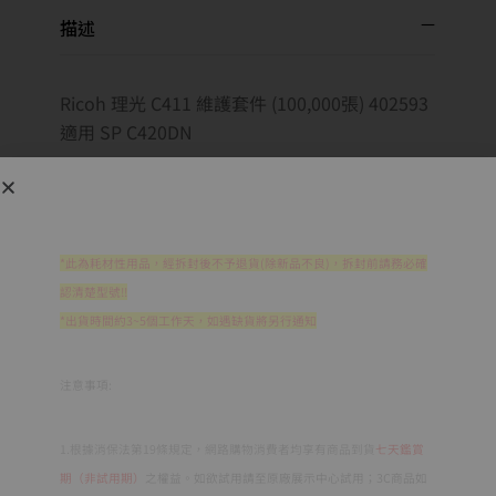
描述
Ricoh 理光 C411 維護套件 (100,000張) 402593
適用 SP C420DN
*此為耗材性用品，經拆封後不予退貨(除新品不良)，拆封前請務必確
認清楚型號!!
*出貨時間約3~5個工作天，如遇缺貨將另行通知
注意事項:
1.根據消保法第19條規定，網路購物消費者均享有商品到貨
七天鑑賞
期（非試用期）
之權益。如欲試用請至原廠展示中心試用；3C商品如