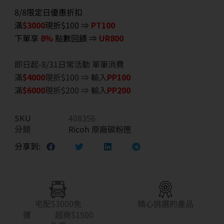
8/8限定日優惠折扣
滿
$3000
現折$100 ⇒
PT100
下單享
8%
點數回饋 ⇒
UR800
即日起-8/31日常活動 單筆消費
滿
$40
00
現折$100 ⇒ 輸入
PP100
滿
$6
000
現折$200 ⇒ 輸入
PP200
SKU
408356
分類
Ricoh 原廠碳粉匣
分享到:
宅配$3000免
精心挑選的產品
運 超商$1500