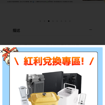
描述
Ricoh 理光 M C250 原廠原裝黑色碳粉匣 (2,300
張) 408356 適用 M C250FWB, P C300W
*此為耗材性用品，經拆封後不予退貨(除新品不良)，拆封前請務必確
認清楚型號!!
*出貨時間約3~5個工作天，如遇缺貨將另行通知