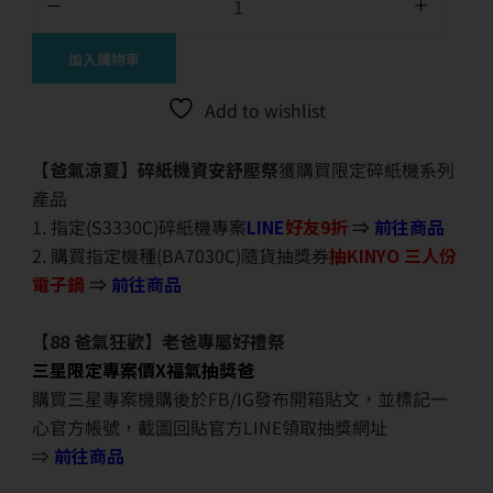
加入購物車
Add to wishlist
【爸氣涼夏】碎紙機資安舒壓祭
獲購買限定碎紙機系列
產品
1. 指定(S3330C)碎紙機專案
LINE
好友9折
⇒
前往商品
2. 購買指定機種(BA7030C)隨貨抽獎券
抽KINYO 三人份
電子鍋
⇒
前往商品
【88 爸氣狂歡】老爸專屬好禮祭
三星限定專案價X福氣抽獎爸
購買三星專案機購後於FB/IG發布開箱貼文，並標記一
心官方帳號，截圖回貼官方LINE領取抽獎網址
⇒
前往商品