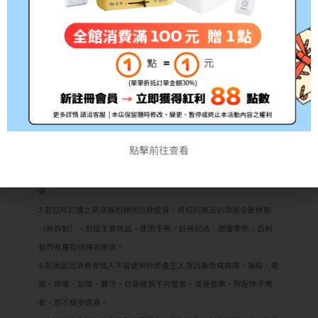
注意事項:
1.根據消保法第19條規定，網路購物消費者均享有商品到貨
七天鑑賞
期（非試用期）
之權益。如欲試用請至原廠展示中心試用；3C商品如
電腦、印表機、耗材類（碳粉匣、墨水匣、專用紙儲存媒體如光碟
片、磁帶）及軟體類等商品，購買後一經拆封使用或安裝恕不退換，
購買前應詳閱原廠之商品規格說明，本公司不接受購買試用後不滿意
商品之理由退貨。購買前請務必確認機型是否為您所需！
點擊前往查看
2.若商品本身瑕疵則可於收到貨品後十日內與我們聯繫換貨。從商品收
訖起十天內為退換貨保證期，若超過此期間視同驗收完成不得退換
貨。
3.若您所訂購之商品無問題而您欲退貨，退回的商品必須是全新狀態
（無拆封），包括主要商品、使用手冊、註冊回函、週邊零件，否則
我們有權拒絕接收退貨。
4.若商品因消費者個人不當使用拆卸產生人為因素造成故障、損毀、磨
損、擦傷、刮傷、髒汙、包裝破損不完整者，或是發票、附配件不齊
者，恕不接受退貨。