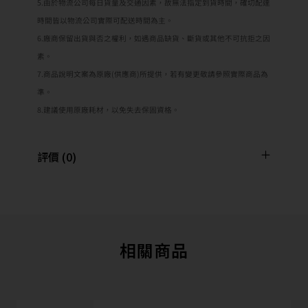
5.由於物流公司每日貨量及交通因素，故無法指定到貨時間，確切配達
時間皆以物流公司實際可配送時間為主。
6.廠商保留出貨與否之權利，如遇商品缺貨、斷貨或其他不可抗拒之因
素。
7.商品說明文案為原廠(供應商)所提供，若有變更敬請參照實際商品為
準。
8.建議使用原廠耗材，以免失去保固資格。
評價 (0)
相關商品