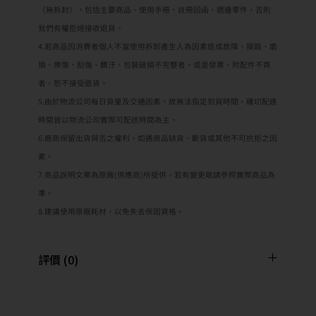
（無拆封），包括主要商品、使用手冊、註冊回函、週邊零件，否則
我們有權拒絕接收退貨。
4.若商品因消費者個人不當使用拆卸產生人為因素造成故障、損毀、磨
損、擦傷、刮傷、髒汙、包裝破損不完整者，或是發票、附配件不齊
者，恕不接受退貨。
5.由於物流公司每日貨量及交通因素，故無法指定到貨時間，確切配達
時間皆以物流公司實際可配送時間為主。
6.廠商保留出貨與否之權利，如遇商品缺貨、斷貨或其他不可抗拒之因
素。
7.商品說明文案為原廠(供應商)所提供，若有變更敬請參照實際商品為
準。
8.建議使用原廠耗材，以免失去保固資格。
評價 (0)