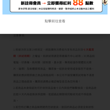
*此為耗材性用品，經拆封後不予退貨(除新品不良)，拆封前請務必確
認清楚型號!!
點擊前往查看
*出貨時間約3~5個工作天，如遇缺貨將另行通知
注意事項:
1.根據消保法第19條規定，網路購物消費者均享有商品到貨
七天鑑賞
期（非試用期）
之權益。如欲試用請至原廠展示中心試用；3C商品如
電腦、印表機、耗材類（碳粉匣、墨水匣、專用紙儲存媒體如光碟
片、磁帶）及軟體類等商品，購買後一經拆封使用或安裝恕不退換，
購買前應詳閱原廠之商品規格說明，本公司不接受購買試用後不滿意
商品之理由退貨。購買前請務必確認機型是否為您所需！
2.若商品本身瑕疵則可於收到貨品後十日內與我們聯繫換貨。從商品收
訖起十天內為退換貨保證期，若超過此期間視同驗收完成不得退換
貨。
3.若您所訂購之商品無問題而您欲退貨，退回的商品必須是全新狀態