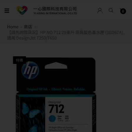
0
Home
商店
【請先詢問貨況】HP NO.712 29毫升 原廠藍色墨水匣 (3ED67A)
適用 DesignJet T250/T650
特價