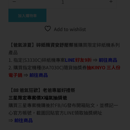
加入購物車
Add to wishlist
【爸氣涼夏】碎紙機資安舒壓祭
獲購買限定碎紙機系列
產品
1. 指定(S3330C)碎紙機專案
LINE
好友9折
⇒
前往商品
2. 購買指定機種(BA7030C)隨貨抽獎券
抽KINYO 三人份
電子鍋
⇒
前往商品
【88 爸氣狂歡】老爸專屬好禮祭
三星限定專案價X福氣抽獎爸
購買三星專案機購後於FB/IG發布開箱貼文，並標記一
心官方帳號，截圖回貼官方LINE領取抽獎網址
⇒
前往商品