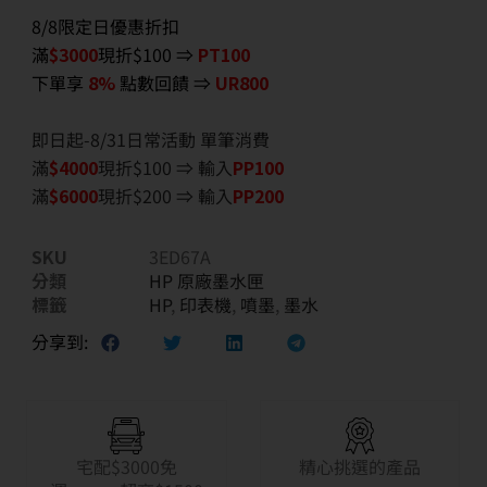
8/8限定日優惠折扣
滿
$3000
現折$100 ⇒
PT100
下單享
8%
點數回饋 ⇒
UR800
即日起-8/31日常活動 單筆消費
滿
$40
00
現折$100 ⇒ 輸入
PP100
滿
$6
000
現折$200 ⇒ 輸入
PP200
SKU
3ED67A
分類
HP 原廠墨水匣
標籤
HP
,
印表機
,
噴墨
,
墨水
分享到:
宅配$3000免
精心挑選的產品