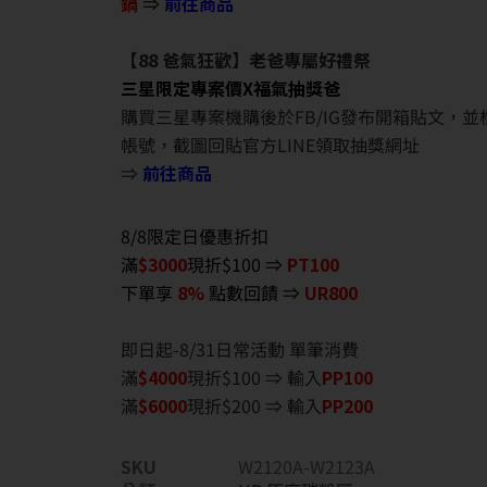
鍋
⇒
前往商品
【88 爸氣狂歡】老爸專屬好禮祭
三星限定專案價X福氣抽獎爸
購買三星專案機購後於FB/IG發布開箱貼文，
帳號，截圖回貼官方LINE領取抽獎網址
⇒
前往商品
8/8限定日優惠折扣
滿
$3000
現折$100 ⇒
PT100
下單享
8%
點數回饋 ⇒
UR800
即日起-8/31日常活動 單筆消費
滿
$40
00
現折$100 ⇒ 輸入
PP100
滿
$6
000
現折$200 ⇒ 輸入
PP200
SKU
W2120A-W2123A