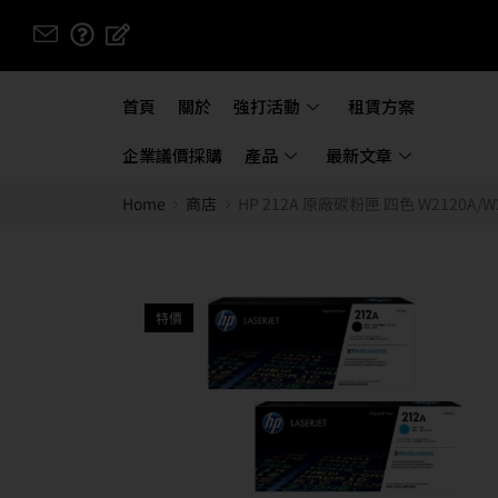
首頁
關於
強打活動
租賃方案
企業議價採購
產品
最新文章
Home
商店
HP 212A 原廠碳粉匣 四色 W2120A/W21
特價