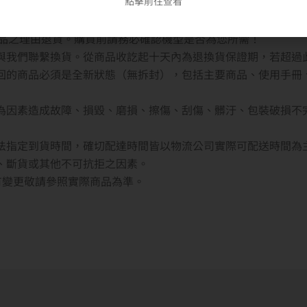
點擊前往查看
者均享有商品到貨 七天鑑賞期（非試用期） 之權益。如欲試用請
媒體如光碟片、磁帶）及軟體類等商品，購買後一經拆封使用或
品之理由退貨。購買前請務必確認機型是否為您所需！
內與我們聯繫換貨。從商品收訖起十天內為退換貨保證期，若超過
退回的商品必須是全新狀態（無拆封），包括主要商品、使用手冊
人為因素造成故障、損毀、磨損、擦傷、刮傷、髒汙、包裝破損不
無法指定到貨時間，確切配達時間皆以物流公司實際可配送時間為
貨、斷貨或其他不可抗拒之因素。
若有變更敬請參照實際商品為準。