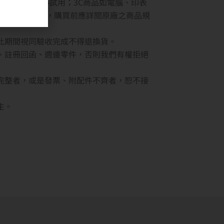
至原廠展示中心試用；3C商品如電腦、印表
安裝恕不退換，購買前應詳閱原廠之商品規
此期間視同驗收完成不得退換貨。
、註冊回函、週邊零件，否則我們有權拒絕
完整者，或是發票、附配件不齊者，恕不接
主。