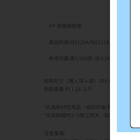
HP 原廠碳粉匣
產品料號:W2120A/W2121A/W2122A/W2
參考印量:黑5,500張 /彩4,500張
包裝尺寸（寬 x 深 x 高）395 x 147 x 161 
包裝重量 約 1.18 公斤
*此為耗材性用品，經拆封後不予退貨(除新品
*出貨時間約3~5個工作天，如遇缺貨將另
注意事項: