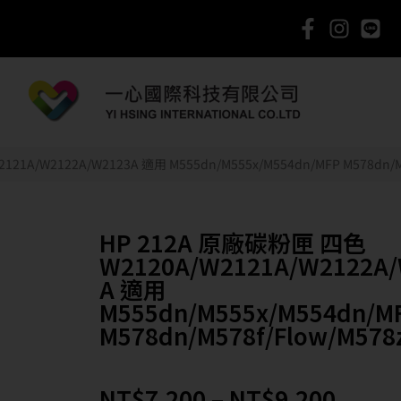
21A/W2122A/W2123A 適用 M555dn/M555x/M554dn/MFP M578dn/M5
HP 212A 原廠碳粉匣 四色
W2120A/W2121A/W2122A/
A 適用
M555dn/M555x/M554dn/M
M578dn/M578f/Flow/M578
NT$
7,200
–
NT$
9,200