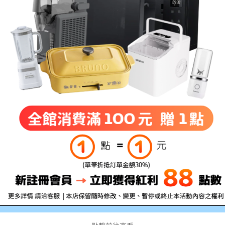
描述
額外資訊
評價 (0)
123A
適用型號:M555dn/M555x/M554dn/MFP M57
備註:所有的印量均是在A4紙張上列印5%的
公釐
不良)，拆封前請務必確認清楚型號!!
行通知