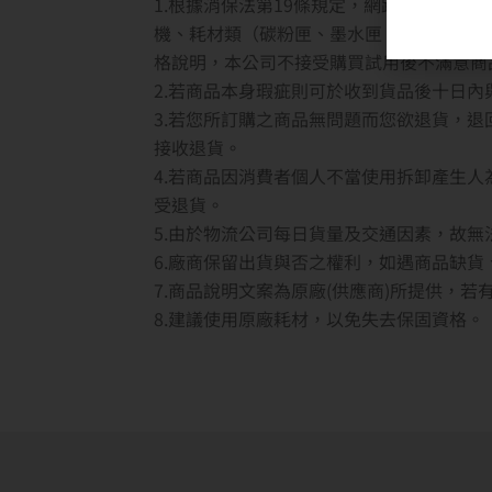
1.根據消保法第19條規定，網路購物消費
機、耗材類（碳粉匣、墨水匣、專用紙儲存
格說明，本公司不接受購買試用後不滿意商
2.若商品本身瑕疵則可於收到貨品後十日
3.若您所訂購之商品無問題而您欲退貨，
接收退貨。
4.若商品因消費者個人不當使用拆卸產生
受退貨。
5.由於物流公司每日貨量及交通因素，故
6.廠商保留出貨與否之權利，如遇商品缺
7.商品說明文案為原廠(供應商)所提供，
8.建議使用原廠耗材，以免失去保固資格。