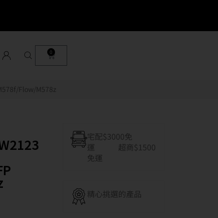
0
78f/Flow/M578z
宅配$3000免
W2123
運 超商$1500
免運
FP
z
精心挑選的產品