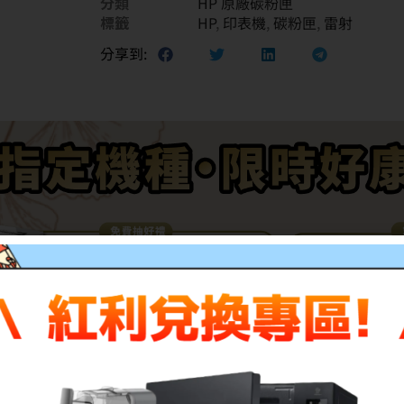
分類
HP 原廠碳粉匣
標籤
HP
,
印表機
,
碳粉匣
,
雷射
分享到: