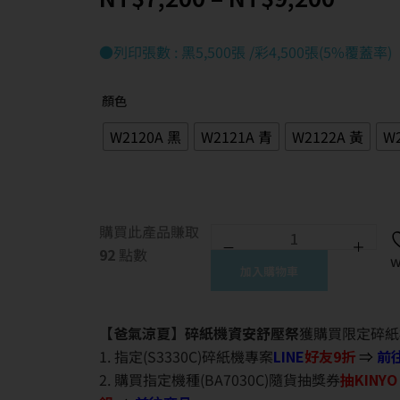
●列印張數 : 黑5,500張 /彩4,500張(5%覆蓋率)
顏色
W2120A 黑
W2121A 青
W2122A 黃
W
購買此產品賺取
92
點數
w
加入購物車
【爸氣涼夏】碎紙機資安舒壓祭
獲購買限定碎紙
1. 指定(S3330C)碎紙機專案
LINE
好友9折
⇒
前
2. 購買指定機種(BA7030C)隨貨抽獎券
抽KINY