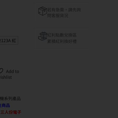
若有急需，請先詢
問客服貨況
紅利點數兌換區
2123A 紅
累積紅利換好禮
Add to
ishlist
機系列產品
往商品
O 三人份電子