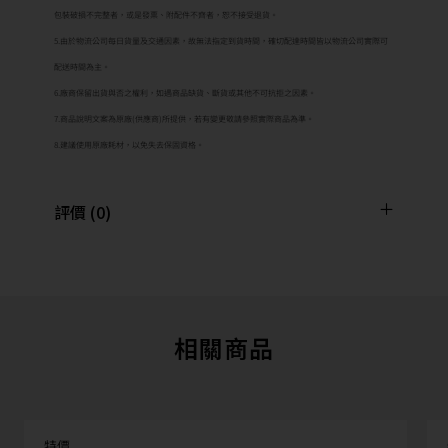
包裝破損不完整者，或是發票、附配件不齊者，恕不接受退貨。
5.由於物流公司每日貨量及交通因素，故無法指定到貨時間，確切配達時間皆以物流公司實際可
配送時間為主。
6.廠商保留出貨與否之權利，如遇商品缺貨、斷貨或其他不可抗拒之因素。
7.商品說明文案為原廠(供應商)所提供，若有變更敬請參照實際商品為準。
8.建議使用原廠耗材，以免失去保固資格。
評價 (0)
相關商品
特價