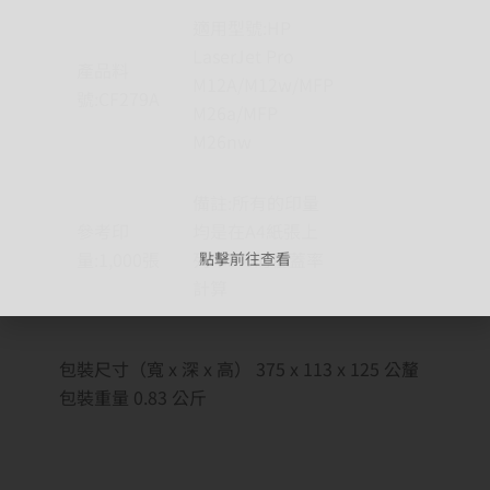
適用型號:HP
LaserJet Pro
產品料
M12A/M12w/MFP
號:CF279A
M26a/MFP
M26nw
備註:所有的印量
參考印
均是在A4紙張上
量:1,000張
列印5%的覆蓋率
點擊前往查看
計算
包裝尺寸（寬 x 深 x 高） 375 x 113 x 125 公釐
包裝重量 0.83 公斤