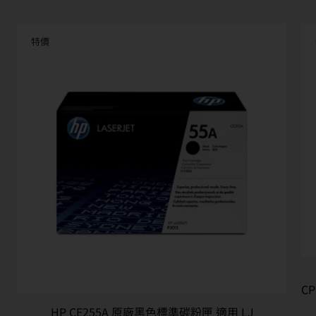
特價
CP
HP CE255A 原廠黑色標準碳粉匣 適用 LJ