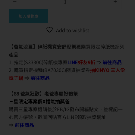
加入購物車
Add to wishlist
【爸氣涼夏】碎紙機資安舒壓祭
獲購買限定碎紙機系列
產品
1. 指定(S3330C)碎紙機專案
LINE
好友9折
⇒
前往商品
2. 購買指定機種(BA7030C)隨貨抽獎券
抽KINYO 三人份
電子鍋
⇒
前往商品
【88 爸氣狂歡】老爸專屬好禮祭
三星限定專案價X福氣抽獎爸
購買三星專案機購後於FB/IG發布開箱貼文，並標記一
心官方帳號，截圖回貼官方LINE領取抽獎網址
⇒
前往商品