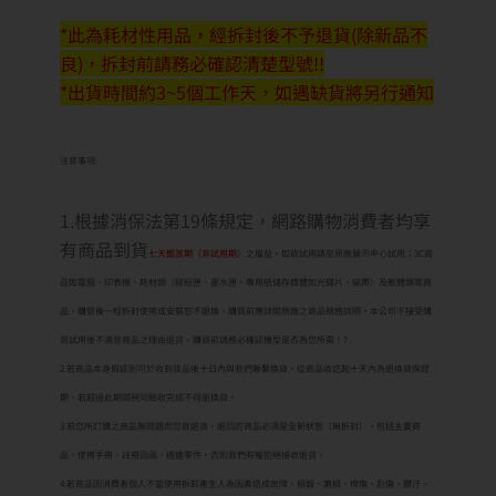
*此為耗材性用品，經拆封後不予退貨(除新品不
良)，拆封前請務必確認清楚型號!!
*出貨時間約3~5個工作天，如遇缺貨將另行通知
注意事項:
1.根據消保法第19條規定，網路購物消費者均享
有商品到貨
七天鑑賞期（非試用期）
之權益。如欲試用請至原廠展示中心試用；3C商
品如電腦、印表機、耗材類（碳粉匣、墨水匣、專用紙儲存媒體如光碟片、磁帶）及軟體類等商
品，購買後一經拆封使用或安裝恕不退換，購買前應詳閱原廠之商品規格說明，本公司不接受購
買試用後不滿意商品之理由退貨。購買前請務必確認機型是否為您所需！?
2.若商品本身瑕疵則可於收到貨品後十日內與我們聯繫換貨。從商品收訖起十天內為退換貨保證
期，若超過此期間視同驗收完成不得退換貨。
3.若您所訂購之商品無問題而您欲退貨，退回的商品必須是全新狀態（無拆封），包括主要商
品、使用手冊、註冊回函、週邊零件，否則我們有權拒絕接收退貨。
4.若商品因消費者個人不當使用拆卸產生人為因素造成故障、損毀、磨損、擦傷、刮傷、髒汙、