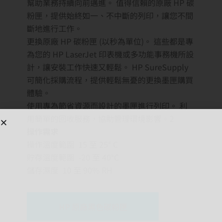
幫助業務持續向前邁進。 值得信賴的原廠 HP 碳
粉匣，提供始終如一、不中斷的列印，讓您不間
斷地進行工作。
更換原廠 HP 碳粉匣 (以秒為單位)。 這些都是專
為您的 HP LaserJet 印表機或多功能事務機所設
計，讓安裝工作快速又輕鬆。 HP SureSupply
可簡化採購流程，提供輕鬆無憂的更換墨匣購買
體驗。
使用專為節省資源而設計的墨匣進行列印。 利
用簡單的回收服務，協助管理環境影響。2
操作需求
操作溫度範圍 15 至 25° C
貯存溫度範圍 -20 至 40°C
儲存濕度 10 至 90% RH
HP 原廠黑色碳粉匣