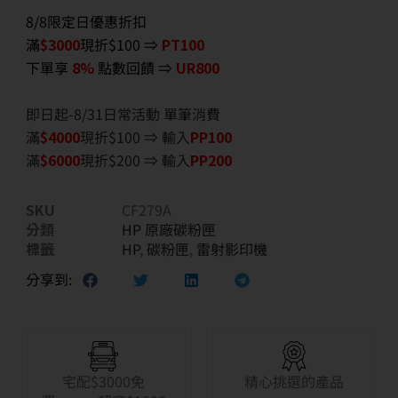
8/8限定日優惠折扣
滿
$3000
現折$100 ⇒
PT100
下單享
8%
點數回饋 ⇒
UR800
即日起-8/31日常活動 單筆消費
滿
$40
00
現折$100 ⇒ 輸入
PP100
滿
$6
000
現折$200 ⇒ 輸入
PP200
SKU
CF279A
分類
HP 原廠碳粉匣
標籤
HP
,
碳粉匣
,
雷射影印機
分享到:
宅配$3000免
精心挑選的產品